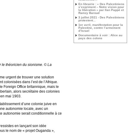
En librairie : « Des Palestiniens
s’expriment – Notre vision pour
la libération » par Ilan Pappé et
Ramzy Baroud
3 juillet 2021 - Des Palestiniens
protestent...
1er avril, manifestation pour la
Palestine, contre l’armement
d’Israel
Documentaire à voir : Alice au
pays des colons
ar le théoricien du sionisme. © La
ime urgent de trouver une solution
t colonisées dans l’est de l’Afrique.
e Foreign Office britannique, mais le
rlain, alors secrétaire des colonies
au en mai 1903.
’établissement d’une colonie juive en
, une autonomie locale, avec un
tte autonomie serait conditionnelle à ce
essistes en lançant son idée
 sous le nom de « projet Ouganda »,