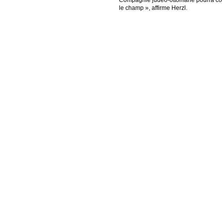
Compagnie judéo-ottomane pourra colon
le champ », affirme Herzl.