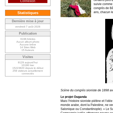
certains juifs
Connexion
suivie comme j
congrès de Bâle
ans, chacun le
Statistiques
Dernière mise à jour
vendredi 7 août 2026
Publication
6198 Articles
Aucun album photo
Aucune brève
14 Sites Web
15 Auteurs
Visites
9129 aujourd’hui
10196 hier
15223820 depuis le début
258 visiteurs actuellement
connectés
Scène du congrès sioniste de 1898 ave
Le projet Ouganda
Mais l’histoire sioniste piétine et l’
monde arabe, dont la Palestine, ne veu
Salonique ou Constantinople). « Le Sul