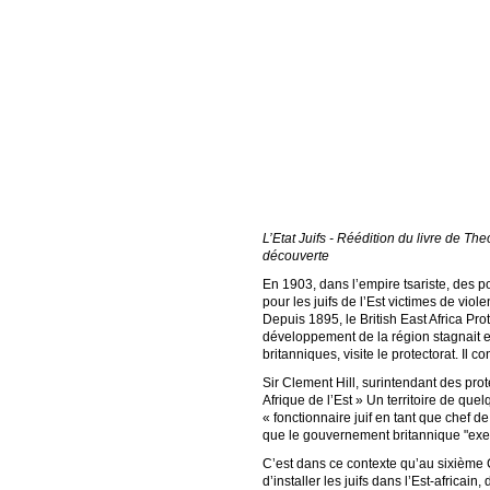
L’Etat Juifs - Réédition du livre de Th
découverte
En 1903, dans l’empire tsariste, des p
pour les juifs de l’Est victimes de vio
Depuis 1895, le British East Africa Pr
développement de la région stagnait 
britanniques, visite le protectorat. Il 
Sir Clement Hill, surintendant des prot
Afrique de l’Est » Un territoire de que
« fonctionnaire juif en tant que chef d
que le gouvernement britannique "exerc
C’est dans ce contexte qu’au sixième 
d’installer les juifs dans l’Est-africa