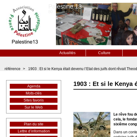
Palestine 13
80
Actualités
Culture
référence
>
1903 : Et si le Kenya était devenu l’Etat des juifs dont rêvait Theo
1903 : Et si le Kenya 
Agenda
Mots-clés
Sites favoris
Sur le Web
Le rêve fou d
cela, le fonda
Plan du site
sixième congrè
Lettre d’information
Dans un contex