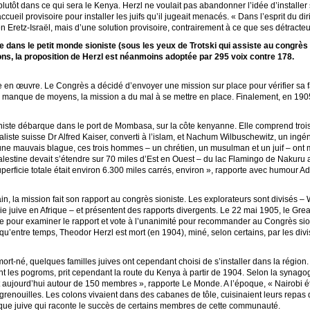
plutôt dans ce qui sera le Kenya. Herzl ne voulait pas abandonner l’idée d’installer 
ccueil provisoire pour installer les juifs qu’il jugeait menacés. « Dans l’esprit du dir
f en Eretz-Israël, mais d’une solution provisoire, contrairement à ce que ses détracteu
e dans le petit monde sioniste (sous les yeux de Trotski qui assiste au congrè
ons, la proposition de Herzl est néanmoins adoptée par 295 voix contre 178.
tre en œuvre. Le Congrès a décidé d’envoyer une mission sur place pour vérifier sa f
 le manque de moyens, la mission a du mal à se mettre en place. Finalement, en 19
iste débarque dans le port de Mombasa, sur la côte kenyanne. Elle comprend trois p
aliste suisse Dr Alfred Kaiser, converti à l’islam, et Nachum Wilbuschewitz, un ingé
ne mauvais blague, ces trois hommes – un chrétien, un musulman et un juif – ont 
Palestine devait s’étendre sur 70 miles d’Est en Ouest – du lac Flamingo de Nakuru 
perficie totale était environ 6.300 miles carrés, environ », rapporte avec humour A
in, la mission fait son rapport au congrès sioniste. Les explorateurs sont divisés –
ie juive en Afrique – et présentent des rapports divergents. Le 22 mai 1905, le Gr
ne pour examiner le rapport et vote à l’unanimité pour recommander au Congrès sio
rai qu’entre temps, Theodor Herzl est mort (en 1904), miné, selon certains, par les d
mort-né, quelques familles juives ont cependant choisi de s’installer dans la région
t les pogroms, prit cependant la route du Kenya à partir de 1904. Selon la synago
 aujourd’hui autour de 150 membres », rapporte Le Monde. A l’époque, « Nairobi é
grenouilles. Les colons vivaient dans des cabanes de tôle, cuisinaient leurs repas
ique juive qui raconte le succès de certains membres de cette communauté.