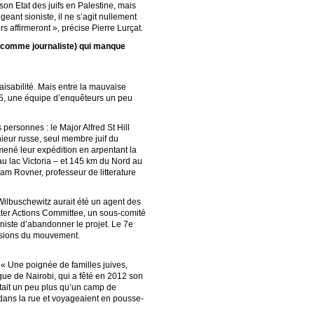
son Etat des juifs en Palestine, mais
igeant sioniste, il ne s’agit nullement
rs affirmeront », précise Pierre Lurçat.
s comme journaliste) qui manque
aisabilité. Mais entre la mauvaise
05, une équipe d’enquêteurs un peu
ersonnes : le Major Alfred St Hill
nieur russe, seul membre juif du
mené leur expédition en arpentant la
au lac Victoria – et 145 km du Nord au
dam Rovner, professeur de litterature
 Wilbuschewitz aurait été un agent des
eater Actions Committee, un sous-comité
niste d’abandonner le projet. Le 7e
ivisions du mouvement.
. « Une poignée de familles juives,
gue de Nairobi, qui a fêté en 2012 son
tait un peu plus qu’un camp de
 dans la rue et voyageaient en pousse-