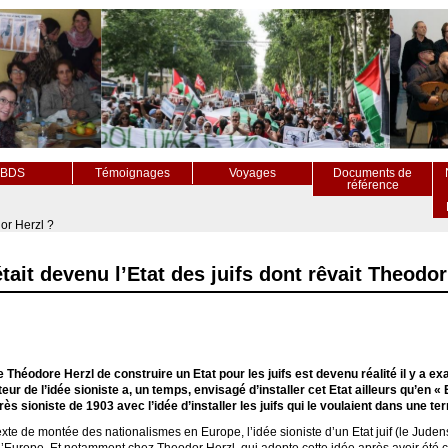
BDS
Témoignages
Voyages
Documents de
référence
dor Herzl ?
était devenu l’Etat des juifs dont rêvait Theodor
e Théodore Herzl de construire un Etat pour les juifs est devenu réalité il y a e
teur de l’idée sioniste a, un temps, envisagé d’installer cet Etat ailleurs qu’en « E
s sioniste de 1903 avec l’idée d’installer les juifs qui le voulaient dans une te
te de montée des nationalismes en Europe, l’idée sioniste d’un Etat juif (le Jude