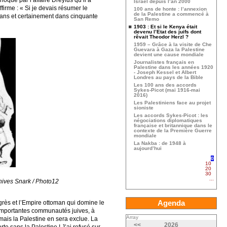
oqué par l’affaire Dreyfus qu’il a
Israël depuis l’an 2000
firme : « Si je devais résumer le
100 ans de honte : l’annexion
de la Palestine a commencé à
inq ans et certainement dans cinquante
San Remo
1903 : Et si le Kenya était
devenu l’Etat des juifs dont
rêvait Theodor Herzl ?
1959 – Grâce à la visite de Che
Guevara à Gaza la Palestine
devient une cause mondiale
Journalistes français en
Palestine dans les années 1920
- Joseph Kessel et Albert
Londres au pays de la Bible
Les 100 ans des accords
Sykes-Picot (mai 1916-mai
2016)
Les Palestiniens face au projet
sioniste
Les accords Sykes-Picot : les
négociations diplomatiques
française et britannique dans le
contexte de la Première Guerre
mondiale
La Nakba : de 1948 à
aujourd’hui
0
10
20
30
...
chives Snark / Photo12
Agenda
ngrès et l’Empire ottoman qui domine le
 d’importantes communautés juives, à
Array
mais la Palestine en sera exclue. La
<<
2026