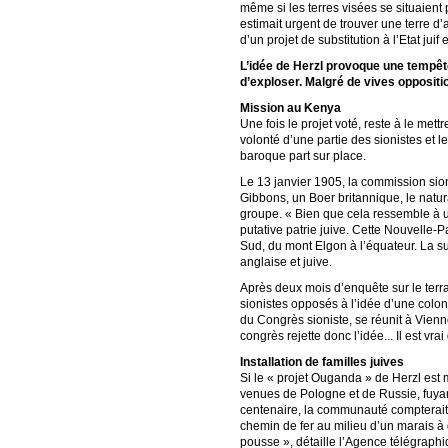
même si les terres visées se situaient 
estimait urgent de trouver une terre d’a
d’un projet de substitution à l’Etat jui
L’idée de Herzl provoque une tempêt
d’exploser. Malgré de vives oppositi
Mission au Kenya
Une fois le projet voté, reste à le met
volonté d’une partie des sionistes et
baroque part sur place.
Le 13 janvier 1905, la commission sion
Gibbons, un Boer britannique, le natur
groupe. « Bien que cela ressemble à u
putative patrie juive. Cette Nouvelle-
Sud, du mont Elgon à l’équateur. La su
anglaise et juive.
Après deux mois d’enquête sur le terra
sionistes opposés à l’idée d’une colon
du Congrès sioniste, se réunit à Vien
congrès rejette donc l’idée... Il est v
Installation de familles juives
Si le « projet Ouganda » de Herzl est 
venues de Pologne et de Russie, fuyan
centenaire, la communauté compterait
chemin de fer au milieu d’un marais à 
pousse », détaille l’Agence télégraph