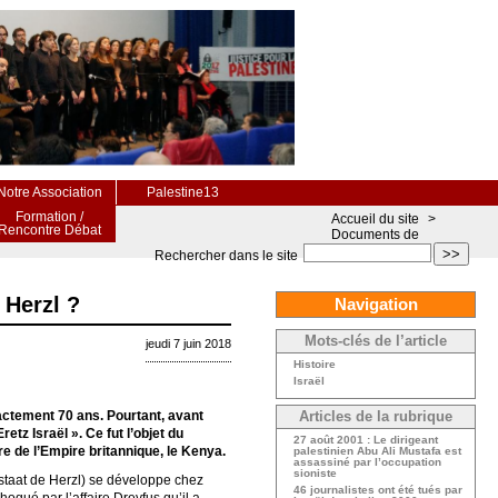
Notre Association
Palestine13
Formation /
Accueil du site
>
Rencontre Débat
Documents de
>>
Rechercher dans le site
 Herzl ?
Navigation
Mots-clés de l’article
jeudi 7 juin 2018
Histoire
Israël
xactement 70 ans. Pourtant, avant
Articles de la rubrique
retz Israël ». Ce fut l’objet du
27 août 2001 : Le dirigeant
rre de l’Empire britannique, le Kenya.
palestinien Abu Ali Mustafa est
assassiné par l’occupation
sioniste
nstaat de Herzl) se développe chez
46 journalistes ont été tués par