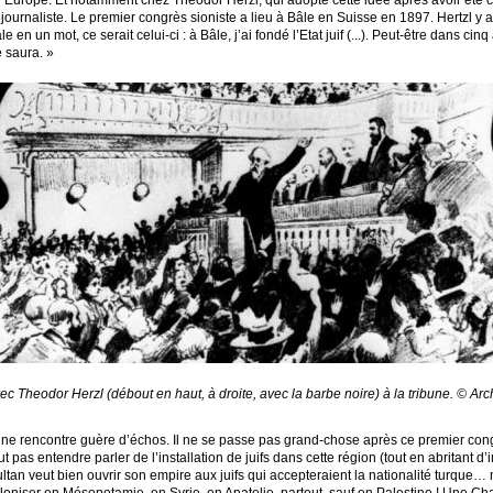
 d’Europe. Et notamment chez Theodor Herzl, qui adopte cette idée après avoir été ch
ournaliste. Le premier congrès sioniste a lieu à Bâle en Suisse en 1897. Hertzl y af
 en un mot, ce serait celui-ci : à Bâle, j’ai fondé l’Etat juif (...). Peut-être dans c
 saura. »
c Theodor Herzl (débout en haut, à droite, avec la barbe noire) à la tribune. © Ar
idée ne rencontre guère d’échos. Il ne se passe pas grand-chose après ce premier co
t pas entendre parler de l’installation de juifs dans cette région (tout en abritant
tan veut bien ouvrir son empire aux juifs qui accepteraient la nationalité turque… 