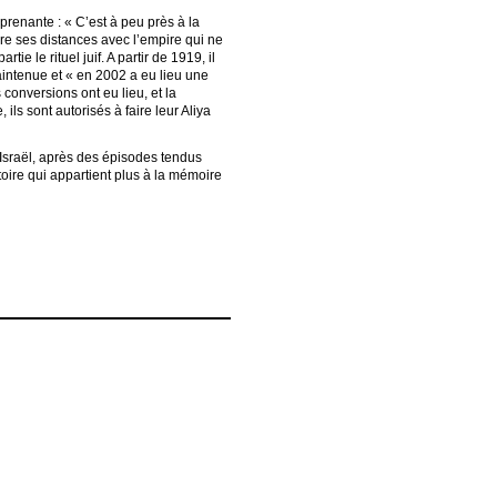
prenante : « C’est à peu près à la
e ses distances avec l’empire qui ne
 le rituel juif. A partir de 1919, il
intenue et « en 2002 a eu lieu une
onversions ont eu lieu, et la
ls sont autorisés à faire leur Aliya
 Israël, après des épisodes tendus
oire qui appartient plus à la mémoire