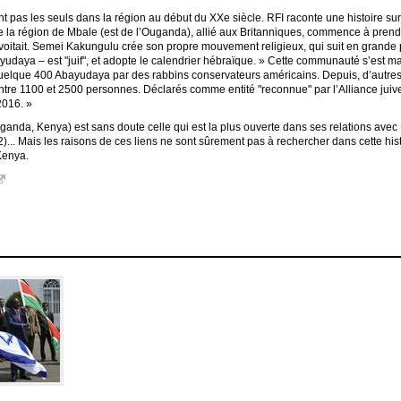
nt pas les seuls dans la région au début du XXe siècle. RFI raconte une histoire sur
la région de Mbale (est de l’Ouganda), allié aux Britanniques, commence à prendr
oitait. Semei Kakungulu crée son propre mouvement religieux, qui suit en grande partie
daya – est "juif", et adopte le calendrier hébraïque. » Cette communauté s’est ma
quelque 400 Abayudaya par des rabbins conservateurs américains. Depuis, d’autres c
e 1100 et 2500 personnes. Déclarés comme entité "reconnue" par l’Alliance juive, i
 2016. »
uganda, Kenya) est sans doute celle qui est la plus ouverte dans ses relations avec
. Mais les raisons de ces liens ne sont sûrement pas à rechercher dans cette hist
Kenya.