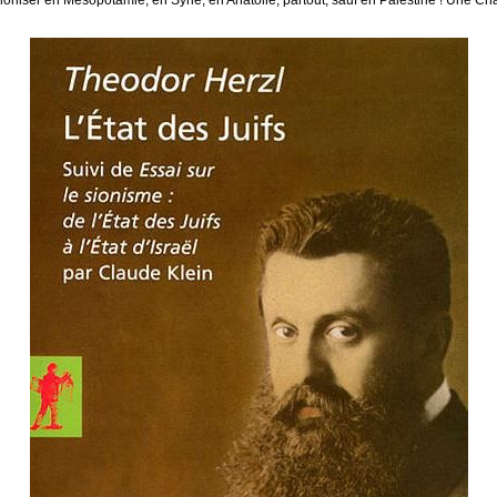
iser en Mésopotamie, en Syrie, en Anatolie, partout, sauf en Palestine ! Une Chart