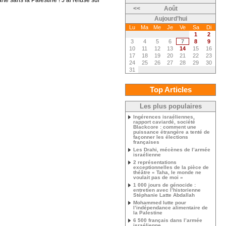
e sans la Palestine ! J’ai refusé sur
<<
Août
Aujourd’hui
Lu
Ma
Me
Je
Ve
Sa
Di
1
2
3
4
5
6
7
8
9
10
11
12
13
14
15
16
17
18
19
20
21
22
23
24
25
26
27
28
29
30
31
Top Articles
Les plus populaires
Ingérences israéliennes,
rapport caviardé, société
Blackcore : comment une
puissance étrangère a tenté de
façonner les élections
françaises
Les Drahi, mécènes de l’armée
israélienne
2 représentations
exceptionnelles de la pièce de
théâtre « Taha, le monde ne
voulait pas de moi »
1 000 jours de génocide :
entretien avec l’historienne
Stéphanie Latte Abdallah
Mohammed lutte pour
l’indépendance alimentaire de
la Palestine
6 500 français dans l’armée
israélienne...