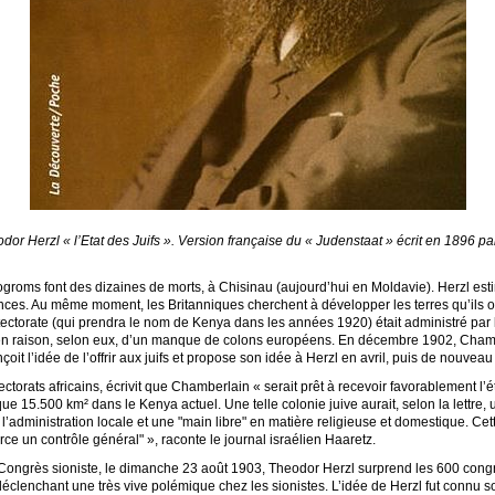
eodor Herzl « l’Etat des Juifs ». Version française du « Judenstaat » écrit en 1896 p
ogroms font des dizaines de morts, à Chisinau (aujourd’hui en Moldavie). Herzl est
lences. Au même moment, les Britanniques cherchent à développer les terres qu’ils on
otectorate (qui prendra le nom de Kenya dans les années 1920) était administré par l
en raison, selon eux, d’un manque de colons européens. En décembre 1902, Chambe
conçoit l’idée de l’offrir aux juifs et propose son idée à Herzl en avril, puis de nouve
ectorats africains, écrivit que Chamberlain « serait prêt à recevoir favorablement l
lque 15.500 km² dans le Kenya actuel. Une telle colonie juive aurait, selon la lettre
e l’administration locale et une "main libre" en matière religieuse et domestique. Ce
e un contrôle général" », raconte le journal israélien Haaretz.
Congrès sioniste, le dimanche 23 août 1903, Theodor Herzl surprend les 600 congr
in, déclenchant une très vive polémique chez les sionistes. L’idée de Herzl fut connu