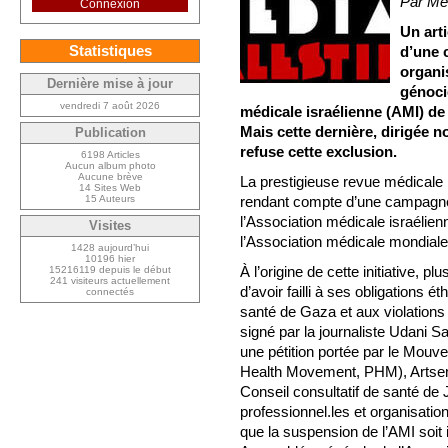
Par Mer
Connexion
Un art
Statistiques
d’une 
organi
Dernière mise à jour
génoci
vendredi 7 août 2026
médicale israélienne (AMI) d
Mais cette dernière, dirigée
Publication
refuse cette exclusion.
6198 Articles
Aucun album photo
Aucune brève
La prestigieuse revue médicale b
14 Sites Web
15 Auteurs
rendant compte d’une campagne 
l’Association médicale israélien
Visites
l’Association médicale mondial
1428 aujourd’hui
10196 hier
À l’origine de cette initiative, 
15216119 depuis le début
241 visiteurs actuellement
d’avoir failli à ses obligations 
connectés
santé de Gaza et aux violations d
signé par la journaliste Udani S
une pétition portée par le Mouv
Health Movement, PHM), Artsen
Conseil consultatif de santé de
professionnel.les et organisatio
que la suspension de l’AMI soit i