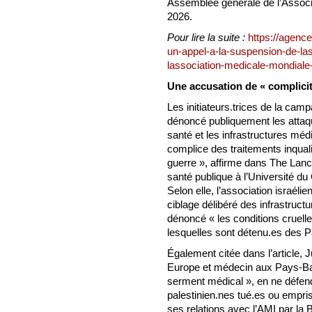
Assemblée générale de l’Associ
2026.
Pour lire la suite :
https://agence
un-appel-a-la-suspension-de-las
lassociation-medicale-mondiale
Une accusation de « complicit
Les initiateurs.trices de la cam
dénoncé publiquement les attaqu
santé et les infrastructures mé
complice des traitements inquali
guerre », affirme dans The Lanc
santé publique à l’Université 
Selon elle, l’association israél
ciblage délibéré des infrastruct
dénoncé « les conditions cruell
lesquelles sont détenu.es des Pa
Également citée dans l’article, 
Europe et médecin aux Pays-Ba
serment médical », en ne défend
palestinien.nes tué.es ou empri
ses relations avec l’AMI par la 