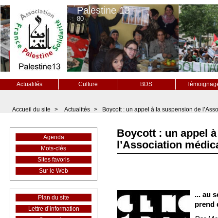
Palestine 13
80
Actualités
Culture
BDS
Témoignag
Accueil du site
>
Actualités
>
Boycott : un appel à la suspension de l’Ass
Boycott : un appel 
Agenda
l’Association médica
Mots-clés
Sites favoris
Sur le Web
... au
Plan du site
prend 
Lettre d’information