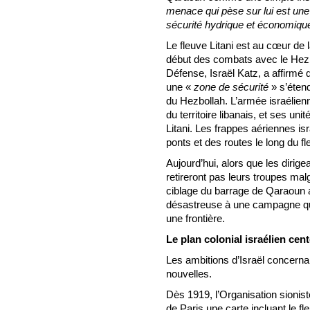
menace qui pèse sur lui est une
sécurité hydrique et économiqu
Le fleuve Litani est au cœur de l
début des combats avec le Hezbo
Défense, Israël Katz, a affirmé 
une «
zone de sécurité
» s’étend
du Hezbollah. L’armée israélie
du territoire libanais, et ses uni
Litani. Les frappes aériennes i
ponts et des routes le long du fl
Aujourd’hui, alors que les dirigean
retireront pas leurs troupes malgr
ciblage du barrage de Qaraoun 
désastreuse à une campagne qui
une frontière.
Le plan colonial israélien cent
Les ambitions d’Israël concernan
nouvelles.
Dès 1919, l’Organisation sionis
de Paris une carte incluant le fle