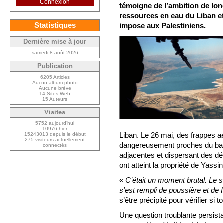
Connexion
témoigne de l’ambition de long
ressources en eau du Liban et 
Statistiques
impose aux Palestiniens.
Dernière mise à jour
samedi 8 août 2026
Publication
6205 Articles
Aucun album photo
Aucune brève
14 Sites Web
15 Auteurs
Visites
5752 aujourd’hui
10976 hier
Liban. Le 26 mai, des frappes a
15243013 depuis le début
275 visiteurs actuellement
dangereusement proches du barr
connectés
adjacentes et dispersant des dé
ont atteint la propriété de Yass
«
C’était un moment brutal. Le s
s’est rempli de poussière et de
s’être précipité pour vérifier si t
Une question troublante persistai