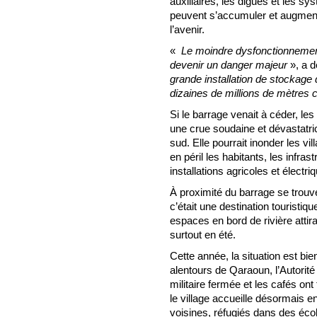
auxiliaires, les digues et les s
peuvent s’accumuler et augmente
l’avenir.
«
Le moindre dysfonctionnement,
devenir un danger majeur
», a d
grande installation de stockage
dizaines de millions de mètres 
Si le barrage venait à céder, l
une crue soudaine et dévastatric
sud. Elle pourrait inonder les vil
en péril les habitants, les infras
installations agricoles et électri
À proximité du barrage se trouve
c’était une destination touristiq
espaces en bord de rivière atti
surtout en été.
Cette année, la situation est bi
alentours de Qaraoun, l’Autorité
militaire fermée et les cafés ont
le village accueille désormais e
voisines, réfugiés dans des éco