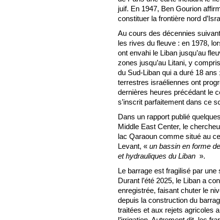
juif. En 1947, Ben Gourion affir
constituer la frontière nord d’Isra
Au cours des décennies suivante
les rives du fleuve : en 1978, lor
ont envahi le Liban jusqu’au fle
zones jusqu’au Litani, y compri
du Sud-Liban qui a duré 18 ans ;
terrestres israéliennes ont prog
dernières heures précédant le c
s’inscrit parfaitement dans ce 
Dans un rapport publié quelques
Middle East Center, le chercheu
lac Qaraoun comme situé au cent
Levant, «
un bassin en forme de
et hydrauliques du Liban
».
Le barrage est fragilisé par une
Durant l’été 2025, le Liban a co
enregistrée, faisant chuter le n
depuis la construction du barra
traitées et aux rejets agricoles
l’irrigation. Autrement dit, les 