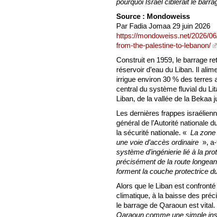
pourquoi Israël ciblerait le barra
Source : Mondoweiss
Par Fadia Jomaa 29 juin 2026
https://mondoweiss.net/2026/06
from-the-palestine-to-lebanon/
Construit en 1959, le barrage re
réservoir d’eau du Liban. Il ali
irrigue environ 30 % des terres
central du système fluvial du Lit
Liban, de la vallée de la Bekaa 
Les dernières frappes israélien
général de l’Autorité nationale 
la sécurité nationale. «
La zone t
une voie d’accès ordinaire
», a-
système d’ingénierie lié à la prot
précisément de la route longean
forment la couche protectrice du
Alors que le Liban est confro
climatique, à la baisse des préc
le barrage de Qaraoun est vital.
Qaraoun comme une simple insta