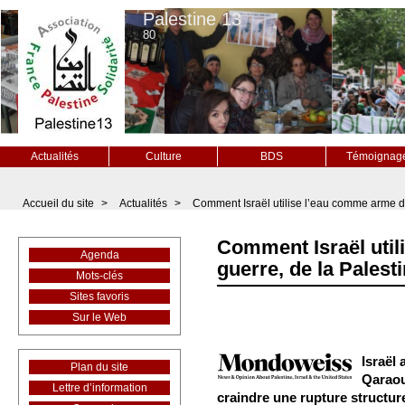
Palestine 13
80
Actualités
Culture
BDS
Témoignag
Accueil du site
>
Actualités
>
Comment Israël utilise l’eau comme arme de
Comment Israël uti
Agenda
guerre, de la Palest
Mots-clés
Sites favoris
Sur le Web
Israël
Plan du site
Qaraou
Lettre d’information
craindre une rupture structure