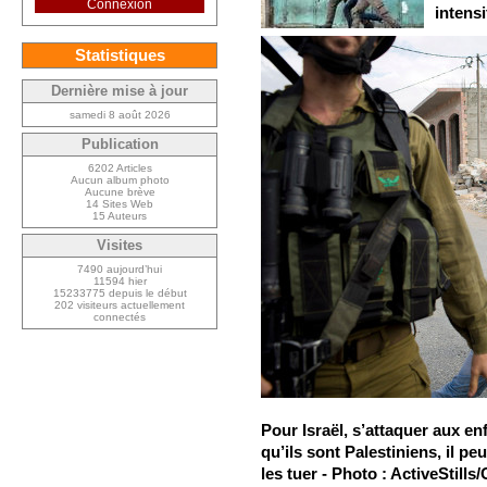
Connexion
intensi
Statistiques
Dernière mise à jour
samedi 8 août 2026
Publication
6202 Articles
Aucun album photo
Aucune brève
14 Sites Web
15 Auteurs
Visites
7490 aujourd’hui
11594 hier
15233775 depuis le début
202 visiteurs actuellement
connectés
Pour Israël, s’attaquer aux e
qu’ils sont Palestiniens, il pe
les tuer - Photo : ActiveStills