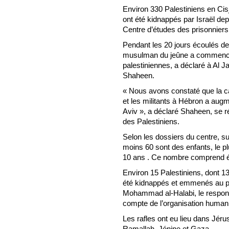
Environ 330 Palestiniens en Ci
ont été kidnappés par Israël dep
Centre d’études des prisonniers 
Pendant les 20 jours écoulés dep
musulman du jeûne a commencé, I
palestiniennes, a déclaré à Al 
Shaheen.
« Nous avons constaté que la ca
et les militants à Hébron a augm
Aviv », a déclaré Shaheen, se ré
des Palestiniens.
Selon les dossiers du centre, 
moins 60 sont des enfants, le p
10 ans . Ce nombre comprend é
Environ 15 Palestiniens, dont 
été kidnappés et emmenés au po
Mohammad al-Halabi, le respon
compte de l’organisation humani
Les rafles ont eu lieu dans Jé
Ramallah, Jénine et Gaza.