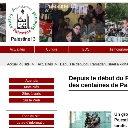
Palestine 13
80
Actualités
Culture
BDS
Témoignag
Accueil du site
>
Actualités
>
Depuis le début du Ramadan, Israël a kidn
Depuis le début du 
Agenda
des centaines de Pa
Mots-clés
Sites favoris
Sur le Web
Un gro
Plan du site
Palesti
Lettre d’information
tandis