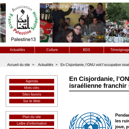
Palestine 13
80
Actualités
Culture
BDS
Témoignag
Accueil du site
>
Actualités
>
En Cisjordanie, l’ONU voit l’occupation isr
En Cisjordanie, l’ON
Agenda
israélienne franchi
Mots-clés
Sites favoris
Sur le Web
Pendan
Plan du site
les ru
Lettre d’information
joue, 