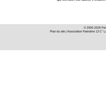
© 2000-2026 Pale
Plan du site
| Association Palestine 13 C° 