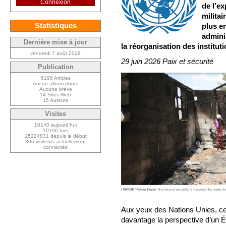
Connexion
de l’e
militai
Statistiques
plus e
admini
Dernière mise à jour
la réorganisation des instituti
vendredi 7 août 2026
29 juin 2026 Paix et sécurité
Publication
6198 Articles
Aucun album photo
Aucune brève
14 Sites Web
15 Auteurs
Visites
10140 aujourd’hui
10196 hier
15224831 depuis le début
306 visiteurs actuellement
connectés
Aux yeux des Nations Unies, ce
davantage la perspective d’un É