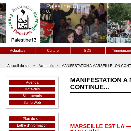
Palestine 13
80
Actualités
Culture
BDS
Témoignag
Accueil du site
>
Actualités
>
MANIFESTATION A MARSEILLE : ON CONTI
MANIFESTATION A 
Agenda
CONTINUE...
Mots-clés
Sites favoris
Sur le Web
Plan du site
MARSEILLE EST LA —
Lettre d’information