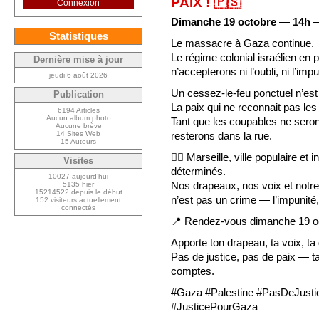
PAIX ! 🇵🇸
Connexion
Dimanche 19 octobre — 14h —
Statistiques
Le massacre à Gaza continue.
Le régime colonial israélien en 
Dernière mise à jour
n’accepterons ni l’oubli, ni l’impu
jeudi 6 août 2026
Un cessez-le-feu ponctuel n’est 
Publication
La paix qui ne reconnait pas les 
6194 Articles
Aucun album photo
Tant que les coupables ne sero
Aucune brève
resterons dans la rue.
14 Sites Web
15 Auteurs
✊🏽 Marseille, ville populaire e
Visites
déterminés.
10027 aujourd’hui
Nos drapeaux, nos voix et notre p
5135 hier
15214522 depuis le début
n’est pas un crime — l’impunité,
152 visiteurs actuellement
connectés
📍 Rendez-vous dimanche 19 oct
Apporte ton drapeau, ta voix, ta
Pas de justice, pas de paix — t
comptes.
#Gaza #Palestine #PasDeJusti
#JusticePourGaza