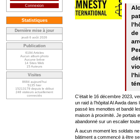
Connexion
Alo
pat
Statistiques
l’h
Dernière mise à jour
de 
jeudi 6 août 2026
arr
Publication
Pe
6194 Articles
Aucun album photo
dét
Aucune brève
14 Sites Web
vio
15 Auteurs
l’h
Visites
8684 aujourd’hui
té
5135 hier
15213179 depuis le début
248 visiteurs actuellement
C’était le 16 décembre 2023, ve
connectés
un raid à l’hôpital Al Awda dans 
passé les menottes et bandé l
maison à proximité. Je portais
abandonné sur un escalier toute
À aucun moment les soldats ne m’
bâtiment a commencé à être se