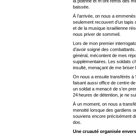
la poitrine et m’ont remis des m
baissée.
À l’arrivée, on nous a emmenés
seulement recouvert d’un tapis de
et de la musique israélienne réso
nous priver de sommeil.
Lors de mon premier interrogato
d’avoir soigné des combattants.
général, mécontent de mes rép
supplémentaires. Les soldats ch
insulté, menaçant de me briser 
On nous a ensuite transférés à 
faisant aussi office de centre de
un soldat a menacé de s’en pre
24 heures de détention, je ne s
À un moment, on nous a transféré
menotté lorsque des gardiens o
souviens encore précisément du 
dos.
Une cruauté organisée envers