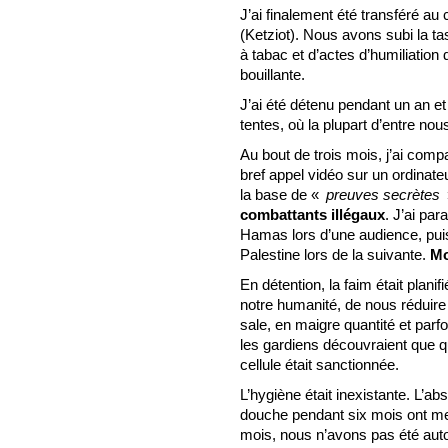
J’ai finalement été transféré a
(Ketziot). Nous avons subi la tas
à tabac et d’actes d’humiliation
bouillante.
J’ai été détenu pendant un an 
tentes, où la plupart d’entre no
Au bout de trois mois, j’ai comp
bref appel vidéo sur un ordinateu
la base de «
preuves secrètes
»
combattants illégaux
. J’ai par
Hamas lors d’une audience, puis 
Palestine lors de la suivante.
Mo
En détention, la faim était planif
notre humanité, de nous réduire à
sale, en maigre quantité et parf
les gardiens découvraient que qu
cellule était sanctionnée.
L’hygiène était inexistante. L’a
douche pendant six mois ont me
mois, nous n’avons pas été aut