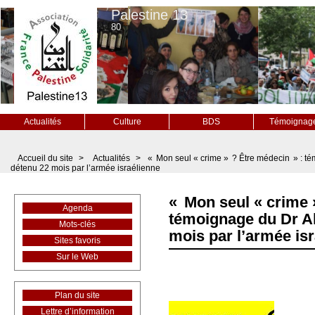
Palestine 13
80
Actualités
Culture
BDS
Témoignag
Accueil du site
>
Actualités
>
« Mon seul « crime » ? Être médecin » : 
détenu 22 mois par l’armée israélienne
« Mon seul « crime 
Agenda
témoignage du Dr A
Mots-clés
mois par l’armée is
Sites favoris
Sur le Web
Plan du site
Lettre d’information