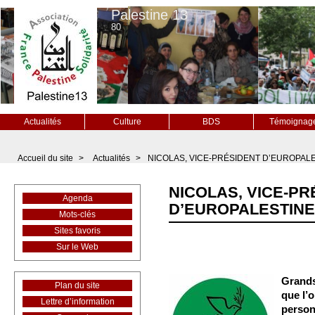
Palestine 13
80
Actualités
Culture
BDS
Témoignag
Accueil du site
>
Actualités
>
NICOLAS, VICE-PRÉSIDENT D’EUROPALE
NICOLAS, VICE-PR
Agenda
D’EUROPALESTINE
Mots-clés
Sites favoris
Sur le Web
Grands
Plan du site
que l’o
Lettre d’information
person