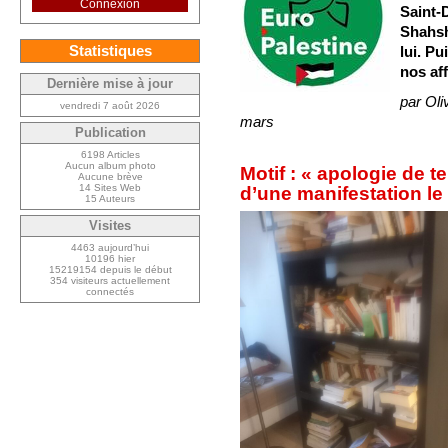
Connexion
Saint-
Shahsh
Statistiques
lui. Pu
nos af
Dernière mise à jour
par Ol
vendredi 7 août 2026
mars
Publication
6198 Articles
Aucun album photo
Motif : « apologie de t
Aucune brève
14 Sites Web
d’une manifestation le
15 Auteurs
Visites
4463 aujourd’hui
10196 hier
15219154 depuis le début
354 visiteurs actuellement
connectés