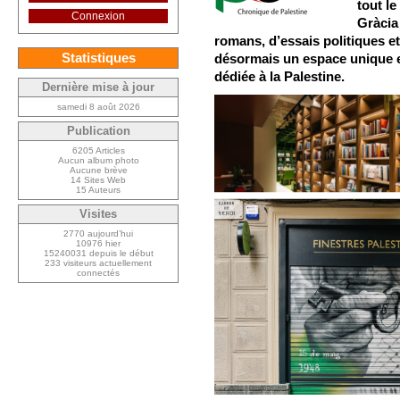
tout l
Connexion
Gràcia
romans, d’essais politiques e
Statistiques
désormais un espace unique en
dédiée à la Palestine.
Dernière mise à jour
samedi 8 août 2026
Publication
6205 Articles
Aucun album photo
Aucune brève
14 Sites Web
15 Auteurs
Visites
2770 aujourd’hui
10976 hier
15240031 depuis le début
233 visiteurs actuellement
connectés