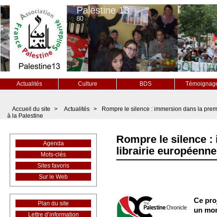
Palestine 13
80
Actualités
Culture
BDS
Témoignag
Accueil du site
>
Actualités
>
Rompre le silence : immersion dans la prem
à la Palestine
Rompre le silence :
Agenda
librairie européenne
Mots-clés
Sites favoris
Sur le Web
Ce proj
Plan du site
un mom
Lettre d’information