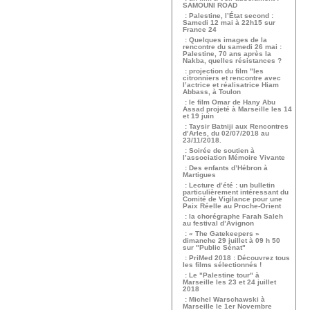
SAMOUNI ROAD
: Palestine, l’État second :
Samedi 12 mai à 22h15 sur
France 24
: Quelques images de la
rencontre du samedi 26 mai :
Palestine, 70 ans après la
Nakba, quelles résistances ?
: projection du film "les
citronniers et rencontre avec
l’actrice et réalisatrice Hiam
Abbass, à Toulon
: le film Omar de Hany Abu
Assad projeté à Marseille les 14
et 19 juin
: Taysir Batniji aux Rencontres
d’Arles, du 02/07/2018 au
23/11/2018.
: Soirée de soutien à
l’association Mémoire Vivante
: Des enfants d’Hébron à
Martigues
: Lecture d’été : un bulletin
particulièrement intéressant du
Comité de Vigilance pour une
Paix Réelle au Proche-Orient
: la chorégraphe Farah Saleh
au festival d’Avignon
: « The Gatekeepers »
dimanche 29 juillet à 09 h 50
sur "Public Sénat"
: PriMed 2018 : Découvrez tous
les films sélectionnés !
: Le "Palestine tour" à
Marseille les 23 et 24 juillet
2018
: Michel Warschawski à
Marseille le 1er Novembre