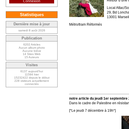
Retour d’une n
Connexion
Local Attac/So
29, Bd Lonch
Statistiques
13001 Marseil
Dernière mise à jour
Métro/tram Réformés
samedi 8 août 2026
Publication
6202 Articles
Aucun album photo
Aucune brève
14 Sites Web
15 Auteurs
Visites
6137 aujourd’hui
11594 hier
15232422 depuis le début
228 visiteurs actuellement
connectés
notre article du jeudi 1er septembre
Dans le cadre de Palestine en résistan
[*Le jeudi 7 décembre à 19h*]