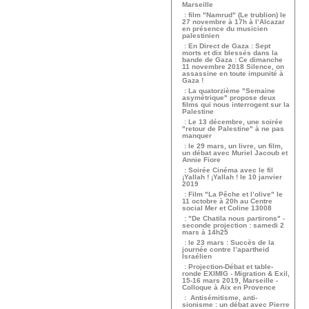
Marseille
: film "Namrud" (Le trublion) le
27 novembre à 17h à l’Alcazar
en présence du musicien
palestinien
: En Direct de Gaza : Sept
morts et dix blessés dans la
bande de Gaza : Ce dimanche
11 novembre 2018 Silence, on
assassine en toute impunité à
Gaza !
: La quatorzième "Semaine
asymétrique" propose deux
films qui nous interrogent sur la
Palestine
: Le 13 décembre, une soirée
"retour de Palestine" à ne pas
manquer
: le 29 mars, un livre, un film,
un débat avec Muriel Jacoub et
Annie Fiore
: Soirée Cinéma avec le fil
¡Yallah ! ¡Yallah ! le 10 janvier
2019
: Film "La Pêche et l’olive" le
11 octobre à 20h au Centre
social Mer et Coline 13008
: "De Chatila nous partirons" -
seconde projection : samedi 2
mars à 14h25
: le 23 mars : Succès de la
journée contre l’apartheid
Israélien
: Projection-Débat et table-
ronde EXIMIG - Migration & Exil,
15-16 mars 2019, Marseille -
Colloque à Aix en Provence
: Antisémitisme, anti-
sionisme : un débat avec Pierre