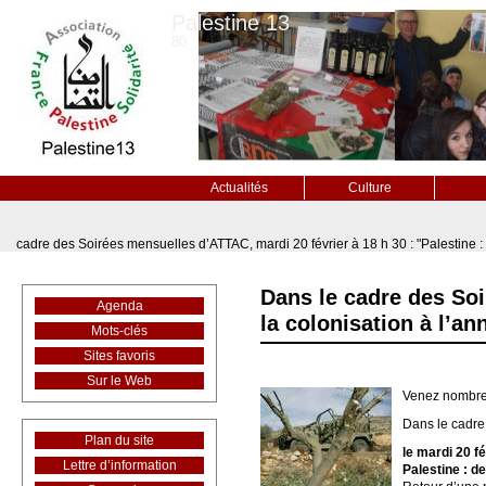
Palestine 13
80
Actualités
Culture
cadre des Soirées mensuelles d’ATTAC, mardi 20 février à 18 h 30 : "Palestine : 
Dans le cadre des Soi
Agenda
la colonisation à l’an
Mots-clés
Sites favoris
Sur le Web
Venez nombreu
Dans le cadre
Plan du site
le mardi 20 fé
Lettre d’information
Palestine : de