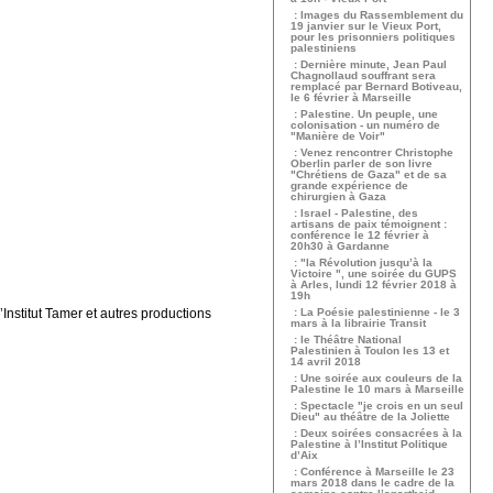
: Images du Rassemblement du
19 janvier sur le Vieux Port,
pour les prisonniers politiques
palestiniens
: Dernière minute, Jean Paul
Chagnollaud souffrant sera
remplacé par Bernard Botiveau,
le 6 février à Marseille
: Palestine. Un peuple, une
colonisation - un numéro de
"Manière de Voir"
: Venez rencontrer Christophe
Oberlin parler de son livre
"Chrétiens de Gaza" et de sa
grande expérience de
chirurgien à Gaza
: Israel - Palestine, des
artisans de paix témoignent :
conférence le 12 février à
20h30 à Gardanne
: "la Révolution jusqu’à la
Victoire ", une soirée du GUPS
à Arles, lundi 12 février 2018 à
19h
Institut Tamer et autres productions
: La Poésie palestinienne - le 3
mars à la librairie Transit
: le Théâtre National
Palestinien à Toulon les 13 et
14 avril 2018
: Une soirée aux couleurs de la
Palestine le 10 mars à Marseille
: Spectacle "je crois en un seul
Dieu" au théâtre de la Joliette
: Deux soirées consacrées à la
Palestine à l’Institut Politique
d’Aix
: Conférence à Marseille le 23
mars 2018 dans le cadre de la