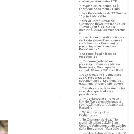
chaine parlementaire LCP
: Images de Palestine 13 à
Fabrégoules samedi 24 juin
: Les Palestiniens de 47 Soul le
19 juin à Marseille
: film AFLAM "A magical
substance flows into me" Jeudi
16 mai 2019 à 9h15 à La
Baleine à 20h30 au Videodrome
2
: chez Agone, parution du livre
de Assia Zaino "Des hommes
entre les murs Comment la
prison façonne la vie des
Palestiniens "
: Assemblée générale de
Palestine 13
: Conférence-débat en
présence d’Éléonore Merza-
Bronstein à Manosque le
samedi 10 mars 2018 à 18h30,
: À La Ciotat, le 8 septembre
2017, présentation du
documentaire : "Les gens de
Gaza, une prison à ciel ouvert"
: Compte-rendu de la rencontre
avec des syndicalistes
palestiniens
: "« Je danserai si je Veux »
film de Maysaloun Hamoud à
voir le 15 mars à l’Alhambra à
Marseille
: Myriam Harry et la
Méditerranée
: "le Chanteur de Gaza" le
mardi 10 juillet à 21h45 au
Centre d’Animation et de Loisirs
de la Busserade, (Marseille 3e)
: Kamilya Jubran à Correns le 3