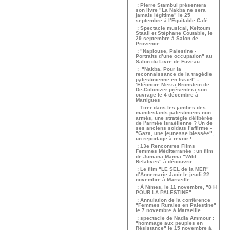
: Pierre Stambul présentera
son livre "La Nakba ne sera
jamais légitime" le 25
septembre à l’Equitable Café
: Spectacle musical, Keltoum
Staali et Stéphane Coutable, le
29 septembre à Salon de
Provence
: "Naplouse, Palestine -
Portraits d’une occupation" au
Salon du Livre de Fuveau
: "Nakba. Pour la
reconnaissance de la tragédie
palestinienne en Israël" -
’Éléonore Merza Bronstein de
De-Colonizer présentera son
ouvrage le 4 décembre à
Martigues
: Tirer dans les jambes des
manifestants palestiniens non
armés, une stratégie délibérée
de l’armée israélienne ? Un de
ses anciens soldats l’affirme -
"Gaza, une jeunesse blessée",
un reportage à revoir !
: 13e Rencontres Films
Femmes Méditerranée : un film
de Jumana Manna "Wild
Relatives" à découvrir
: Le film "LE SEL de la MER"
d’Annemarie Jacir le jeudi 22
novembre à Marseille
: À Nîmes, le 11 novembre, "8 H
POUR LA PALESTINE"
: Annulation de la conférence
"Femmes Rurales en Palestine"
le 7 novembre à Marseille
: spectacle de Nadia Ammour :
"hommage aux peuples en
Résistance" le 15 novembre à