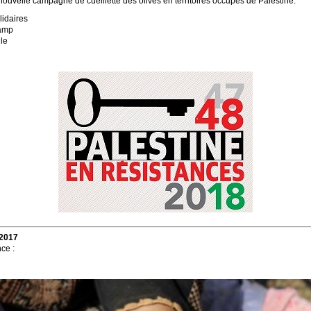
ouvelle campagne de cueillette des olives en territoires occupés de Palestine.
lidaires
amp
le
 2017
ce :