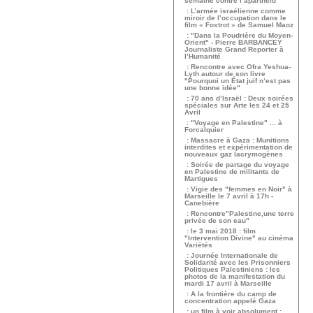
semaine contre l’apartheid
: L’armée israélienne comme
miroir de l’occupation dans le
film « Foxtrot » de Samuel Maoz
: "Dans la Poudrière du Moyen-
Orient" - Pierre BARBANCEY
Journaliste Grand Reporter à
l’Humanité
: Rencontre avec Ofra Yeshua-
Lyth autour de son livre
"Pourquoi un État juif n’est pas
une bonne idée"
: 70 ans d’Israël : Deux soirées
spéciales sur Arte les 24 et 25
Avril
: "Voyage en Palestine" ... à
Forcalquier
: Massacre à Gaza : Munitions
interdites et expérimentation de
nouveaux gaz lacrymogènes
: Soirée de partage du voyage
en Palestine de militants de
Martigues
: Vigie des "femmes en Noir" à
Marseille le 7 avril à 17h -
Canebière
: Rencontre"Palestine,une terre
privée de son eau"
: le 3 mai 2018 : film
"Intervention Divine" au cinéma
Variétés
: Journée Internationale de
Solidarité avec les Prisonniers
Politiques Palestiniens : les
photos de la manifestation du
mardi 17 avril à Marseille
: A la frontière du camp de
concentration appelé Gaza
: un film à voir absolument :