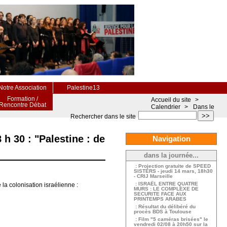
Notre Association
Palestine13
Formation /
Accueil du site
>
Rencontre Débat
Calendrier
>
Dans le
>>
Rechercher dans le site
h 30 : "Palestine : de
Navigation
dans la journée...
: Projection gratuite de SPEED
SISTERS - jeudi 14 mars, 18h30
- CRIJ Marseille
: ISRAËL ENTRE QUATRE
a colonisation israélienne :
MURS : LE COMPLEXE DE
SECURITE FACE AUX
PRINTEMPS ARABES
: Résultat du délibéré du
procès BDS à Toulouse
: Film "5 caméras brisées" le
vendredi 02/08 à 20h50 sur la