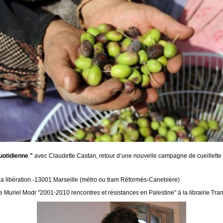
quotidienne "
avec Claudette Castan, retour d’une nouvelle campagne de cueillette d
de la libération -13001 Marseille (métro ou tram Réformés-Canebière)
e Muriel Modr "2001-2010 rencontres et résistances en Palestine" à la librairie Tran