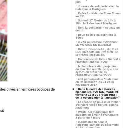
juin
: Journée de solidarité avec la
Palestine à Martigues
: Kafka for Kids, de Roee Rosen
au FID
: Samedi 17 février de 14h à
18h : la Palestine à Martigues
: Non, la solidarité n’est pas un
délit !
: Deux poètes palestiniens à
Sètes
: A voir au festival d’Avignon :
LE VOYAGE DE D.CHOLB
: Bilan : Palestine13 , UJFP et
BDS présents aux rdv d’été de
la France Insoumise.
: Conférence de Denis Sieffert à
l’Institut Politique d’Aix
: le 1octobre à Aix, projection
du film “On récolte ce que l’on
sème” en présence du
réalisateur Alaa ASHKAR
: 400 participants à "Palestine
en Résistance" les 24 et 25
novembre 2017
es olives en territoires occupés de
: Dans le cadre des Soirées
mensuelles d’ATTAC, mardi 20
février à 18 h 30 : "Palestine :
de la colonisation à l’annexion"
: La récolte de plus d’un millier
d’oliviers volée par les colons
israéliens
sit
: Wajib - Un magnifique film
palestinien à voir à l’Alhambra
à partir du 7 mars
: manifestation pour la
Palestine samedi 16 décembre
à 16h - Vieux Port