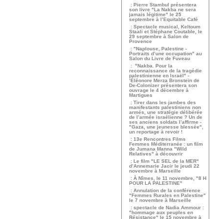
: Pierre Stambul présentera
son livre "La Nakba ne sera
jamais légitime" le 25
septembre à l’Equitable Café
: Spectacle musical, Keltoum
Staali et Stéphane Coutable, le
29 septembre à Salon de
Provence
: "Naplouse, Palestine -
Portraits d’une occupation" au
Salon du Livre de Fuveau
: "Nakba. Pour la
reconnaissance de la tragédie
palestinienne en Israël" -
’Éléonore Merza Bronstein de
De-Colonizer présentera son
ouvrage le 4 décembre à
Martigues
: Tirer dans les jambes des
manifestants palestiniens non
armés, une stratégie délibérée
de l’armée israélienne ? Un de
ses anciens soldats l’affirme -
"Gaza, une jeunesse blessée",
un reportage à revoir !
: 13e Rencontres Films
Femmes Méditerranée : un film
de Jumana Manna "Wild
Relatives" à découvrir
: Le film "LE SEL de la MER"
d’Annemarie Jacir le jeudi 22
novembre à Marseille
: À Nîmes, le 11 novembre, "8 H
POUR LA PALESTINE"
: Annulation de la conférence
"Femmes Rurales en Palestine"
le 7 novembre à Marseille
: spectacle de Nadia Ammour :
"hommage aux peuples en
Résistance" le 15 novembre à