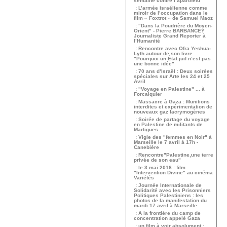
semaine contre l’apartheid
: L’armée israélienne comme
miroir de l’occupation dans le
film « Foxtrot » de Samuel Maoz
: "Dans la Poudrière du Moyen-
Orient" - Pierre BARBANCEY
Journaliste Grand Reporter à
l’Humanité
: Rencontre avec Ofra Yeshua-
Lyth autour de son livre
"Pourquoi un État juif n’est pas
une bonne idée"
: 70 ans d’Israël : Deux soirées
spéciales sur Arte les 24 et 25
Avril
: "Voyage en Palestine" ... à
Forcalquier
: Massacre à Gaza : Munitions
interdites et expérimentation de
nouveaux gaz lacrymogènes
: Soirée de partage du voyage
en Palestine de militants de
Martigues
: Vigie des "femmes en Noir" à
Marseille le 7 avril à 17h -
Canebière
: Rencontre"Palestine,une terre
privée de son eau"
: le 3 mai 2018 : film
"Intervention Divine" au cinéma
Variétés
: Journée Internationale de
Solidarité avec les Prisonniers
Politiques Palestiniens : les
photos de la manifestation du
mardi 17 avril à Marseille
: A la frontière du camp de
concentration appelé Gaza
: un film à voir absolument :