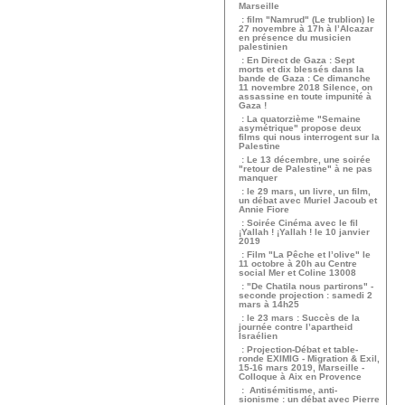
Marseille
: film "Namrud" (Le trublion) le
27 novembre à 17h à l’Alcazar
en présence du musicien
palestinien
: En Direct de Gaza : Sept
morts et dix blessés dans la
bande de Gaza : Ce dimanche
11 novembre 2018 Silence, on
assassine en toute impunité à
Gaza !
: La quatorzième "Semaine
asymétrique" propose deux
films qui nous interrogent sur la
Palestine
: Le 13 décembre, une soirée
"retour de Palestine" à ne pas
manquer
: le 29 mars, un livre, un film,
un débat avec Muriel Jacoub et
Annie Fiore
: Soirée Cinéma avec le fil
¡Yallah ! ¡Yallah ! le 10 janvier
2019
: Film "La Pêche et l’olive" le
11 octobre à 20h au Centre
social Mer et Coline 13008
: "De Chatila nous partirons" -
seconde projection : samedi 2
mars à 14h25
: le 23 mars : Succès de la
journée contre l’apartheid
Israélien
: Projection-Débat et table-
ronde EXIMIG - Migration & Exil,
15-16 mars 2019, Marseille -
Colloque à Aix en Provence
: Antisémitisme, anti-
sionisme : un débat avec Pierre