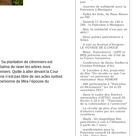
juin
: Journée de solidarité avec la
Palestine à Martigues
: Kafka for Kids, de Roee Rosen
au FID
: Samedi 17 février de 14h à
18h : la Palestine à Martigues
: Non, la solidarité n’est pas un
délit !
: Deux poètes palestiniens à
Sètes
: A voir au festival d’Avignon :
LE VOYAGE DE D.CHOLB
: Bilan : Palestine13 , UJFP et
BDS présents aux rdv d’été de
la France Insoumise.
. Sa plantation de citronniers est
: Conférence de Denis Sieffert à
l’Institut Politique d’Aix
Salma de raser les arbres sous
: le 1octobre à Aix, projection
niers. Quitte à aller devant la Cour
du film “On récolte ce que l’on
e n’est pas libre de ses actes surtout
sème” en présence du
réalisateur Alaa ASHKAR
a personne de Mira l’épouse du
: 400 participants à "Palestine
en Résistance" les 24 et 25
novembre 2017
: Dans le cadre des Soirées
mensuelles d’ATTAC, mardi 20
février à 18 h 30 : "Palestine :
de la colonisation à l’annexion"
: La récolte de plus d’un millier
d’oliviers volée par les colons
israéliens
: Wajib - Un magnifique film
palestinien à voir à l’Alhambra
à partir du 7 mars
: manifestation pour la
Palestine samedi 16 décembre
à 16h - Vieux Port