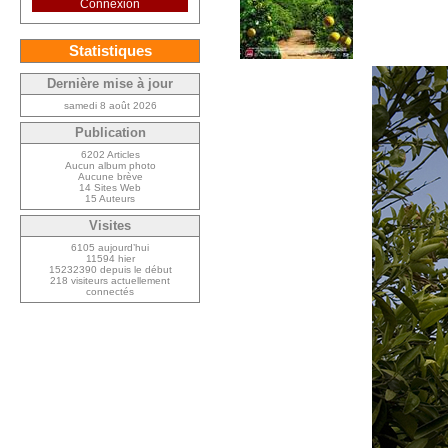
Connexion
Statistiques
Dernière mise à jour
samedi 8 août 2026
Publication
6202 Articles
Aucun album photo
Aucune brève
14 Sites Web
15 Auteurs
Visites
6105 aujourd’hui
11594 hier
15232390 depuis le début
218 visiteurs actuellement
connectés