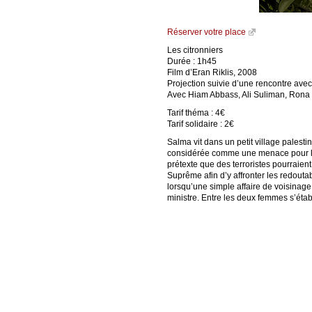
Réserver votre place
Les citronniers
Durée : 1h45
Film d’Eran Riklis, 2008
Projection suivie d’une rencontre av
Avec Hiam Abbass, Ali Suliman, Rona 
Tarif théma : 4€
Tarif solidaire : 2€
Salma vit dans un petit village palesti
considérée comme une menace pour la s
prétexte que des terroristes pourraien
Suprême afin d’y affronter les redout
lorsqu’une simple affaire de voisinag
ministre. Entre les deux femmes s’établ