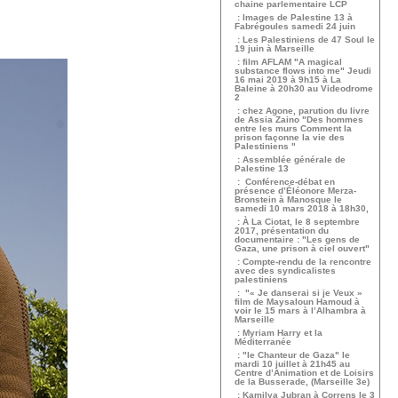
chaine parlementaire LCP
: Images de Palestine 13 à
Fabrégoules samedi 24 juin
: Les Palestiniens de 47 Soul le
19 juin à Marseille
: film AFLAM "A magical
substance flows into me" Jeudi
16 mai 2019 à 9h15 à La
Baleine à 20h30 au Videodrome
2
: chez Agone, parution du livre
de Assia Zaino "Des hommes
entre les murs Comment la
prison façonne la vie des
Palestiniens "
: Assemblée générale de
Palestine 13
: Conférence-débat en
présence d’Éléonore Merza-
Bronstein à Manosque le
samedi 10 mars 2018 à 18h30,
: À La Ciotat, le 8 septembre
2017, présentation du
documentaire : "Les gens de
Gaza, une prison à ciel ouvert"
: Compte-rendu de la rencontre
avec des syndicalistes
palestiniens
: "« Je danserai si je Veux »
film de Maysaloun Hamoud à
voir le 15 mars à l’Alhambra à
Marseille
: Myriam Harry et la
Méditerranée
: "le Chanteur de Gaza" le
mardi 10 juillet à 21h45 au
Centre d’Animation et de Loisirs
de la Busserade, (Marseille 3e)
: Kamilya Jubran à Correns le 3