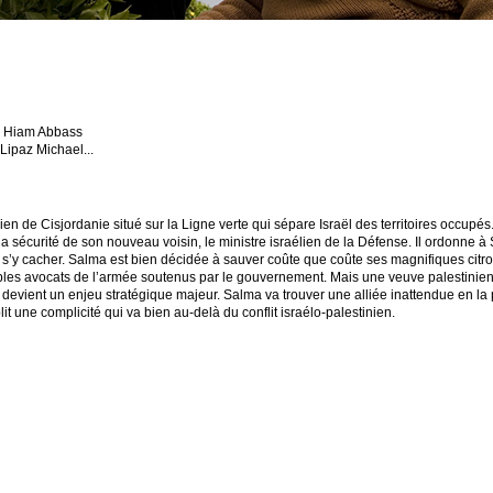
ec Hiam Abbass
Lipaz Michael...
nien de Cisjordanie situé sur la Ligne verte qui sépare Israël des territoires occupés
écurité de son nouveau voisin, le ministre israélien de la Défense. Il ordonne à 
t s’y cacher. Salma est bien décidée à sauver coûte que coûte ses magnifiques citron
ables avocats de l’armée soutenus par le gouvernement. Mais une veuve palestinienn
e devient un enjeu stratégique majeur. Salma va trouver une alliée inattendue en l
it une complicité qui va bien au-delà du conflit israélo-palestinien.