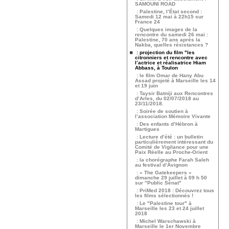
SAMOUNI ROAD
: Palestine, l’État second :
Samedi 12 mai à 22h15 sur
France 24
: Quelques images de la
rencontre du samedi 26 mai :
Palestine, 70 ans après la
Nakba, quelles résistances ?
: projection du film "les
citronniers et rencontre avec
l’actrice et réalisatrice Hiam
Abbass, à Toulon
: le film Omar de Hany Abu
Assad projeté à Marseille les 14
et 19 juin
: Taysir Batniji aux Rencontres
d’Arles, du 02/07/2018 au
23/11/2018.
: Soirée de soutien à
l’association Mémoire Vivante
: Des enfants d’Hébron à
Martigues
: Lecture d’été : un bulletin
particulièrement intéressant du
Comité de Vigilance pour une
Paix Réelle au Proche-Orient
: la chorégraphe Farah Saleh
au festival d’Avignon
: « The Gatekeepers »
dimanche 29 juillet à 09 h 50
sur "Public Sénat"
: PriMed 2018 : Découvrez tous
les films sélectionnés !
: Le "Palestine tour" à
Marseille les 23 et 24 juillet
2018
: Michel Warschawski à
Marseille le 1er Novembre