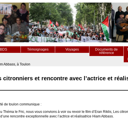
BDS
Témoignages
Voyages
Documents de
référence
Hiam Abbass, à Toulon
s citronniers et rencontre avec l’actrice et réa
rté de toulon communique :
 Théma le Fric, nous vous convions à voir ou revoir le film d’Eran Riklis, Les citron
 d’une rencontre exceptionnelle avec l’actrice et réalisatrice Hiam Abbass.