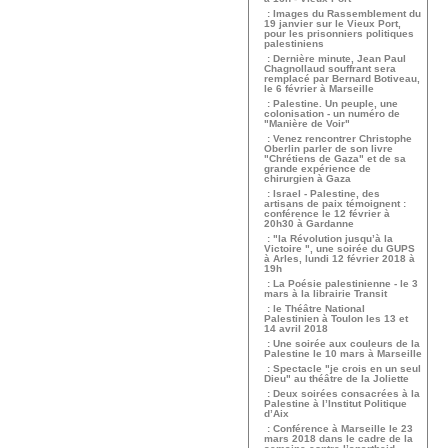
: Images du Rassemblement du
19 janvier sur le Vieux Port,
pour les prisonniers politiques
palestiniens
: Dernière minute, Jean Paul
Chagnollaud souffrant sera
remplacé par Bernard Botiveau,
le 6 février à Marseille
: Palestine. Un peuple, une
colonisation - un numéro de
"Manière de Voir"
: Venez rencontrer Christophe
Oberlin parler de son livre
"Chrétiens de Gaza" et de sa
grande expérience de
chirurgien à Gaza
: Israel - Palestine, des
artisans de paix témoignent :
conférence le 12 février à
20h30 à Gardanne
: "la Révolution jusqu’à la
Victoire ", une soirée du GUPS
à Arles, lundi 12 février 2018 à
19h
: La Poésie palestinienne - le 3
mars à la librairie Transit
: le Théâtre National
Palestinien à Toulon les 13 et
14 avril 2018
: Une soirée aux couleurs de la
Palestine le 10 mars à Marseille
: Spectacle "je crois en un seul
Dieu" au théâtre de la Joliette
: Deux soirées consacrées à la
Palestine à l’Institut Politique
d’Aix
: Conférence à Marseille le 23
mars 2018 dans le cadre de la