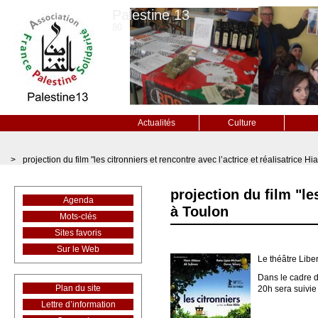
Palestine 13
80
Actualités
Culture
>
projection du film "les citronniers et rencontre avec l’actrice et réalisatrice 
projection du film "le
Agenda
à Toulon
Mots-clés
Sites favoris
Sur le Web
Le théâtre Libe
Dans le cadre du
Plan du site
20h sera suivie
Lettre d’information