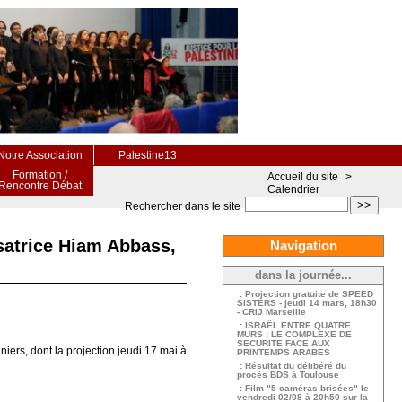
Notre Association
Palestine13
Formation /
Accueil du site
>
Rencontre Débat
Calendrier
>>
Rechercher dans le site
lisatrice Hiam Abbass,
Navigation
dans la journée...
: Projection gratuite de SPEED
SISTERS - jeudi 14 mars, 18h30
- CRIJ Marseille
: ISRAËL ENTRE QUATRE
MURS : LE COMPLEXE DE
SECURITE FACE AUX
niers, dont la projection jeudi 17 mai à
PRINTEMPS ARABES
: Résultat du délibéré du
procès BDS à Toulouse
: Film "5 caméras brisées" le
vendredi 02/08 à 20h50 sur la