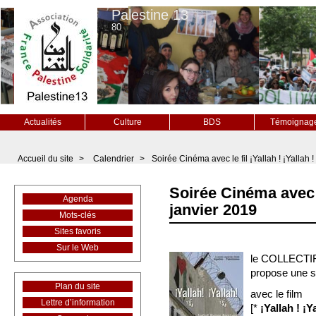
Palestine 13
80
Actualités
Culture
BDS
Témoignag
Accueil du site
>
Calendrier
>
Soirée Cinéma avec le fil ¡Yallah ! ¡Yallah !
Soirée Cinéma avec le
Agenda
janvier 2019
Mots-clés
Sites favoris
Sur le Web
le COLLECTI
propose une s
Plan du site
avec le film
Lettre d’information
[*
¡Yallah ! ¡Ya