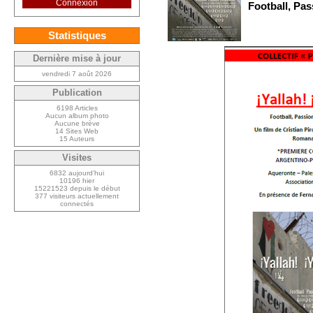
Connexion
Football, Pas
Statistiques
Dernière mise à jour
vendredi 7 août 2026
Publication
6198 Articles
Aucun album photo
Aucune brève
14 Sites Web
15 Auteurs
Visites
6832 aujourd’hui
10196 hier
15221523 depuis le début
377 visiteurs actuellement
connectés