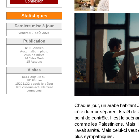
Connexion
Statistiques
Dernière mise à jour
vendredi 7 août 2026
Publication
6198 Articles
Aucun album photo
Aucune brève
14 Sites Web
15 Auteurs
Visites
6441 aujourd’hui
10196 hier
15221132 depuis le début
181 visiteurs actuellement
connectés
Chaque jour, un arabe habitant J
côté du mur séparent Israël de la
point de contrôle. Il est le scéna
comme les Palestiniens. Mais il n’a
l’avait arrêté. Mais celui-ci veut
plus sympathiques.