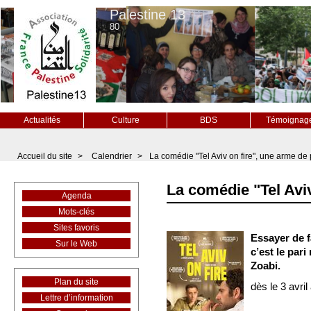
Palestine 13
80
Actualités
Culture
BDS
Témoignag
Accueil du site
>
Calendrier
>
La comédie "Tel Aviv on fire", une arme de 
La comédie "Tel Aviv
Agenda
Mots-clés
Sites favoris
Essayer de fa
Sur le Web
c’est le pari
Zoabi.
Plan du site
dès le 3 avri
Lettre d’information