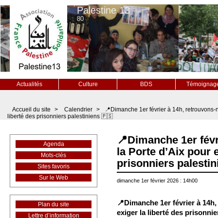
Palestine 13
80
Actualités
Culture
BDS
Témoignag
Accueil du site
>
Calendrier
>
📍Dimanche 1er février à 14h, retrouvons-n
liberté des prisonniers palestiniens 🇵🇸
📍Dimanche 1er févr
Agenda
la Porte d’Aix pour e
Mots-clés
prisonniers palestin
Sites favoris
Sur le Web
dimanche 1er février 2026 : 14h00
📍Dimanche 1er février à 14h,
Plan du site
exiger la liberté des prisonnie
Lettre d’information