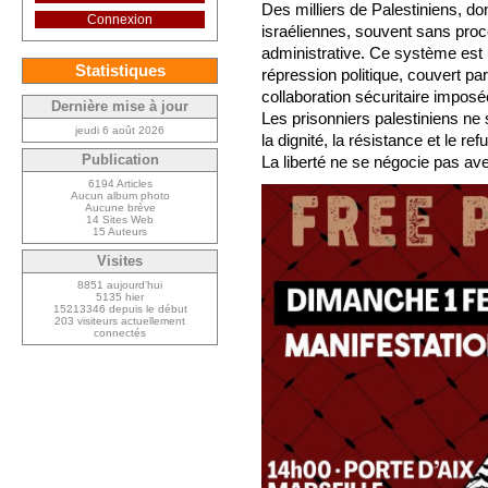
Des milliers de Palestiniens, do
Connexion
israéliennes, souvent sans procè
administrative. Ce système est u
Statistiques
répression politique, couvert pa
collaboration sécuritaire imposé
Dernière mise à jour
Les prisonniers palestiniens ne 
jeudi 6 août 2026
la dignité, la résistance et le ref
Publication
La liberté ne se négocie pas avec
6194 Articles
Aucun album photo
Aucune brève
14 Sites Web
15 Auteurs
Visites
8851 aujourd’hui
5135 hier
15213346 depuis le début
203 visiteurs actuellement
connectés