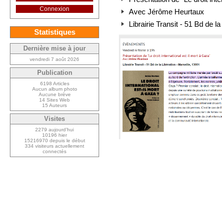
Connexion
Avec Jérôme Heurtaux
Librairie Transit - 51 Bd de l
Statistiques
Dernière mise à jour
vendredi 7 août 2026
Publication
6198 Articles
Aucun album photo
Aucune brève
14 Sites Web
15 Auteurs
Visites
2279 aujourd’hui
10196 hier
15216970 depuis le début
334 visiteurs actuellement
connectés