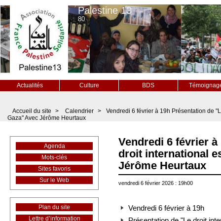
Palestine 13
80
Actualités
Culture
BDS
Témoignag
Accueil du site
>
Calendrier
>
Vendredi 6 février à 19h Présentation de "Le 
Gaza" Avec Jérôme Heurtaux
Vendredi 6 février à
Agenda
droit international e
Mots-clés
Jérôme Heurtaux
Sites favoris
Sur le Web
vendredi 6 février 2026 : 19h00
Plan du site
Vendredi 6 février à 19h
Lettre d’information
Présentation de "Le droit inte