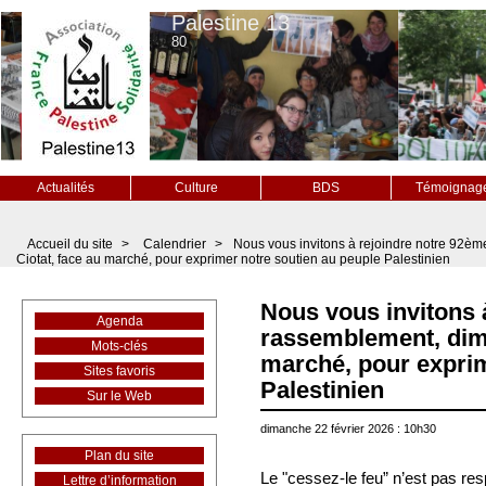
Palestine 13
80
Actualités
Culture
BDS
Témoignag
Accueil du site
>
Calendrier
>
Nous vous invitons à rejoindre notre 92è
Ciotat, face au marché, pour exprimer notre soutien au peuple Palestinien
Nous vous invitons 
Agenda
rassemblement, dima
Mots-clés
marché, pour exprim
Sites favoris
Palestinien
Sur le Web
dimanche 22 février 2026 : 10h30
Plan du site
Le "cessez-le feu” n’est pas re
Lettre d’information