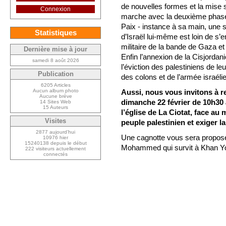
de nouvelles formes et la mise s
Connexion
marche avec la deuxième phase
Paix - instance à sa main, une 
Statistiques
d’Israël lui-même est loin de s’
militaire de la bande de Gaza et 
Dernière mise à jour
Enfin l’annexion de la Cisjorda
samedi 8 août 2026
l’éviction des palestiniens de le
Publication
des colons et de l’armée israéli
6205 Articles
Aucun album photo
Aussi, nous vous invitons à 
Aucune brève
dimanche 22 février de 10h30 
14 Sites Web
15 Auteurs
l’église de La Ciotat, face a
Visites
peuple palestinien et exiger l
2877 aujourd’hui
Une cagnotte vous sera proposée
10976 hier
15240138 depuis le début
Mohammed qui survit à Khan Y
222 visiteurs actuellement
connectés