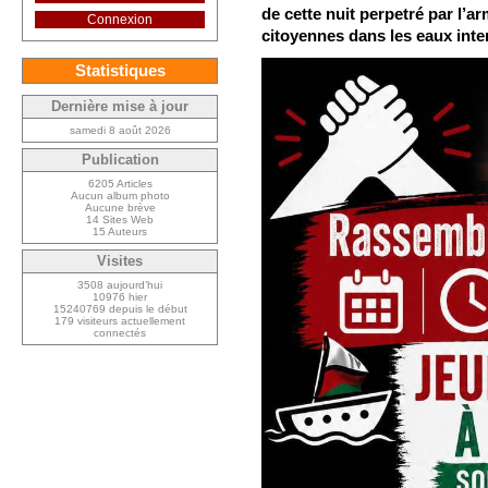
de cette nuit perpetré par l’ar
Connexion
citoyennes dans les eaux inte
Statistiques
Dernière mise à jour
samedi 8 août 2026
Publication
6205 Articles
Aucun album photo
Aucune brève
14 Sites Web
15 Auteurs
Visites
3508 aujourd’hui
10976 hier
15240769 depuis le début
179 visiteurs actuellement
connectés