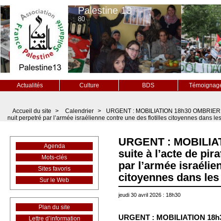
Palestine 13
80
Actualités
Culture
BDS
Témoignag
Accueil du site
>
Calendrier
>
URGENT : MOBILIATION 18h30 OMBRIERE sui
nuit perpetré par l’armée israélienne contre une des flotilles citoyennes dans le
URGENT : MOBILIA
Agenda
suite à l’acte de pir
Mots-clés
par l’armée israélie
Sites favoris
citoyennes dans les
Sur le Web
jeudi 30 avril 2026 : 18h30
Plan du site
URGENT : MOBILIATION 18h30 
Lettre d’information