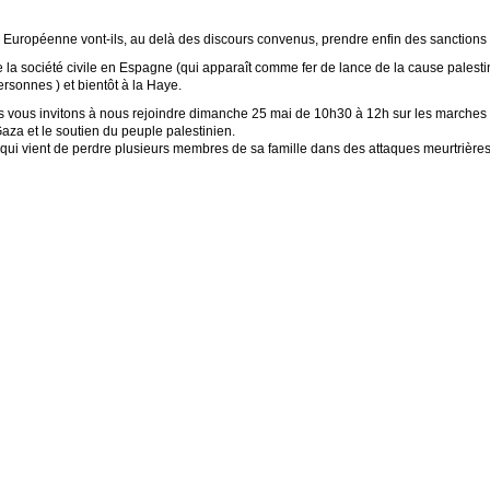
Européenne vont-ils, au delà des discours convenus, prendre enfin des sanctions co
 la société civile en Espagne (qui apparaît comme fer de lance de la cause palest
rsonnes ) et bientôt à la Haye.
s vous invitons à nous rejoindre dimanche 25 mai de 10h30 à 12h sur les marches 
za et le soutien du peuple palestinien.
i vient de perdre plusieurs membres de sa famille dans des attaques meurtrière