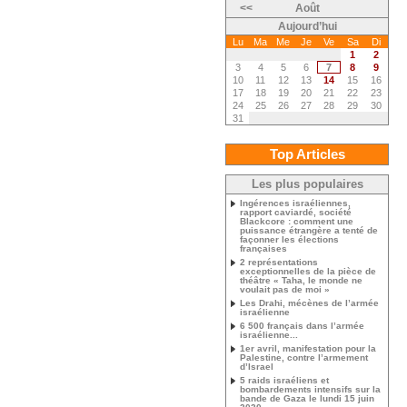
<<
Août
Aujourd’hui
Lu
Ma
Me
Je
Ve
Sa
Di
1
2
3
4
5
6
7
8
9
10
11
12
13
14
15
16
17
18
19
20
21
22
23
24
25
26
27
28
29
30
31
Top Articles
Les plus populaires
Ingérences israéliennes,
rapport caviardé, société
Blackcore : comment une
puissance étrangère a tenté de
façonner les élections
françaises
2 représentations
exceptionnelles de la pièce de
théâtre « Taha, le monde ne
voulait pas de moi »
Les Drahi, mécènes de l’armée
israélienne
6 500 français dans l’armée
israélienne...
1er avril, manifestation pour la
Palestine, contre l’armement
d’Israel
5 raids israéliens et
bombardements intensifs sur la
bande de Gaza le lundi 15 juin