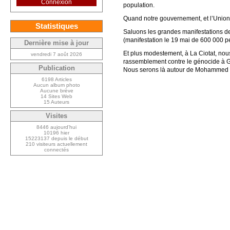
Connexion
population.
Quand notre gouvernement, et l’Union 
Statistiques
Saluons les grandes manifestations de
(manifestation le 19 mai de 600 000 pe
Dernière mise à jour
Et plus modestement, à La Ciotat, nou
vendredi 7 août 2026
rassemblement contre le génocide à Ga
Publication
Nous serons là autour de Mohammed qu
6198 Articles
Aucun album photo
Aucune brève
14 Sites Web
15 Auteurs
Visites
8446 aujourd’hui
10196 hier
15223137 depuis le début
210 visiteurs actuellement
connectés