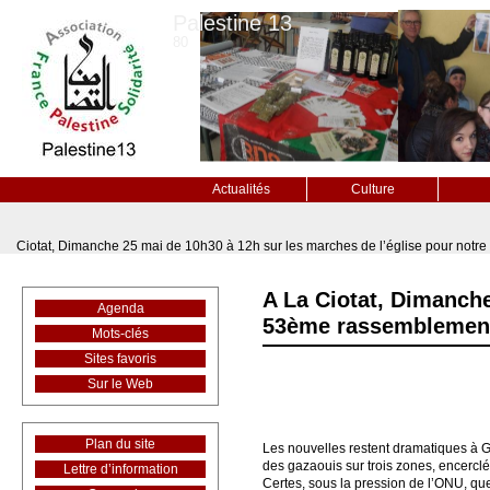
Palestine 13
80
Actualités
Culture
Ciotat, Dimanche 25 mai de 10h30 à 12h sur les marches de l’église pour notre
A La Ciotat, Dimanche
Agenda
53ème rassemblement c
Mots-clés
Sites favoris
Sur le Web
Plan du site
Les nouvelles restent dramatiques à G
des gazaouis sur trois zones, encerclé
Lettre d’information
Certes, sous la pression de l’ONU, qu