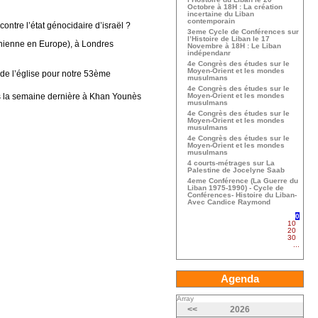
Octobre à 18H : La création
incertaine du Liban
contemporain
ntre l’état génocidaire d’israël ?
3eme Cycle de Conférences sur
l’Histoire de Liban le 17
inienne en Europe), à Londres
Novembre à 18H : Le Liban
indépendanr
4e Congrès des études sur le
Moyen-Orient et les mondes
de l’église pour notre 53ème
musulmans
4e Congrès des études sur le
s la semaine dernière à Khan Younès
Moyen-Orient et les mondes
musulmans
4e Congrès des études sur le
Moyen-Orient et les mondes
musulmans
4e Congrès des études sur le
Moyen-Orient et les mondes
musulmans
4 courts-métrages sur La
Palestine de Jocelyne Saab
4eme Conférence (La Guerre du
Liban 1975-1990) - Cycle de
Conférences- Histoire du Liban-
Avec Candice Raymond
0
10
20
30
...
Agenda
Array
<<
2026