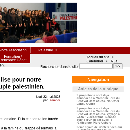
Notre Association
Palestine13
Formation /
Accueil du site
>
Rencontre Débat
Calendrier
>
A La
en.
>>
Rechercher dans le site
lise pour notre
Navigation
ple palestinien.
Articles de la rubrique
2 projections sont déjà
jeudi 22 mai 2025
annoncées à Marseille lors du
par
samhar
Festival Best of Doc- No Other
Land / Gyptis
2 projections sont déjà
annoncées à Marseille lors du
Festival Best of Doc- Voyage à
Gaza / Vidéodrome. Séance
e semaine. Et la concentration forcée
suivie d’un débat avec le
réalisateur Piero Usberti
2eme Cycle de Conférences sur
 à la famine qui frappe désormais la
l’Hostoire du Liban le 20