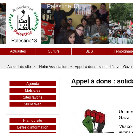
Palestine 13
80
Actualités
Culture
BDS
Témoignag
Accueil du site
>
Notre Association
>
Appel à dons : solidarité avec Gaza
Appel à dons : solid
Agenda
Mots-clés
Sites favoris
Sur le Web
Un mess
Gaza
Plan du site
"Au co
Lettre d’information
avons 