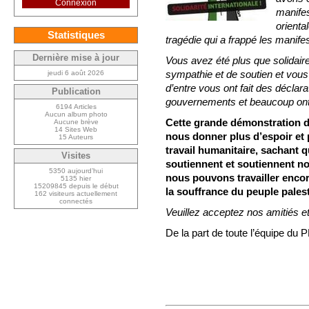
Connexion
manifes
orienta
Statistiques
tragédie qui a frappé les manife
Dernière mise à jour
Vous avez été plus que solidai
sympathie et de soutien et vou
jeudi 6 août 2026
d’entre vous ont fait des déclara
Publication
gouvernements et beaucoup ont 
6194 Articles
Aucun album photo
Cette grande démonstration de
Aucune brève
14 Sites Web
nous donner plus d’espoir et 
15 Auteurs
travail humanitaire, sachant
Visites
soutiennent et soutiennent no
5350 aujourd’hui
nous pouvons travailler encore
5135 hier
15209845 depuis le début
la souffrance du peuple pales
162 visiteurs actuellement
connectés
Veuillez acceptez nos amitiés et
De la part de toute l’équipe d