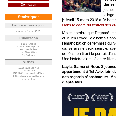
dansera
Connexion
jeunes 
village.
Statistiques
[*Jeudi 15 mars 2018 à l’Alhamb
Dans le cadre du festival des d
Dernière mise à jour
vendredi 7 août 2026
Moins sombre que Dégradé, ma
et Much Loved, le cinéma s’appr
Publication
l’émancipation de femmes qui v
6198 Articles
Aucun album photo
danserai si je veux semble, avec
Aucune brève
14 Sites Web
de fées, en tirant le portrait d’
15 Auteurs
Une histoire d’amitié entre filles
Visites
Layla, Salma et Nour, 3 jeune
1726 aujourd’hui
11594 hier
appartement à Tel Aviv, loin du
15228011 depuis le début
des regards réprobateurs. Mais
296 visiteurs actuellement
connectés
d’épreuves…