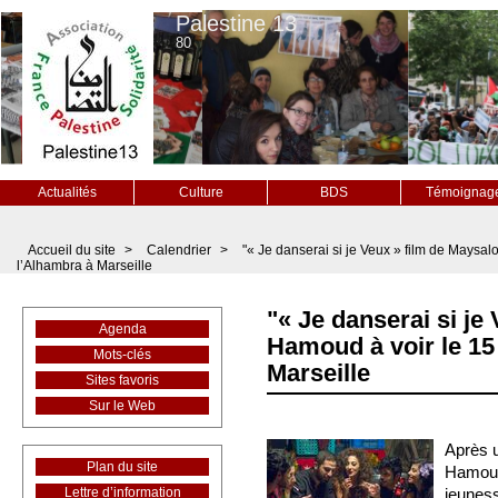
Palestine 13
80
Actualités
Culture
BDS
Témoignag
Accueil du site
>
Calendrier
>
"« Je danserai si je Veux » film de Maysa
l’Alhambra à Marseille
"« Je danserai si je
Agenda
Hamoud à voir le 15
Mots-clés
Marseille
Sites favoris
Sur le Web
Après 
Plan du site
Hamoud 
Lettre d’information
jeuness