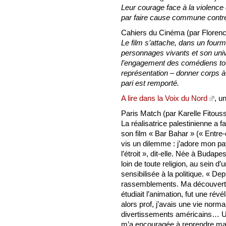
Leur courage face à la violence
par faire cause commune contre
Cahiers du Cinéma (par Florenc
Le film s’attache, dans un fourm
personnages vivants et son univ
l’engagement des comédiens tou
représentation – donner corps à
pari est remporté.
A lire dans la Voix du Nord
, u
Paris Match (par Karelle Fitouss
La réalisatrice palestinienne a fai
son film « Bar Bahar » (« Entre
vis un dilemme : j’adore mon pay
l’étroit », dit-elle. Née à Buda
loin de toute religion, au sein d’
sensibilisée à la politique. « De
rassemblements. Ma découverte
étudiait l’animation, fut une révé
alors prof, j’avais une vie no
divertissements américains… Un
m’a encouragée à reprendre ma v