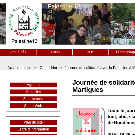
Palestine 13
80
Actualités
Culture
BDS
Témoignag
Accueil du site
>
Calendrier
>
Journée de solidarité avec la Palestine à 
Journée de solidarit
Agenda
Martigues
Mots-clés
Sites favoris
Sur le Web
Toute le jou
foot, bbq, st
de Boudème, 
Plan du site
Lettre d’information
[*JEUDI 25 m