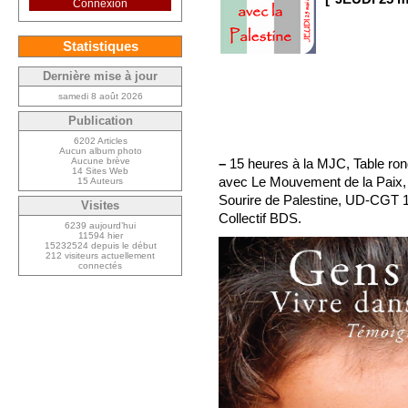
Connexion
Statistiques
Dernière mise à jour
samedi 8 août 2026
Publication
6202 Articles
Aucun album photo
Aucune brève
–
15 heures à la MJC, Table rond
14 Sites Web
avec Le Mouvement de la Paix, 
15 Auteurs
Sourire de Palestine, UD-CGT 13,
Visites
Collectif BDS.
6239 aujourd’hui
11594 hier
15232524 depuis le début
212 visiteurs actuellement
connectés