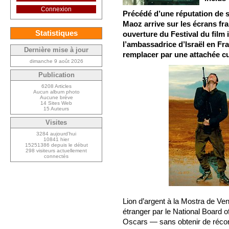
Connexion
Précédé d’une réputation d
Maoz arrive sur les écrans fran
Statistiques
ouverture du Festival du film is
l’ambassadrice d’Israël en Fran
Dernière mise à jour
remplacer par une attachée cu
dimanche 9 août 2026
Publication
6208 Articles
Aucun album photo
Aucune brève
14 Sites Web
15 Auteurs
Visites
3284 aujourd’hui
10841 hier
15251386 depuis le début
298 visiteurs actuellement
connectés
Lion d’argent à la Mostra de Ven
étranger par le National Board of
Oscars — sans obtenir de récom