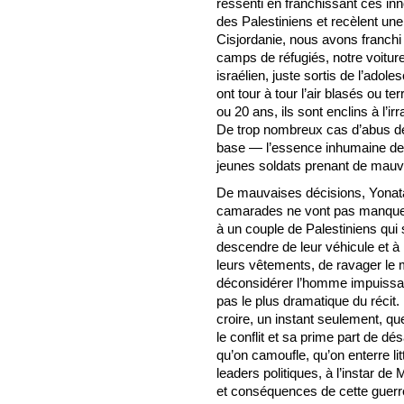
ressenti en franchissant ces in
des Palestiniens et recèlent une 
Cisjordanie, nous avons franchi 
camps de réfugiés, notre voiture
israélien, juste sortis de l’adole
ont tour à tour l’air blasés ou t
ou 20 ans, ils sont enclins à l’i
De trop nombreux cas d’abus de l
base — l’essence inhumaine de t
jeunes soldats prenant de mauva
De mauvaises décisions, Yonatan
camarades ne vont pas manquer 
à un couple de Palestiniens qui 
descendre de leur véhicule et à
leurs vêtements, de ravager le 
déconsidérer l’homme impuissa
pas le plus dramatique du récit.
croire, un instant seulement, que 
le conflit et sa prime part de dé
qu’on camoufle, qu’on enterre li
leaders politiques, à l’instar de
et conséquences de cette guerre