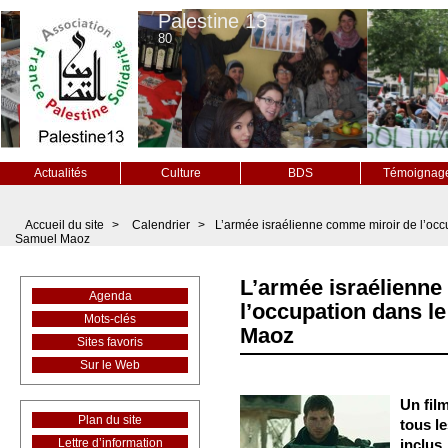
Palestine 13
80
Actualités
Culture
BDS
Témoignag
Accueil du site
>
Calendrier
>
L’armée israélienne comme miroir de l’occu
Samuel Maoz
L’armée israélienn
Agenda
l’occupation dans le
Mots-clés
Maoz
Sites favoris
Sur le Web
Un film
Plan du site
tous l
Lettre d’information
inclus