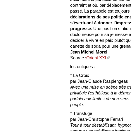
contraint et où, par déplacement
passé. La parabole est toujours 
déclarations de ses politicien
s’évertuant à donner l’impres
progresse.
Une position statiq
douloureuse pour sa jeunesse et
décider à vivre en paix plutôt 
canette de soda pour une grenade 
Jean Michel Morel
Source :
Orient XXI
les critiques :
* La Croix
par Jean-Claude Raspiengeas
Avec une mise en scène très trav
privilégie l’esthétique à la dém
parfois aux limites du non-sens
peuple.
* Transfuge
par Jean-Christophe Ferrari
Tour à tour déstabilisant, hypno
comme une méditation ironique 