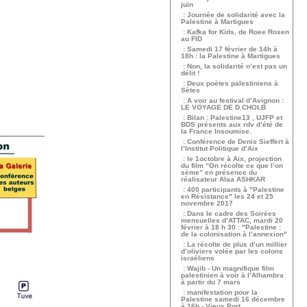
juin
: Journée de solidarité avec la
Palestine à Martigues
: Kafka for Kids, de Roee Rosen
au FID
: Samedi 17 février de 14h à
18h : la Palestine à Martigues
: Non, la solidarité n’est pas un
délit !
: Deux poètes palestiniens à
Sètes
: A voir au festival d’Avignon :
LE VOYAGE DE D.CHOLB
: Bilan : Palestine13 , UJFP et
BDS présents aux rdv d’été de
la France Insoumise.
: Conférence de Denis Sieffert à
l’Institut Politique d’Aix
: le 1octobre à Aix, projection
du film “On récolte ce que l’on
sème” en présence du
réalisateur Alaa ASHKAR
: 400 participants à "Palestine
en Résistance" les 24 et 25
novembre 2017
: Dans le cadre des Soirées
mensuelles d’ATTAC, mardi 20
février à 18 h 30 : "Palestine :
de la colonisation à l’annexion"
: La récolte de plus d’un millier
d’oliviers volée par les colons
israéliens
: Wajib - Un magnifique film
palestinien à voir à l’Alhambra
à partir du 7 mars
: manifestation pour la
Palestine samedi 16 décembre
à 16h - Vieux Port