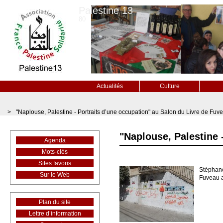
Palestine 13
80
Actualités
Culture
>
"Naplouse, Palestine - Portraits d’une occupation" au Salon du Livre de Fuv
"Naplouse, Palestine 
Agenda
Mots-clés
Sites favoris
Stéphane
Sur le Web
Fuveau a
Plan du site
Lettre d’information