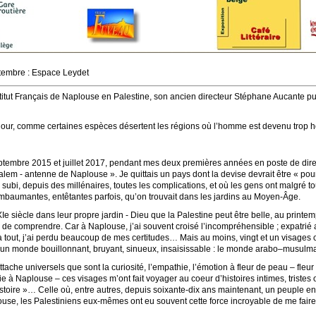
tembre : Espace Leydet
stitut Français de Naplouse en Palestine, son ancien directeur Stéphane Aucante pub
 jour, comme certaines espèces désertent les régions où l’homme est devenu trop
septembre 2015 et juillet 2017, pendant mes deux premières années en poste de dire
alem - antenne de Naplouse ». Je quittais un pays dont la devise devrait être « pou
 subi, depuis des millénaires, toutes les complications, et où les gens ont malgré tou
mbaumantes, entêtantes parfois, qu’on trouvait dans les jardins au Moyen-Âge.
 siècle dans leur propre jardin - Dieu que la Palestine peut être belle, au printemps
 de comprendre. Car à Naplouse, j’ai souvent croisé l’incompréhensible ; expatrié 
à tout, j’ai perdu beaucoup de mes certitudes… Mais au moins, vingt et un visages
re, un monde bouillonnant, bruyant, sinueux, insaisissable : le monde arabo–musulm
tache universels que sont la curiosité, l’empathie, l’émotion à fleur de peau – fleur
à Naplouse – ces visages m’ont fait voyager au coeur d’histoires intimes, tristes ou
toire »… Celle où, entre autres, depuis soixante-dix ans maintenant, un peuple e
ouse, les Palestiniens eux-mêmes ont eu souvent cette force incroyable de me faire