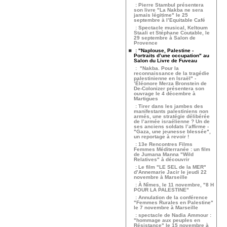
: Pierre Stambul présentera
son livre "La Nakba ne sera
jamais légitime" le 25
septembre à l’Equitable Café
: Spectacle musical, Keltoum
Staali et Stéphane Coutable, le
29 septembre à Salon de
Provence
: "Naplouse, Palestine -
Portraits d’une occupation" au
Salon du Livre de Fuveau
: "Nakba. Pour la
reconnaissance de la tragédie
palestinienne en Israël" -
’Éléonore Merza Bronstein de
De-Colonizer présentera son
ouvrage le 4 décembre à
Martigues
: Tirer dans les jambes des
manifestants palestiniens non
armés, une stratégie délibérée
de l’armée israélienne ? Un de
ses anciens soldats l’affirme -
"Gaza, une jeunesse blessée",
un reportage à revoir !
: 13e Rencontres Films
Femmes Méditerranée : un film
de Jumana Manna "Wild
Relatives" à découvrir
: Le film "LE SEL de la MER"
d’Annemarie Jacir le jeudi 22
novembre à Marseille
: À Nîmes, le 11 novembre, "8 H
POUR LA PALESTINE"
: Annulation de la conférence
"Femmes Rurales en Palestine"
le 7 novembre à Marseille
: spectacle de Nadia Ammour :
"hommage aux peuples en
Résistance" le 15 novembre à