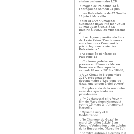
chaine parlementaire LCP
: Images de Palestine 13 à
Fabrégoules samedi 24 juin
: Les Palestiniens de 47 Soul le
19 juin à Marseille
: film AFLAM "A magical
substance flows into me" Jeudi
16 mai 2019 à 9h15 à La
Baleine à 20h30 au Videodrome
2
: chez Agone, parution du livre
de Assia Zaino "Des hommes
entre les murs Comment la
prison façonne la vie des
Palestiniens "
: Assemblée générale de
Palestine 13
: Conférence-débat en
présence d’Éléonore Merza-
Bronstein à Manosque le
samedi 10 mars 2018 à 18h30,
: À La Ciotat, le 8 septembre
2017, présentation du
documentaire : "Les gens de
Gaza, une prison à ciel ouvert"
: Compte-rendu de la rencontre
avec des syndicalistes
palestiniens
: "« Je danserai si je Veux »
film de Maysaloun Hamoud à
voir le 15 mars à l’Alhambra à
Marseille
: Myriam Harry et la
Méditerranée
: "le Chanteur de Gaza" le
mardi 10 juillet à 21h45 au
Centre d’Animation et de Loisirs
de la Busserade, (Marseille 3e)
: Kamilya Jubran à Correns le 3