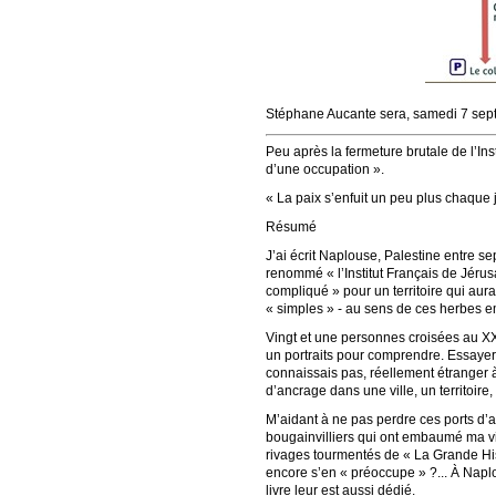
Stéphane Aucante sera, samedi 7 sep
Peu après la fermeture brutale de l’In
d’une occupation ».
« La paix s’enfuit un peu plus chaque
Résumé
J’ai écrit Naplouse, Palestine entre 
renommé « l’Institut Français de Jérus
compliqué » pour un territoire qui aura
« simples » - au sens de ces herbes e
Vingt et une personnes croisées au XXIe
un portraits pour comprendre. Essayer
connaissais pas, réellement étranger 
d’ancrage dans une ville, un territoi
M’aidant à ne pas perdre ces ports d’at
bougainvilliers qui ont embaumé ma vie 
rivages tourmentés de « La Grande His
encore s’en « préoccupe » ?... À Napl
livre leur est aussi dédié.