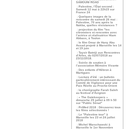
SAMOUNI ROAD
: Palestine, l’État second :
Samedi 12 mai à 22h15 sur
France 24
: Quelques images de la
rencontre du samedi 26 mai :
Palestine, 70 ans après la
Nakba, quelles résistances ?
: projection du film "les
citronniers et rencontre avec
l’actrice et réalisatrice Hiam
Abbass, à Toulon
: le film Omar de Hany Abu
Assad projeté à Marseille les 14
et 19 juin
: Taysir Batniji aux Rencontres
d’Arles, du 02/07/2018 au
23/11/2018.
: Soirée de soutien à
l’association Mémoire Vivante
: Des enfants d’Hébron à
Martigues
: Lecture d’été : un bulletin
particulièrement intéressant du
Comité de Vigilance pour une
Paix Réelle au Proche-Orient
: la chorégraphe Farah Saleh
au festival d’Avignon
: « The Gatekeepers »
dimanche 29 juillet à 09 h 50
sur "Public Sénat"
: PriMed 2018 : Découvrez tous
les films sélectionnés !
: Le "Palestine tour" à
Marseille les 23 et 24 juillet
2018
: Michel Warschawski à
Marseille le 1er Novembre