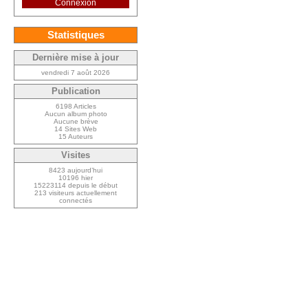
Connexion
Statistiques
Dernière mise à jour
vendredi 7 août 2026
Publication
6198 Articles
Aucun album photo
Aucune brève
14 Sites Web
15 Auteurs
Visites
8423 aujourd’hui
10196 hier
15223114 depuis le début
213 visiteurs actuellement
connectés