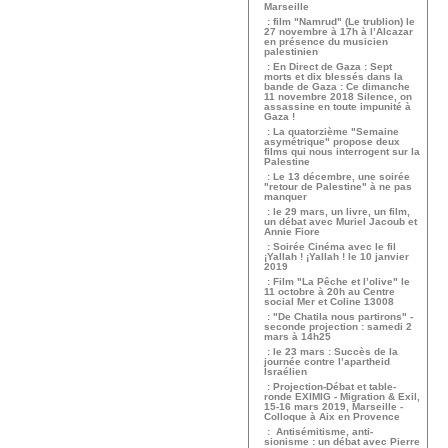
Marseille
: film "Namrud" (Le trublion) le
27 novembre à 17h à l’Alcazar
en présence du musicien
palestinien
: En Direct de Gaza : Sept
morts et dix blessés dans la
bande de Gaza : Ce dimanche
11 novembre 2018 Silence, on
assassine en toute impunité à
Gaza !
: La quatorzième "Semaine
asymétrique" propose deux
films qui nous interrogent sur la
Palestine
: Le 13 décembre, une soirée
"retour de Palestine" à ne pas
manquer
: le 29 mars, un livre, un film,
un débat avec Muriel Jacoub et
Annie Fiore
: Soirée Cinéma avec le fil
¡Yallah ! ¡Yallah ! le 10 janvier
2019
: Film "La Pêche et l’olive" le
11 octobre à 20h au Centre
social Mer et Coline 13008
: "De Chatila nous partirons" -
seconde projection : samedi 2
mars à 14h25
: le 23 mars : Succès de la
journée contre l’apartheid
Israélien
: Projection-Débat et table-
ronde EXIMIG - Migration & Exil,
15-16 mars 2019, Marseille -
Colloque à Aix en Provence
: Antisémitisme, anti-
sionisme : un débat avec Pierre