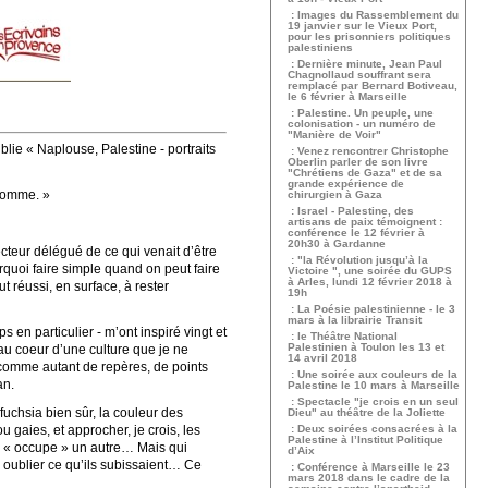
: Images du Rassemblement du
19 janvier sur le Vieux Port,
pour les prisonniers politiques
palestiniens
: Dernière minute, Jean Paul
Chagnollaud souffrant sera
remplacé par Bernard Botiveau,
le 6 février à Marseille
: Palestine. Un peuple, une
colonisation - un numéro de
"Manière de Voir"
lie « Naplouse, Palestine - portraits
: Venez rencontrer Christophe
Oberlin parler de son livre
"Chrétiens de Gaza" et de sa
grande expérience de
 homme. »
chirurgien à Gaza
: Israel - Palestine, des
artisans de paix témoignent :
conférence le 12 février à
20h30 à Gardanne
cteur délégué de ce qui venait d’être
: "la Révolution jusqu’à la
rquoi faire simple quand on peut faire
Victoire ", une soirée du GUPS
à Arles, lundi 12 février 2018 à
t réussi, en surface, à rester
19h
: La Poésie palestinienne - le 3
mars à la librairie Transit
 en particulier - m’ont inspiré vingt et
: le Théâtre National
Palestinien à Toulon les 13 et
au coeur d’une culture que je ne
14 avril 2018
 comme autant de repères, de points
: Une soirée aux couleurs de la
an.
Palestine le 10 mars à Marseille
: Spectacle "je crois en un seul
 fuchsia bien sûr, la couleur des
Dieu" au théâtre de la Joliette
 gaies, et approcher, je crois, les
: Deux soirées consacrées à la
Palestine à l’Institut Politique
n « occupe » un autre… Mais qui
d’Aix
 oublier ce qu’ils subissaient… Ce
: Conférence à Marseille le 23
mars 2018 dans le cadre de la