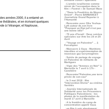
semaine contre l’apartheid
: L’armée israélienne comme
miroir de l’occupation dans le
film « Foxtrot » de Samuel Maoz
: "Dans la Poudrière du Moyen-
Orient" - Pierre BARBANCEY
Journaliste Grand Reporter à
ut des années 2000, il a entamé un
l’Humanité
e théâtrales, et en écrivant quelques
: Rencontre avec Ofra Yeshua-
te à l’étranger, et Naplouse,
Lyth autour de son livre
"Pourquoi un État juif n’est pas
une bonne idée"
: 70 ans d’Israël : Deux soirées
spéciales sur Arte les 24 et 25
Avril
: "Voyage en Palestine" ... à
Forcalquier
: Massacre à Gaza : Munitions
interdites et expérimentation de
nouveaux gaz lacrymogènes
: Soirée de partage du voyage
en Palestine de militants de
Martigues
: Vigie des "femmes en Noir" à
Marseille le 7 avril à 17h -
Canebière
: Rencontre"Palestine,une terre
privée de son eau"
: le 3 mai 2018 : film
"Intervention Divine" au cinéma
Variétés
: Journée Internationale de
Solidarité avec les Prisonniers
Politiques Palestiniens : les
photos de la manifestation du
mardi 17 avril à Marseille
: A la frontière du camp de
concentration appelé Gaza
: un film à voir absolument :