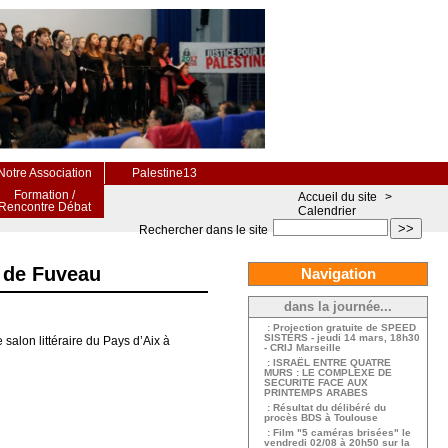
Notre Association
Palestine13
Formation /
Accueil du site
>
Rencontre Débat
Calendrier
>>
Rechercher dans le site
e de Fuveau
Navigation
dans la journée...
: Projection gratuite de SPEED
SISTERS - jeudi 14 mars, 18h30
alon littéraire du Pays d’Aix à
- CRIJ Marseille
: ISRAËL ENTRE QUATRE
MURS : LE COMPLEXE DE
SECURITE FACE AUX
PRINTEMPS ARABES
: Résultat du délibéré du
procès BDS à Toulouse
: Film "5 caméras brisées" le
vendredi 02/08 à 20h50 sur la