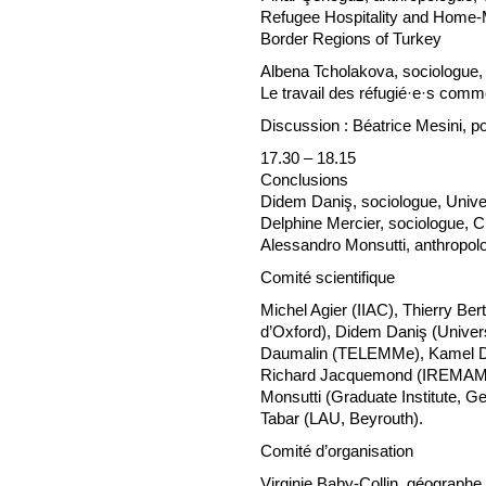
Refugee Hospitality and Home-
Border Regions of Turkey
Albena Tcholakova, sociologue, 
Le travail des réfugié·e·s comm
Discussion : Béatrice Mesini,
17.30 – 18.15
Conclusions
Didem Daniş, sociologue, Univer
Delphine Mercier, sociologue
Alessandro Monsutti, anthropol
Comité scientifique
Michel Agier (IIAC), Thierry Be
d’Oxford), Didem Daniş (Univers
Daumalin (TELEMMe), Kamel Do
Richard Jacquemond (IREMAM),
Monsutti (Graduate Institute, 
Tabar (LAU, Beyrouth).
Comité d’organisation
Virginie Baby-Collin, géograp