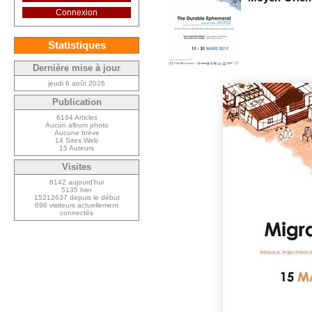
Connexion
Statistiques
Dernière mise à jour
jeudi 6 août 2026
Publication
6194 Articles
Aucun album photo
Aucune brève
14 Sites Web
15 Auteurs
Visites
8142 aujourd’hui
5135 hier
15212637 depuis le début
696 visiteurs actuellement
connectés