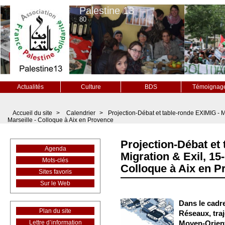
Palestine 13
80
Actualités
Culture
BDS
Témoignag
Accueil du site
>
Calendrier
>
Projection-Débat et table-ronde EXIMIG - M
Marseille - Colloque à Aix en Provence
Projection-Débat et
Agenda
Migration & Exil, 15
Mots-clés
Colloque à Aix en P
Sites favoris
Sur le Web
Dans le cadr
Plan du site
Réseaux, traj
Lettre d’information
Moyen-Orien