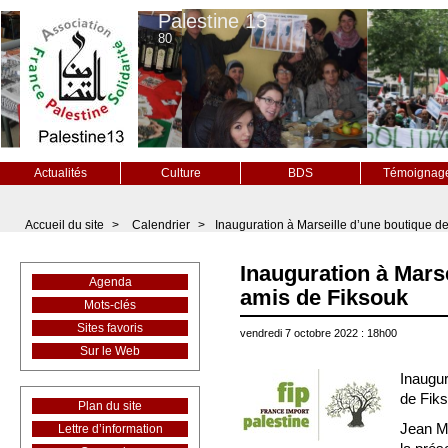
Palestine 13
80
Actualités
Culture
BDS
Témoignag
Accueil du site
>
Calendrier
>
Inauguration à Marseille d’une boutique d
Inauguration à Mars
Agenda
amis de Fiksouk
Mots-clés
Sites favoris
vendredi 7 octobre 2022 : 18h00
Sur le Web
Inaugur
de Fik
Plan du site
Jean Ma
Lettre d’information