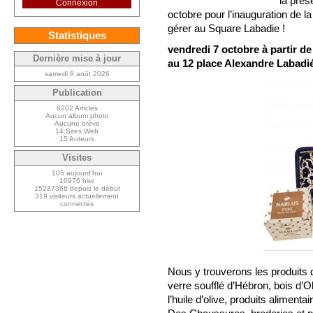
la prés
Connexion
octobre pour l’inauguration de la
gérer au Square Labadie !
Statistiques
vendredi 7 octobre à partir d
Dernière mise à jour
au 12 place Alexandre Labadié
samedi 8 août 2026
Publication
6202 Articles
Aucun album photo
Aucune brève
14 Sites Web
15 Auteurs
Visites
105 aujourd’hui
10976 hier
15237366 depuis le début
319 visiteurs actuellement
connectés
Nous y trouverons les produits d
verre soufflé d’Hébron, bois d’O
l’huile d’olive, produits alimenta