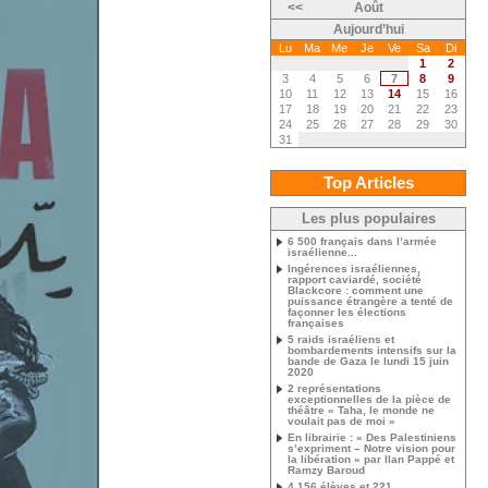
<<
Août
Aujourd’hui
Lu
Ma
Me
Je
Ve
Sa
Di
1
2
3
4
5
6
7
8
9
10
11
12
13
14
15
16
17
18
19
20
21
22
23
24
25
26
27
28
29
30
31
Top Articles
Les plus populaires
6 500 français dans l’armée
israélienne...
Ingérences israéliennes,
rapport caviardé, société
Blackcore : comment une
puissance étrangère a tenté de
façonner les élections
françaises
5 raids israéliens et
bombardements intensifs sur la
bande de Gaza le lundi 15 juin
2020
2 représentations
exceptionnelles de la pièce de
théâtre « Taha, le monde ne
voulait pas de moi »
En librairie : « Des Palestiniens
s’expriment – Notre vision pour
la libération » par Ilan Pappé et
Ramzy Baroud
4 156 élèves et 221