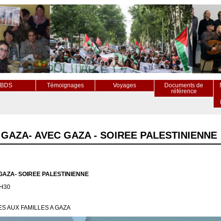
BDS
Témoignages
Voyages
Documents de
référence
 GAZA- AVEC GAZA - SOIREE PALESTINIENNE
GAZA- SOIREE PALESTINIENNE
7H30
S AUX FAMILLES A GAZA