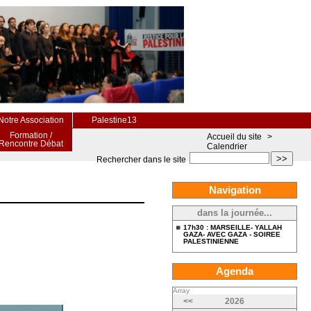
Notre Association
Palestine13
Formation /
Accueil du site
>
Rencontre Débat
Calendrier
>>
Rechercher dans le site
Navigation
dans la journée...
17h30 : MARSEILLE- YALLAH
GAZA- AVEC GAZA - SOIREE
PALESTINIENNE
Agenda
Array
<<
2026