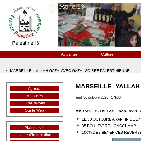
Palestine 13
80
Actualités
Culture
>
MARSEILLE- YALLAH GAZA- AVEC GAZA - SOIREE PALESTINIENNE
MARSEILLE- YALLAH
Agenda
Mots-clés
jeudi 30 octobre 2025 : 17h30
Sites favoris
Sur le Web
MARSEILLE- YALLAH GAZA- AVEC 
LE 30 OCTOBRE A PARTIR DE 1
35 BOULEVARD LONGCHAMP
Plan du site
100% DES BENEFICES REVERSE
Lettre d’information