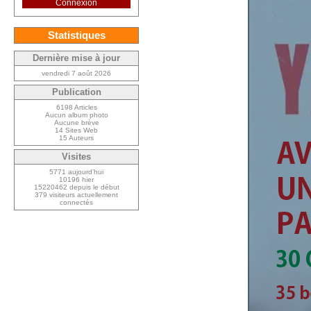
Connexion
Statistiques
Dernière mise à jour
vendredi 7 août 2026
Publication
6198 Articles
Aucun album photo
Aucune brève
14 Sites Web
15 Auteurs
Visites
5771 aujourd’hui
10196 hier
15220462 depuis le début
379 visiteurs actuellement
connectés