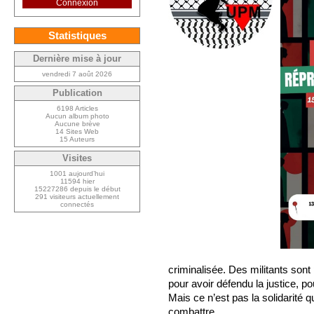
Connexion
Statistiques
Dernière mise à jour
vendredi 7 août 2026
Publication
6198 Articles
Aucun album photo
Aucune brève
14 Sites Web
15 Auteurs
Visites
1001 aujourd’hui
11594 hier
15227286 depuis le début
291 visiteurs actuellement
connectés
criminalisée. Des militants sont
pour avoir défendu la justice, po
Mais ce n’est pas la solidarité qu’i
combattre.