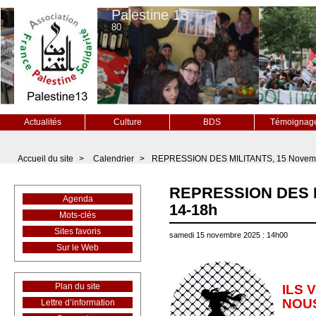
Palestine 13
80
Actualités
Culture
BDS
Témoignag
Accueil du site
>
Calendrier
>
REPRESSION DES MILITANTS, 15 Novem
REPRESSION DES M
Agenda
14-18h
Mots-clés
Sites favoris
samedi 15 novembre 2025 : 14h00
Sur le Web
Plan du site
ILS 
NOUS
Lettre d’information