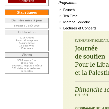
Connexion
Programme
Brunch
Statistiques
Tea Time
Dernière mise à jour
Marché Solidaire
dimanche 9 août 2026
Lectures et Concerts
Publication
6208 Articles
Aucun album photo
Aucune brève
14 Sites Web
15 Auteurs
Visites
3589 aujourd’hui
10841 hier
15251691 depuis le début
331 visiteurs actuellement
connectés