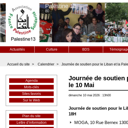
Palestine 13
80
Actualités
Culture
BDS
Témoignag
Accueil du site
>
Calendrier
>
Journée de soutien pour le Liban et la Pale
Journée de soutien p
Agenda
le 10 Mai
Mots-clés
Sites favoris
dimanche 10 mai 2026 : 13h00
Sur le Web
Journée de soutien pour le Lib
18H
Plan du site
MOGA, 10 Rue Bernex 13001
Lettre d’information