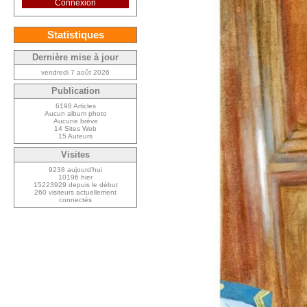
Connexion
Statistiques
Dernière mise à jour
vendredi 7 août 2026
Publication
6198 Articles
Aucun album photo
Aucune brève
14 Sites Web
15 Auteurs
Visites
9238 aujourd’hui
10196 hier
15223929 depuis le début
260 visiteurs actuellement
connectés