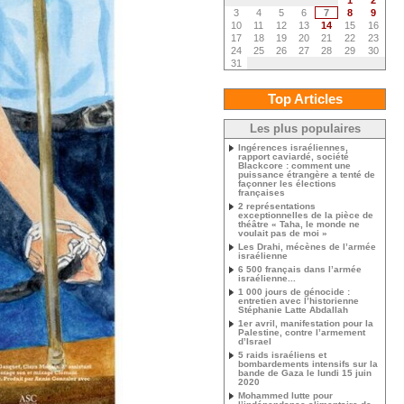
1
2
3
4
5
6
7
8
9
10
11
12
13
14
15
16
17
18
19
20
21
22
23
24
25
26
27
28
29
30
31
Top Articles
Les plus populaires
Ingérences israéliennes,
rapport caviardé, société
Blackcore : comment une
puissance étrangère a tenté de
façonner les élections
françaises
2 représentations
exceptionnelles de la pièce de
théâtre « Taha, le monde ne
voulait pas de moi »
Les Drahi, mécènes de l’armée
israélienne
6 500 français dans l’armée
israélienne...
1 000 jours de génocide :
entretien avec l’historienne
Stéphanie Latte Abdallah
1er avril, manifestation pour la
Palestine, contre l’armement
d’Israel
5 raids israéliens et
bombardements intensifs sur la
bande de Gaza le lundi 15 juin
2020
Mohammed lutte pour