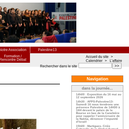
Notre Association
Palestine13
Formation /
Accueil du site
>
Rencontre Débat
Calendrier
>
L’affaire
>>
Rechercher dans le site
Navigation
dans la journée...
14h00 : Exposition du 16 mai au
12 septembre 2026
14h30 : AFPS-Palestine13-
Samedi 16 nous tiendrons une
présence Palestine de 14H30 à
16H devant le palais de la
Bourse en bas de la Canebière
pour rappeler l’anniversaire de
la Nakba, dénoncer l’impunité
d’Israël
15h00 : Martigues- Criée
Culturelle de la Global Sumud