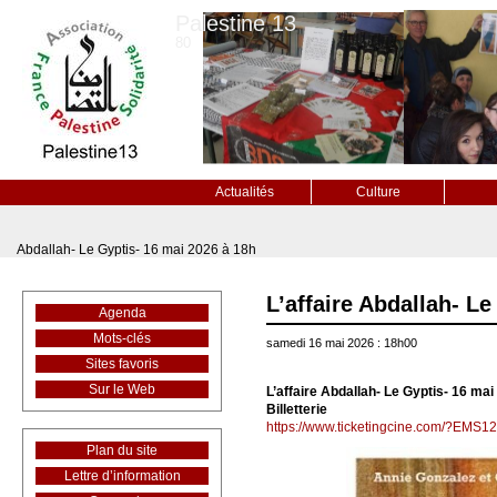
Palestine 13
80
Actualités
Culture
Abdallah- Le Gyptis- 16 mai 2026 à 18h
L’affaire Abdallah- L
Agenda
Mots-clés
samedi 16 mai 2026 : 18h00
Sites favoris
Sur le Web
L’affaire Abdallah- Le Gyptis- 16 ma
Billetterie
https://www.ticketingcine.com/?EM
Plan du site
Lettre d’information