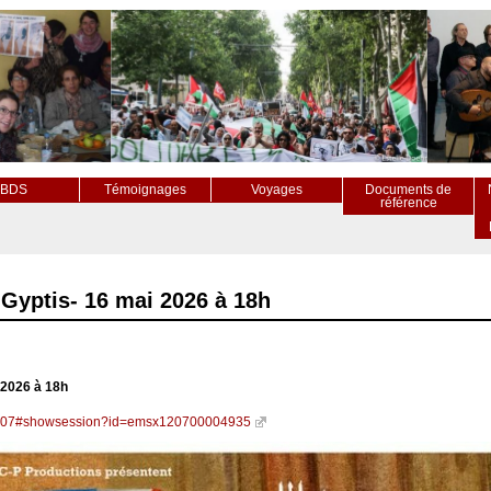
BDS
Témoignages
Voyages
Documents de
référence
e Gyptis- 16 mai 2026 à 18h
i 2026 à 18h
S1207#showsession?id=emsx120700004935