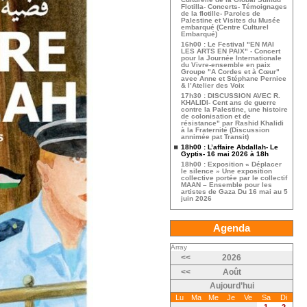
Flotilla- Concerts- Témoignages
de la flotille- Paroles de
Palestine et Visites du Musée
embarqué (Centre Culturel
Embarqué)
16h00 : Le Festival "EN MAI
LES ARTS EN PAIX" - Concert
pour la Journée Internationale
du Vivre-ensemble en paix
Groupe "A Cordes et à Cœur"
avec Anne et Stéphane Pernice
& l’Atelier des Voix
17h30 : DISCUSSION AVEC R.
KHALIDI- Cent ans de guerre
contre la Palestine, une histoire
de colonisation et de
résistance" par Rashid Khalidi
à la Fraternité (Discussion
annimée pat Transit)
18h00 : L’affaire Abdallah- Le
Gyptis- 16 mai 2026 à 18h
18h00 : Exposition « Déplacer
le silence » Une exposition
collective portée par le collectif
MAAN – Ensemble pour les
artistes de Gaza Du 16 mai au 5
juin 2026
Agenda
Array
<<
2026
<<
Août
Aujourd’hui
Lu
Ma
Me
Je
Ve
Sa
Di