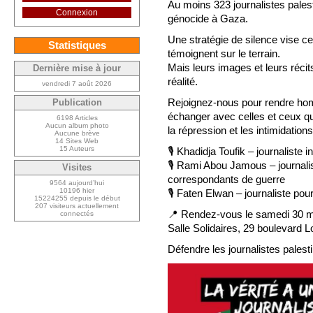
Au moins 323 journalistes pales
Connexion
génocide à Gaza.
Une stratégie de silence vise ce
Statistiques
témoignent sur le terrain.
Mais leurs images et leurs récits
Dernière mise à jour
réalité.
vendredi 7 août 2026
Rejoignez-nous pour rendre ho
Publication
échanger avec celles et ceux q
6198 Articles
Aucun album photo
la répression et les intimidations
Aucune brève
14 Sites Web
15 Auteurs
🎙 Khadidja Toufik – journaliste
🎙 Rami Abou Jamous – journali
Visites
correspondants de guerre
9564 aujourd’hui
10196 hier
🎙 Faten Elwan – journaliste po
15224255 depuis le début
207 visiteurs actuellement
📍 Rendez-vous le samedi 30 m
connectés
Salle Solidaires, 29 boulevard
Défendre les journalistes palesti