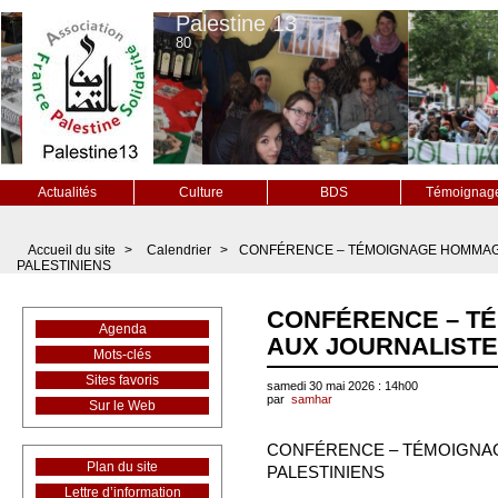
Palestine 13
80
Actualités
Culture
BDS
Témoignag
Accueil du site
>
Calendrier
>
CONFÉRENCE – TÉMOIGNAGE HOMMAG
PALESTINIENS
CONFÉRENCE – T
Agenda
AUX JOURNALISTE
Mots-clés
Sites favoris
samedi 30 mai 2026 : 14h00
par
samhar
Sur le Web
CONFÉRENCE – TÉMOIGNA
Plan du site
PALESTINIENS
Lettre d’information