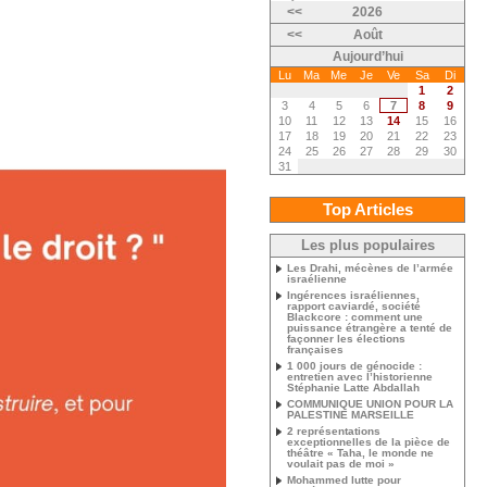
<<
2026
<<
Août
Aujourd’hui
Lu
Ma
Me
Je
Ve
Sa
Di
1
2
3
4
5
6
7
8
9
10
11
12
13
14
15
16
17
18
19
20
21
22
23
24
25
26
27
28
29
30
31
Top Articles
Les plus populaires
Les Drahi, mécènes de l’armée
israélienne
Ingérences israéliennes,
rapport caviardé, société
Blackcore : comment une
puissance étrangère a tenté de
façonner les élections
françaises
1 000 jours de génocide :
entretien avec l’historienne
Stéphanie Latte Abdallah
COMMUNIQUE UNION POUR LA
PALESTINE MARSEILLE
2 représentations
exceptionnelles de la pièce de
théâtre « Taha, le monde ne
voulait pas de moi »
Mohammed lutte pour