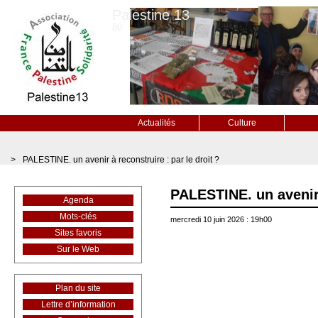
Palestine 13
80
Actualités
Culture
>
PALESTINE. un avenir à reconstruire : par le droit ?
PALESTINE. un avenir 
Agenda
Mots-clés
mercredi 10 juin 2026 : 19h00
Sites favoris
Sur le Web
Plan du site
Lettre d’information