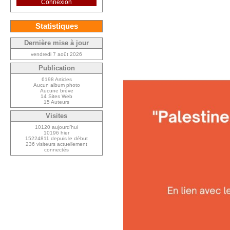
Connexion
Statistiques
Dernière mise à jour
vendredi 7 août 2026
Publication
6198 Articles
Aucun album photo
Aucune brève
14 Sites Web
15 Auteurs
Visites
10120 aujourd’hui
10196 hier
15224811 depuis le début
236 visiteurs actuellement
connectés