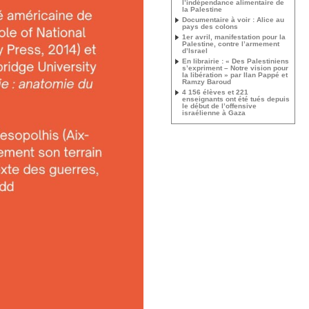
l’indépendance alimentaire de
la Palestine
Documentaire à voir : Alice au
pays des colons
1er avril, manifestation pour la
Palestine, contre l’armement
d’Israel
En librairie : « Des Palestiniens
s’expriment – Notre vision pour
la libération » par Ilan Pappé et
Ramzy Baroud
4 156 élèves et 221
enseignants ont été tués depuis
le début de l’offensive
israélienne à Gaza