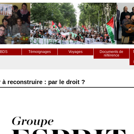
BDS
Témoignages
Voyages
Documents de
référence
à reconstruire : par le droit ?