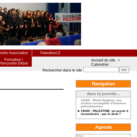
Notre Association
Palestine13
Formation /
Accueil du site
>
Rencontre Débat
Calendrier
>>
Rechercher dans le site
Navigation
dans la journée...
14h00 : Photo Kegham, une
archive incomplète d’histoires
palestiniennes
19h00 : PALESTINE. un avenir à
reconstruire : par le droit ?
Agenda
Array