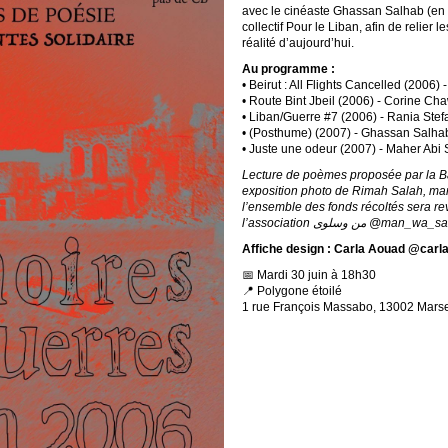
avec le cinéaste Ghassan Salhab (en vi
collectif Pour le Liban, afin de relier 
réalité d’aujourd’hui.
Au programme :
• Beirut : All Flights Cancelled (2006) 
• Route Bint Jbeil (2006) - Corine Cha
• Liban/Guerre #7 (2006) - Rania Stef
• (Posthume) (2007) - Ghassan Salha
• Juste une odeur (2007) - Maher Abi
Lecture de poèmes proposée par la 
exposition photo de Rimah Salah, mar
l’ensemble des fonds récoltés sera re
l’association من وسلوى @man_w
Affiche design : Carla Aouad @carl
📅 Mardi 30 juin à 18h30
📍 Polygone étoilé
1 rue François Massabo, 13002 Marse