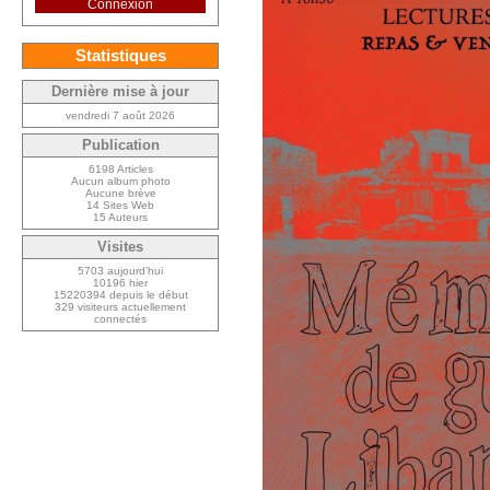
Connexion
Statistiques
Dernière mise à jour
vendredi 7 août 2026
Publication
6198 Articles
Aucun album photo
Aucune brève
14 Sites Web
15 Auteurs
Visites
5703 aujourd’hui
10196 hier
15220394 depuis le début
329 visiteurs actuellement
connectés