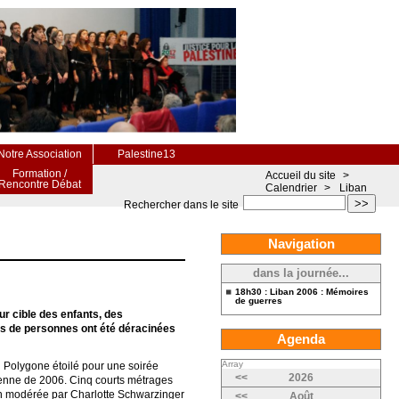
Notre Association
Palestine13
Formation /
Accueil du site
>
Rencontre Débat
Calendrier
>
Liban
>>
Rechercher dans le site
Navigation
dans la journée...
18h30 : Liban 2006 : Mémoires
de guerres
ur cible des enfants, des
ions de personnes ont été déracinées
Agenda
Array
u Polygone étoilé pour une soirée
<<
2026
ienne de 2006. Cinq courts métrages
ion modérée par Charlotte Schwarzinger
<<
Août