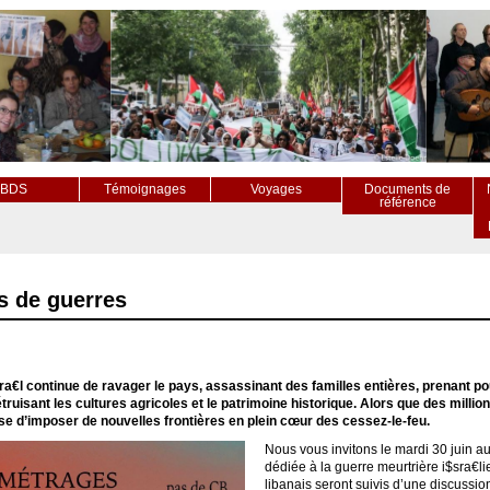
BDS
Témoignages
Voyages
Documents de
référence
s de guerres
$ra€l continue de ravager le pays, assassinant des familles entières, prenant po
étruisant les cultures agricoles et le patrimoine historique. Alors que des mill
esse d’imposer de nouvelles frontières en plein cœur des cessez-le-feu.
Nous vous invitons le mardi 30 juin a
dédiée à la guerre meurtrière i$sra€l
libanais seront suivis d’une discuss