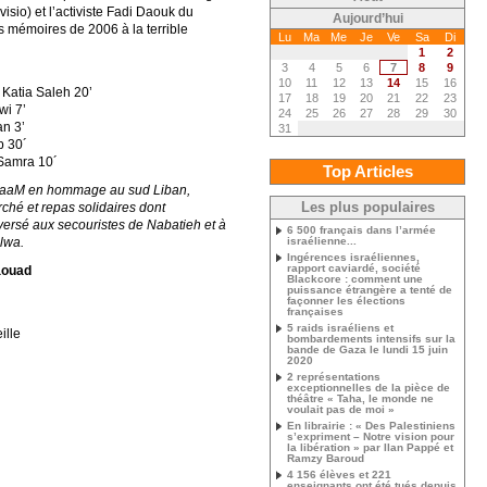
sio) et l’activiste Fadi Daouk du
Aujourd’hui
les mémoires de 2006 à la terrible
Lu
Ma
Me
Je
Ve
Sa
Di
1
2
3
4
5
6
7
8
9
10
11
12
13
14
15
16
- Katia Saleh 20’
17
18
19
20
21
22
23
wi 7’
24
25
26
27
28
29
30
an 3’
31
b 30´
 Samra 10´
Top Articles
BaaM en hommage au sud Liban,
ché et repas solidaires dont
Les plus populaires
versé aux secouristes de Nabatieh et à
6 500 français dans l’armée
a_salwa.
israélienne...
Ingérences israéliennes,
rapport caviardé, société
aouad
Blackcore : comment une
puissance étrangère a tenté de
façonner les élections
françaises
5 raids israéliens et
ille
bombardements intensifs sur la
bande de Gaza le lundi 15 juin
2020
2 représentations
exceptionnelles de la pièce de
théâtre « Taha, le monde ne
voulait pas de moi »
En librairie : « Des Palestiniens
s’expriment – Notre vision pour
la libération » par Ilan Pappé et
Ramzy Baroud
4 156 élèves et 221
enseignants ont été tués depuis