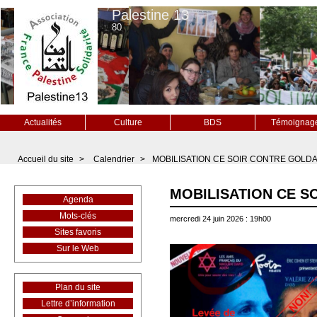
Palestine 13
80
Actualités
Culture
BDS
Témoignag
Accueil du site
>
Calendrier
>
MOBILISATION CE SOIR CONTRE GOLDA 
MOBILISATION CE SO
Agenda
Mots-clés
mercredi 24 juin 2026 : 19h00
Sites favoris
Sur le Web
Plan du site
Lettre d’information