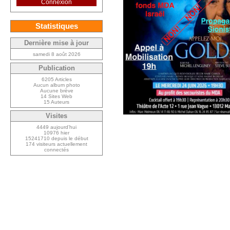
Connexion
Statistiques
Dernière mise à jour
samedi 8 août 2026
Publication
6205 Articles
Aucun album photo
Aucune brève
14 Sites Web
15 Auteurs
Visites
4449 aujourd’hui
10976 hier
15241710 depuis le début
174 visiteurs actuellement
connectés