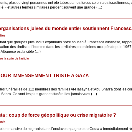
unis, plus de vingt personnes ont été tuées par les forces coloniales israéliennes,
tilé » et autres termes similaires perdent souvent une grande (…)
organisations juives du monde entier soutiennent Frances
lités
tant que groupes juifs, nous exprimons notre soutien à Francesca Albanese, rappo
tuation des droits de l’homme dans les territoires palestiniens occupés depuis 1967
Albanese est la cible (…)
ire la suite de l’article
JOUR IMMENSEMMENT TRISTE A GAZA
 les funérailles de 112 membres des familles Al-Hasayna et Abu Shari’a dont les co
l-Sabra. Ce sont les plus grandes funérailles jamais vues (…)
ta : coup de force géopolitique ou crise migratoire ?
lités
ruption massive de migrants dans l’enclave espagnole de Ceuta a immédiatement ré