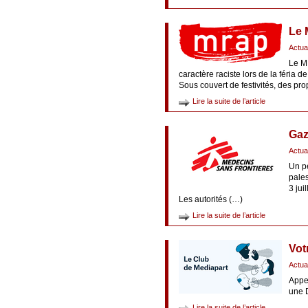
Le 
Actua
Le MR
caractère raciste lors de la féria d
Sous couvert de festivités, des pr
Lire la suite de l’article
Gaz
Actua
Un pe
pale
3 jui
Les autorités (…)
Lire la suite de l’article
Vot
Actua
Appel
une D
Lire la suite de l’article