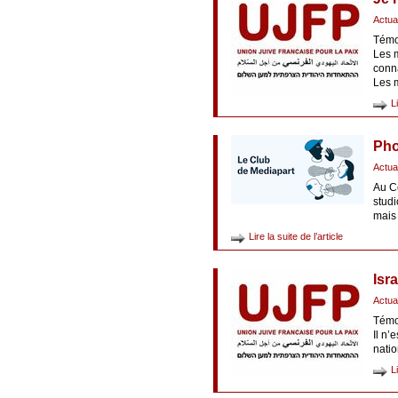
Actua
Témoi
Les m
conn
Les 
L
Pho
Actua
Au C
stud
mais 
Lire la suite de l’article
Isr
Actua
Témoi
Il n’
nati
L