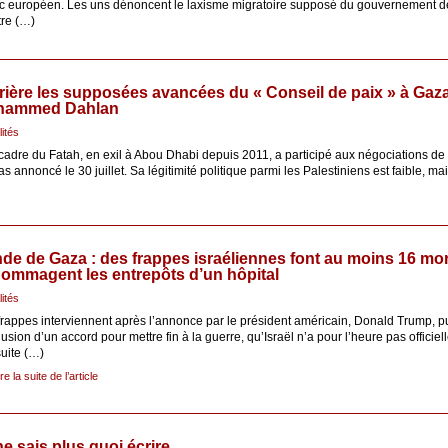
ic européen. Les uns dénoncent le laxisme migratoire supposé du gouvernement de 
tre (…)
rière les supposées avancées du « Conseil de paix » à Gaza
hammed Dahlan
lités
cadre du Fatah, en exil à Abou Dhabi depuis 2011, a participé aux négociations de
 annoncé le 30 juillet. Sa légitimité politique parmi les Palestiniens est faible, ma
de de Gaza : des frappes israéliennes font au moins 16 mor
ommagent les entrepôts d’un hôpital
lités
rappes interviennent après l’annonce par le président américain, Donald Trump, pu
usion d’un accord pour mettre fin à la guerre, qu’Israël n’a pour l’heure pas officie
suite (…)
ire la suite de l’article
e sais plus quoi écrire...