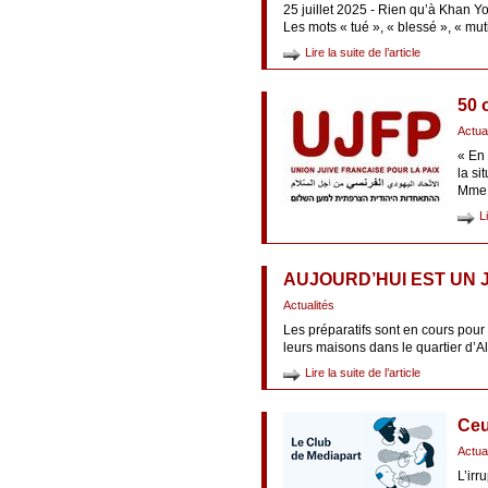
25 juillet 2025 - Rien qu’à Khan Yo
Les mots « tué », « blessé », « mu
Lire la suite de l’article
50 
Actua
« En 
la si
Mme 
L
AUJOURD’HUI EST UN 
Actualités
Les préparatifs sont en cours pour
leurs maisons dans le quartier d’A
Lire la suite de l’article
Ceu
Actua
L’ir