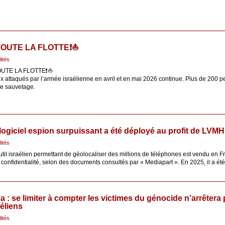
️TOUTE LA FLOTTE❗️⛵️
lités
TOUTE LA FLOTTE❗️⛵️
x attaqués par l’armée israélienne en avril et en mai 2026 continue. Plus de 200 p
ce sauvetage.
logiciel espion surpuissant a été déployé au profit de LVMH
lités
til israélien permettant de géolocaliser des millions de téléphones est vendu en 
 confidentialité, selon des documents consultés par « Mediapart ». En 2025, il a été
a : se limiter à compter les victimes du génocide n’arrêtera 
aéliens
lités