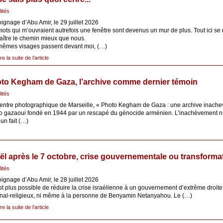
lités
gnage d’Abu Amir, le 29 juillet 2026
ots qui m’ouvraient autrefois une fenêtre sont devenus un mur de plus. Tout ici se
aître le chemin mieux que nous.
mêmes visages passent devant moi, (…)
ire la suite de l’article
to Kegham de Gaza, l’archive comme dernier témoin
lités
entre photographique de Marseille, « Photo Kegham de Gaza : une archive inachev
io gazaoui fondé en 1944 par un rescapé du génocide arménien. L’inachèvement n’y
un fait (…)
aël après le 7 octobre, crise gouvernementale ou transformat
lités
gnage d’Abu Amir, le 28 juillet 2026
est plus possible de réduire la crise israélienne à un gouvernement d’extrême droite
onal-religieux, ni même à la personne de Benyamin Netanyahou. Le (…)
ire la suite de l’article