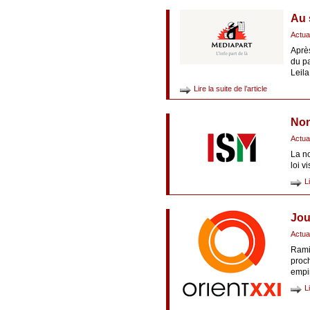
Au 
Actua
Après
du pa
Leil
Lire la suite de l’article
Non,
Actua
La no
loi v
L
Jou
Actua
Rami 
proch
empi
L