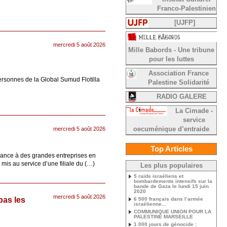
Franco-Palestinien
[UJFP]
mercredi 5 août 2026
Mille Babords - Une tribune
pour les luttes
Association France
ersonnes de la Global Sumud Flotilla
Palestine Solidarité
RADIO GALERE
La Cimade -
service
mercredi 5 août 2026
oecuménique d’entraide
Top Articles
France à des grandes entreprises en
 mis au service d’une filiale du (…)
Les plus populaires
5 raids israéliens et
bombardements intensifs sur la
bande de Gaza le lundi 15 juin
2020
mercredi 5 août 2026
pas les
6 500 français dans l’armée
israélienne...
COMMUNIQUE UNION POUR LA
PALESTINE MARSEILLE
1 000 jours de génocide :