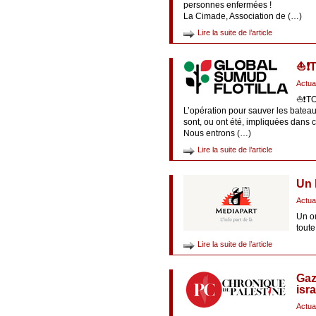
personnes enfermées !
La Cimade, Association de (…)
Lire la suite de l’article
⛵️❗
Actua
⛵️❗️
L’opération pour sauver les bateau
sont, ou ont été, impliquées dans 
Nous entrons (…)
Lire la suite de l’article
Un 
Actua
Un ou
toute
Lire la suite de l’article
Gaz
isr
Actua