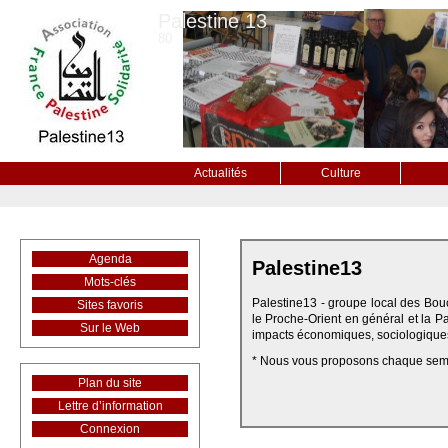
Palestine 13
80
Actualités
Culture
Agenda
Palestine13
Mots-clés
Palestine13 - groupe local des Bou
Sites favoris
le Proche-Orient en général et la Pa
Sur le Web
impacts économiques, sociologique
* Nous vous proposons chaque sem
Plan du site
Lettre d’information
Connexion