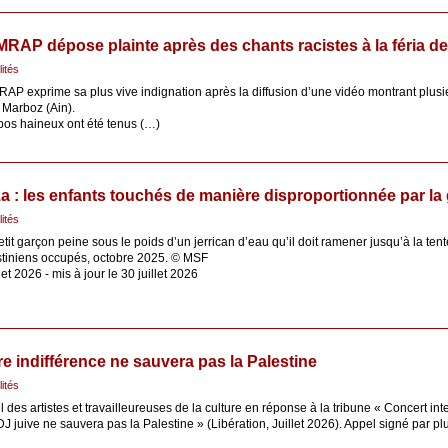
MRAP dépose plainte après des chants racistes à la féria d
lités
AP exprime sa plus vive indignation après la diffusion d’une vidéo montrant plusi
e Marboz (Ain).
opos haineux ont été tenus (…)
a : les enfants touchés de manière disproportionnée par la
lités
tit garçon peine sous le poids d’un jerrican d’eau qu’il doit ramener jusqu’à la tente
stiniens occupés, octobre 2025. © MSF
llet 2026 - mis à jour le 30 juillet 2026
re indifférence ne sauvera pas la Palestine
lités
 des artistes et travailleureuses de la culture en réponse à la tribune « Concert i
J juive ne sauvera pas la Palestine » (Libération, Juillet 2026). Appel signé par pl