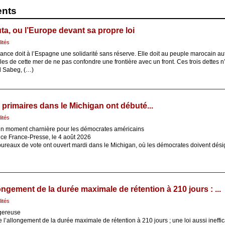
ents
ta, ou l’Europe devant sa propre loi
lités
ance doit à l’Espagne une solidarité sans réserve. Elle doit au peuple marocain aut
es de cette mer de ne pas confondre une frontière avec un front. Ces trois dettes n
d Sabeg, (…)
 primaires dans le Michigan ont débuté...
lités
à un moment charnière pour les démocrates américains
ce France-Presse, le 4 août 2026
ureaux de vote ont ouvert mardi dans le Michigan, où les démocrates doivent désig
ongement de la durée maximale de rétention à 210 jours : ...
lités
ngereuse
e l’allongement de la durée maximale de rétention à 210 jours ; une loi aussi inef