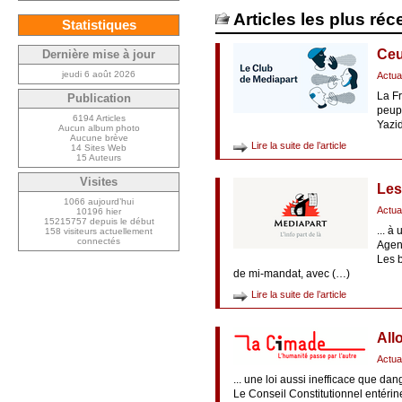
Articles les plus réc
Statistiques
Ceu
Dernière mise à jour
jeudi 6 août 2026
Actua
La Fr
Publication
peupl
6194 Articles
Yazi
Aucun album photo
Aucune brève
Lire la suite de l’article
14 Sites Web
15 Auteurs
Visites
Les
1066 aujourd’hui
Actua
10196 hier
15215757 depuis le début
... 
158 visiteurs actuellement
connectés
Agen
Les b
de mi-mandat, avec (…)
Lire la suite de l’article
All
Actua
... une loi aussi inefficace que da
Le Conseil Constitutionnel entérin