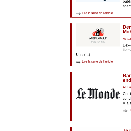
publ
spec
Lire la suite de l’article
Der
Mo
Actua
L’ex-
Hamas
Unis (…)
Lire la suite de l’article
Ban
end
Actua
Ces f
concl
A la 
L
Je n