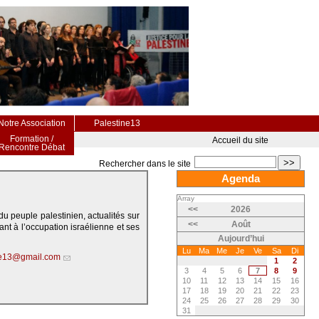
Notre Association
Palestine13
Formation /
Accueil du site
Rencontre Débat
>>
Rechercher dans le site
Agenda
Array
<<
2026
du peuple palestinien, actualités sur
<<
Août
ant à l’occupation israélienne et ses
Aujourd’hui
Lu
Ma
Me
Je
Ve
Sa
Di
ne13@gmail.com
1
2
3
4
5
6
7
8
9
10
11
12
13
14
15
16
17
18
19
20
21
22
23
24
25
26
27
28
29
30
31