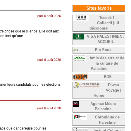
Sites favoris
jeudi 6 août 2026
Tsedek ! –
Collectif juif
décolonial
re chose que le silence. Elle doit aux
’en font qu’une.
VISA PALESTINIEN /
ACCUEIL
Fip Souk
Amis des arts et de
jeudi 6 août 2026
la culture de
Palestine
BDS
ner leurs candidats pour les élections
Diwan
Voyage |
Home
Agence Média
jeudi 6 août 2026
Palestine
Chronique de
Palestine
ficace que dangereuse pour les
Institut Culturel