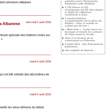
entretien avec l’historienne
 dans plusieurs attaques
Stéphanie Latte Abdallah
4 156 élèves et 221
enseignants ont été tués depuis
le début de l’offensive
israélienne à Gaza
2 représentations
exceptionnelles de la pièce de
mercredi 5 août 2026
ca Albanese
théâtre « Taha, le monde ne
voulait pas de moi »
« Mort lente » : Israël ouvre les
barrages et inonde les cultures
de Gaza avant la récolte
rteuse spéciale des Nations Unies sur
Face à la menace de la
. »
colonisation en Palestine
3 juillet 2021 - Des Palestiniens
protestent...
Une enquête de Haaretz ...
mardi 4 août 2026
rps ont été extraits des décombres de
mardi 4 août 2026
veillé les vieux démons du débat