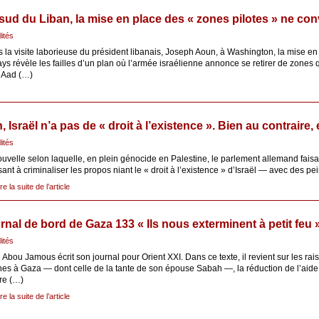
sud du Liban, la mise en place des « zones pilotes » ne co
lités
 la visite laborieuse du président libanais, Joseph Aoun, à Washington, la mise en
ys révèle les failles d’un plan où l’armée israélienne annonce se retirer de zones 
a Aad (…)
 Israël n’a pas de « droit à l’existence ». Bien au contraire, e
lités
uvelle selon laquelle, en plein génocide en Palestine, le parlement allemand faisa
isant à criminaliser les propos niant le « droit à l’existence » d’Israël — avec des p
ire la suite de l’article
rnal de bord de Gaza 133 « Ils nous exterminent à petit feu 
lités
Abou Jamous écrit son journal pour Orient XXI. Dans ce texte, il revient sur les rai
es à Gaza — dont celle de la tante de son épouse Sabah —, la réduction de l’aide 
re (…)
ire la suite de l’article