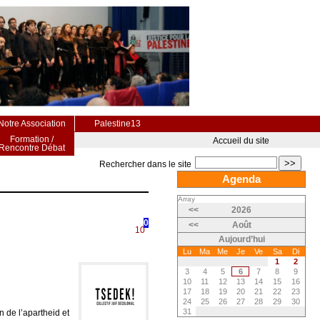
Notre Association
Palestine13
Formation /
Accueil du site
Rencontre Débat
>>
Rechercher dans le site
Agenda
Array
<<
2026
0
<<
Août
10
Aujourd’hui
Lu
Ma
Me
Je
Ve
Sa
Di
1
2
3
4
5
6
7
8
9
10
11
12
13
14
15
16
17
18
19
20
21
22
23
24
25
26
27
28
29
30
31
n de l’apartheid et