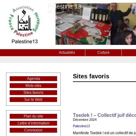
Palestine 13
80
Actualités
Culture
Sites favoris
Agenda
Mots-clés
Sites favoris
Sur le Web
Tsedek ! – Collectif juif déc
Plan du site
Décembre 2024
Lettre d’information
Palestine13
Connexion
Manifeste Tsedek ! est un collectif de j