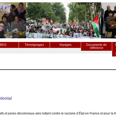
BDS
Témoignages
Voyages
Documents de
référence
olonial
uifs et juives décoloniaux·ales luttant contre le racisme d’État en France et pour la fi