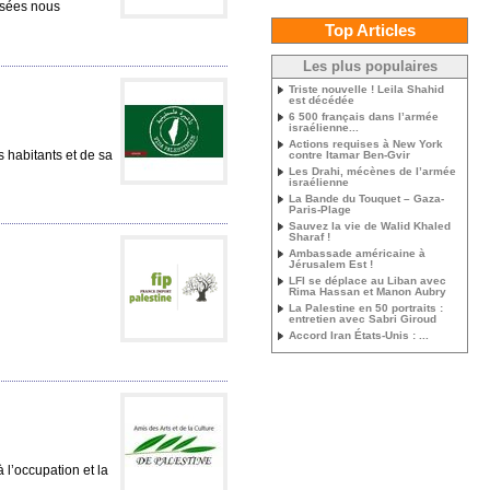
nsées nous
Top Articles
Les plus populaires
Triste nouvelle ! Leila Shahid
est décédée
6 500 français dans l’armée
israélienne...
Actions requises à New York
s habitants et de sa
contre Itamar Ben-Gvir
Les Drahi, mécènes de l’armée
israélienne
La Bande du Touquet – Gaza-
Paris-Plage
Sauvez la vie de Walid Khaled
Sharaf !
Ambassade américaine à
Jérusalem Est !
LFI se déplace au Liban avec
Rima Hassan et Manon Aubry
La Palestine en 50 portraits :
entretien avec Sabri Giroud
Accord Iran États-Unis : ...
à l’occupation et la