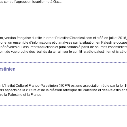
es contre l’agression israélienne à Gaza.
, version française du site internet PalestineChronical.com et créé en juillet 2016,
hone, un ensemble d’informations et d’analyses sur la situation en Palestine occupé
névoles qui assurent traductions et publications à partir de sources essentielle
oint de vue proche des réalités du terrain sur le conflit israélo-palestinien et israé
estinien
n L’Institut Culturel Franco-Palestinien (l'ICFP) est une association régie par la loi
s aspects de la culture et de la création artistique de Palestine et des Palestiniens
re la Palestine et la France