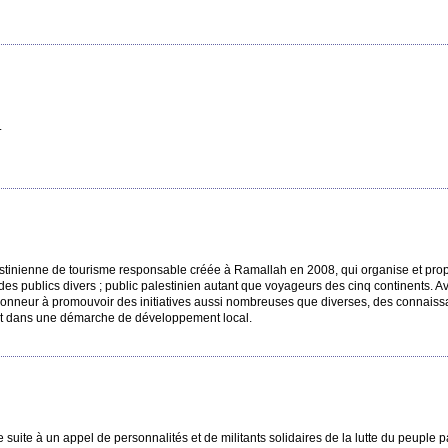
.
stinienne de tourisme responsable créée à Ramallah en 2008, qui organise et pro
 des publics divers ; public palestinien autant que voyageurs des cinq continents.
honneur à promouvoir des initiatives aussi nombreuses que diverses, des connaiss
vant dans une démarche de développement local.
suite à un appel de personnalités et de militants solidaires de la lutte du peuple p