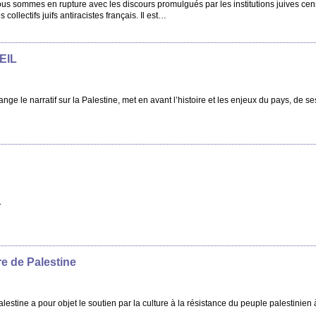
Nous sommes en rupture avec les discours promulgués par les institutions juives ce
collectifs juifs antiracistes français. Il est…
EIL
nge le narratif sur la Palestine, met en avant l’histoire et les enjeux du pays, de se
.
re de Palestine
alestine a pour objet le soutien par la culture à la résistance du peuple palestinien 