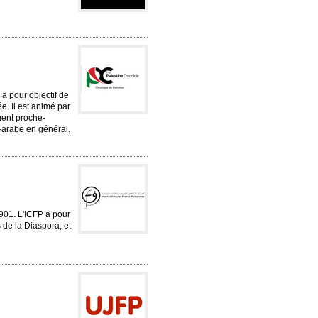
 a pour objectif de
e. Il est animé par
ment proche-
lo-arabe en général.
 1901. L'ICFP a pour
 de la Diaspora, et