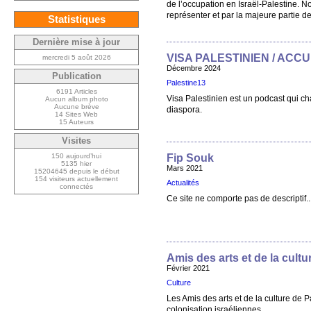
de l’occupation en Israël-Palestine. 
représenter et par la majeure partie des 
Statistiques
Dernière mise à jour
VISA PALESTINIEN / ACCU
mercredi 5 août 2026
Décembre 2024
Publication
Palestine13
6191 Articles
Visa Palestinien est un podcast qui cha
Aucun album photo
Aucune brève
diaspora.
14 Sites Web
15 Auteurs
Visites
150 aujourd’hui
Fip Souk
5135 hier
Mars 2021
15204645 depuis le début
154 visiteurs actuellement
Actualités
connectés
Ce site ne comporte pas de descriptif..
Amis des arts et de la cultu
Février 2021
Culture
Les Amis des arts et de la culture de P
colonisation israéliennes.