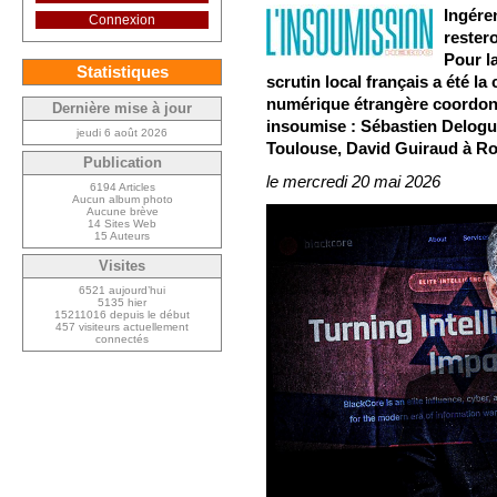
Ingére
Connexion
rester
Pour la
Statistiques
scrutin local français a été la
numérique étrangère coordonn
Dernière mise à jour
insoumise : Sébastien Delogu 
jeudi 6 août 2026
Toulouse, David Guiraud à Ro
Publication
le mercredi 20 mai 2026
6194 Articles
Aucun album photo
Aucune brève
14 Sites Web
15 Auteurs
Visites
6521 aujourd’hui
5135 hier
15211016 depuis le début
457 visiteurs actuellement
connectés