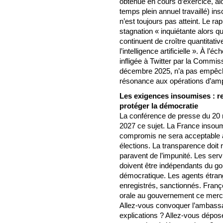
obtenue en cours d’exercice, alo
temps plein annuel travaillé) ins
n’est toujours pas atteint. Le ra
stagnation « inquiétante alors q
continuent de croître quantitati
l’intelligence artificielle ». À 
infligée à Twitter par la Commis
décembre 2025, n’a pas empêché
résonance aux opérations d’ampli
Les exigences insoumises : re
protéger la démocratie
La conférence de presse du 20 m
2027 ce sujet. La France insoum
compromis ne sera acceptable av
élections. La transparence doit 
paravent de l’impunité. Les ser
doivent être indépendants du g
démocratique. Les agents étran
enregistrés, sanctionnés. Franço
orale au gouvernement ce mercr
Allez-vous convoquer l’ambass
explications ? Allez-vous dépose