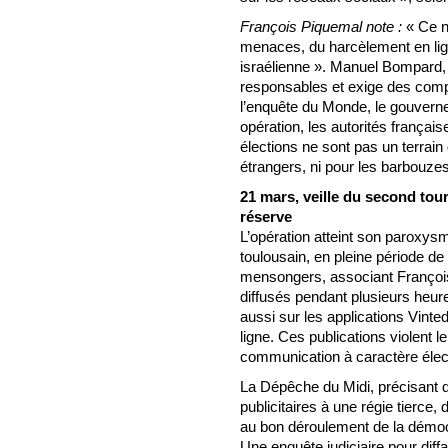
François Piquemal note :
« Ce n
menaces, du harcèlement en ligne
israélienne ». Manuel Bompard, c
responsables et exige des comp
l’enquête du Monde, le gouverneme
opération, les autorités frança
élections ne sont pas un terrai
étrangers, ni pour les barbouzes
21 mars, veille du second tour 
réserve
L’opération atteint son paroxys
toulousain, en pleine période de
mensongers, associant François
diffusés pendant plusieurs heur
aussi sur les applications Vinte
ligne. Ces publications violent le
communication à caractère électo
La Dépêche du Midi, précisant q
publicitaires à une régie tierce,
au bon déroulement de la démocr
Une enquête judiciaire pour dif