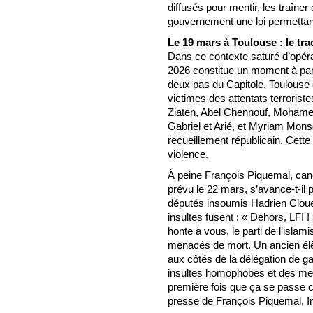
diffusés pour mentir, les traîn
gouvernement une loi permettan
Le 19 mars à Toulouse : le t
Dans ce contexte saturé d’opér
2026 constitue un moment à part
deux pas du Capitole, Toulou
victimes des attentats terrorist
Ziaten, Abel Chennouf, Mohamed
Gabriel et Arié, et Myriam Mo
recueillement républicain. Cett
violence.
À peine François Piquemal, can
prévu le 22 mars, s’avance-t-il
députés insoumis Hadrien Cloue
insultes fusent : « Dehors, LFI ! »
honte à vous, le parti de l’islam
menacés de mort. Un ancien élè
aux côtés de la délégation de g
insultes homophobes et des mena
première fois que ça se passe 
presse de François Piquemal, In