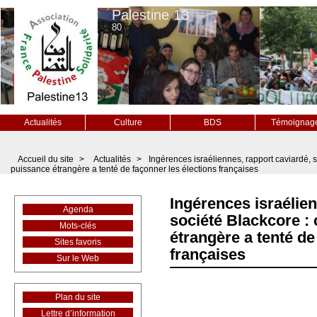
Palestine 13
80
Actualités
Culture
BDS
Témoignag
Accueil du site
>
Actualités
>
Ingérences israéliennes, rapport caviardé,
puissance étrangère a tenté de façonner les élections françaises
Ingérences israélien
Agenda
société Blackcore 
Mots-clés
étrangère a tenté de
Sites favoris
françaises
Sur le Web
Plan du site
Lettre d’information