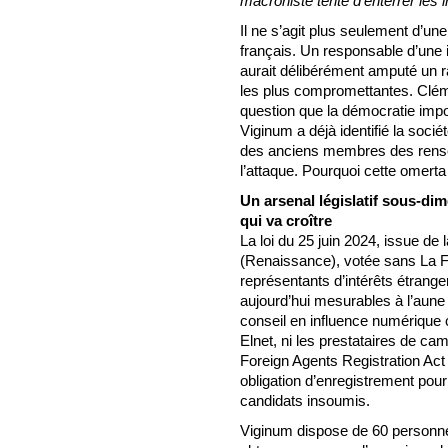
macroniste tente d’enterrer les 
Il ne s’agit plus seulement d’un
français. Un responsable d’une 
aurait délibérément amputé un ra
les plus compromettantes. Clém
question que la démocratie impo
Viginum a déjà identifié la soc
des anciens membres des rense
l’attaque. Pourquoi cette omerta 
Un arsenal législatif sous-d
qui va croître
La loi du 25 juin 2024, issue de
(Renaissance), votée sans La F
représentants d’intérêts étrang
aujourd’hui mesurables à l’aune d
conseil en influence numérique 
Elnet, ni les prestataires de c
Foreign Agents Registration Act
obligation d’enregistrement pour
candidats insoumis.
Viginum dispose de 60 personnel