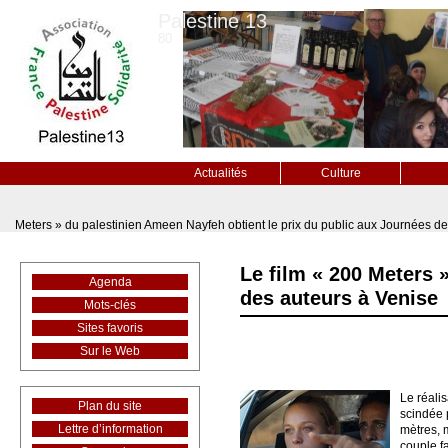
Palestine 13
80
Actualités
Culture
Meters » du palestinien Ameen Nayfeh obtient le prix du public aux Journées d
Le film « 200 Meters 
Agenda
des auteurs à Venise
Mots-clés
Sites favoris
Sur le Web
Le réali
Plan du site
scindée 
Lettre d’information
mètres, 
couple f