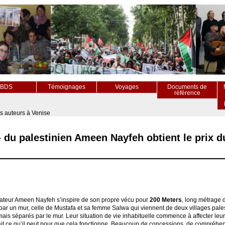
BDS
Témoignages
Voyages
Documents de
référence
es auteurs à Venise
» du palestinien Ameen Nayfeh obtient le prix 
sateur Ameen Nayfeh s’inspire de son propre vécu pour
200 Meters
, long métrage d
par un mur, celle de Mustafa et sa femme Salwa qui viennent de deux villages pale
mais séparés par le mur. Leur situation de vie inhabituelle commence à affecter leur
ait ce qu’il peut pour que cela fonctionne. Beaucoup de concessions, de compréhen