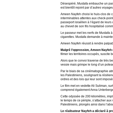
Désespéré, Mustafa embauche un passe
est bientôt rejoint par d’autres voyage
Ameen Nayfeh choisi le huis-clos de ce
interminables attentes aux check-points
passeport israélien à l’égard de leurs 
au chevet de son fils hospitalisé com
Le passeur met les nerfs de Mustafa à
cigarettes. Mustafa demande à maintes 
Ameen Nayfeh réussit à rendre palpable
Malgré l’oppression, Ameen Nayfeh 
filmer les territoires occupés, susci
Alors que le convoi traverse de très 
vessie mais grimpe le long d’un poteau
Par le biais de sa cinématographie at
les Palestiniens, soulignant la résil
ordres et des lois qui leur sont imposés
Le film met en vedette Ali Suliman, s
comprend également Anna Unterberger
Cette odyssée de 200 kilomètres, impl
le temps de ce périple, s’attacher aux
Palestiniens, plongés ainsi dans l’absu
Le réalisateur Nayfeh a déclaré à pro