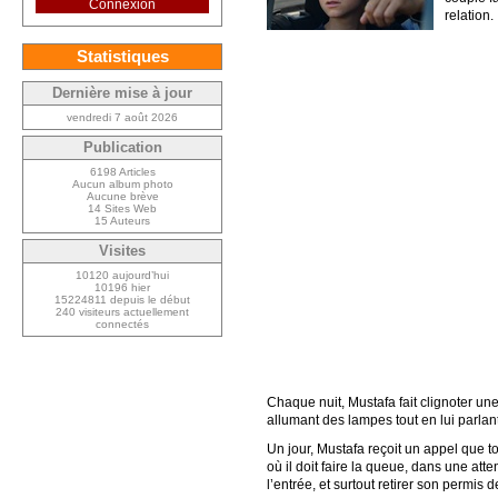
Connexion
relation.
Statistiques
Dernière mise à jour
vendredi 7 août 2026
Publication
6198 Articles
Aucun album photo
Aucune brève
14 Sites Web
15 Auteurs
Visites
10120 aujourd’hui
10196 hier
15224811 depuis le début
240 visiteurs actuellement
connectés
Chaque nuit, Mustafa fait clignoter une
allumant des lampes tout en lui parlan
Un jour, Mustafa reçoit un appel que tou
où il doit faire la queue, dans une att
l’entrée, et surtout retirer son permis de