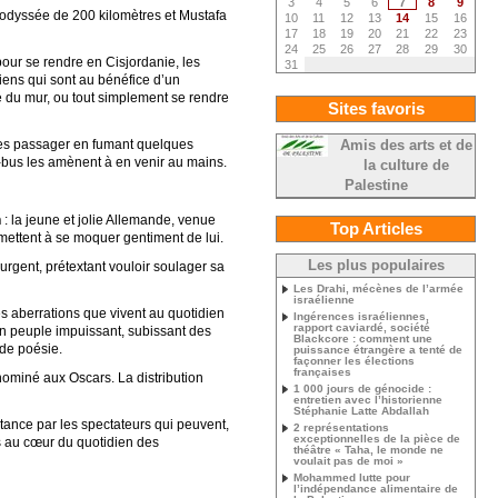
3
4
5
6
7
8
9
odyssée de 200 kilomètres et Mustafa
10
11
12
13
14
15
16
17
18
19
20
21
22
23
24
25
26
27
28
29
30
pour se rendre en Cisjordanie, les
31
niens qui sont au bénéfice d’un
té du mur, ou tout simplement se rendre
Sites favoris
ines passager en fumant quelques
Amis des arts et de
ni-bus les amènent à en venir au mains.
la culture de
Palestine
n
: la jeune et jolie Allemande, venue
Top Articles
mettent à se moquer gentiment de lui.
Les plus populaires
rgent, prétextant vouloir soulager sa
Les Drahi, mécènes de l’armée
israélienne
s aberrations que vivent au quotidien
Ingérences israéliennes,
rapport caviardé, société
un peuple impuissant, subissant des
Blackcore : comment une
 de poésie.
puissance étrangère a tenté de
façonner les élections
françaises
nominé aux Oscars. La distribution
1 000 jours de génocide :
entretien avec l’historienne
Stéphanie Latte Abdallah
tance par les spectateurs qui peuvent,
2 représentations
exceptionnelles de la pièce de
rs au cœur du quotidien des
théâtre « Taha, le monde ne
voulait pas de moi »
Mohammed lutte pour
l’indépendance alimentaire de