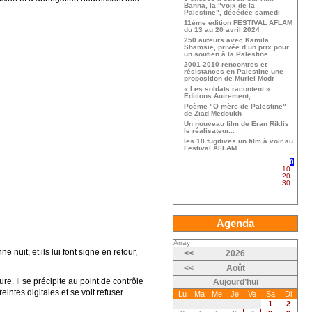
Banna, la "voix de la
Palestine", décédée samedi
11ème édition FESTIVAL AFLAM
du 13 au 20 avril 2024
250 auteurs avec Kamila
Shamsie, privée d’un prix pour
un soutien à la Palestine
2001-2010 rencontres et
résistances en Palestine une
proposition de Muriel Modr
« Les soldats racontent »
Editions Autrement,...
Poème "O mère de Palestine"
de Ziad Medoukh
Un nouveau film de Eran Riklis
le réalisateur...
les 18 fugitives un film à voir au
Festival AFLAM
0
10
20
30
...
Agenda
Array
nuit, et ils lui font signe en retour,
<<
2026
<<
Août
re. Il se précipite au point de contrôle
Aujourd’hui
intes digitales et se voit refuser
Lu
Ma
Me
Je
Ve
Sa
Di
1
2