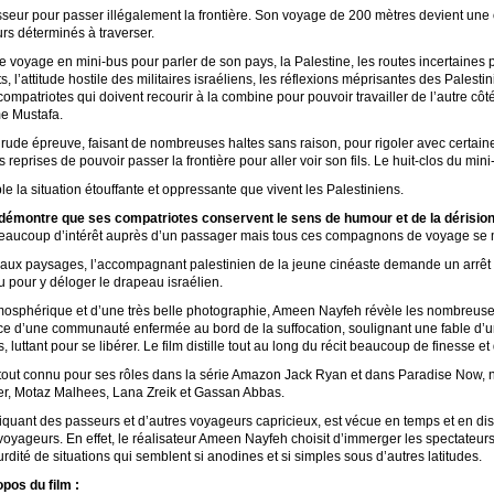
ur pour passer illégalement la frontière. Son voyage de 200 mètres devient une 
urs déterminés à traverser.
 voyage en mini-bus pour parler de son pays, la Palestine, les routes incertaines 
, l’attitude hostile des militaires israéliens, les réflexions méprisantes des Palesti
compatriotes qui doivent recourir à la combine pour pouvoir travailler de l’autre cô
me Mustafa.
 rude épreuve, faisant de nombreuses haltes sans raison, pour rigoler avec certa
reprises de pouvoir passer la frontière pour aller voir son fils. Le huit-clos du mi
 la situation étouffante et oppressante que vivent les Palestiniens.
démontre que ses compatriotes conservent le sens de humour et de la dérisio
te beaucoup d’intérêt auprès d’un passager mais tous ces compagnons de voyage se 
beaux paysages, l’accompagnant palestinien de la jeune cinéaste demande un arrêt u
 pour y déloger le drapeau israélien.
mosphérique et d’une très belle photographie, Ameen Nayfeh révèle les nombreuse
ience d’une communauté enfermée au bord de la suffocation, soulignant une fable d’
, luttant pour se libérer. Le film distille tout au long du récit beaucoup de finesse et
urtout connu pour ses rôles dans la série Amazon Jack Ryan et dans Paradise Now, 
, Motaz Malhees, Lana Zreik et Gassan Abbas.
iquant des passeurs et d’autres voyageurs capricieux, est vécue en temps et en dis
 voyageurs. En effet, le réalisateur Ameen Nayfeh choisit d’immerger les spectateu
rdité de situations qui semblent si anodines et si simples sous d’autres latitudes.
pos du film :