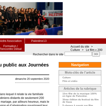
Notre Association
Palestine13
Formation /
Accueil du site
>
Rencontre Débat
Culture
>
Le film « 200
>>
Rechercher dans le site
du public aux Journées
Navigation
Mots-clés de l’article
Culture
dimanche 20 septembre 2020
Film et vidéo
Articles de la rubrique
1ère fête de la musique 100%
ans lequel il relate la vie familiale
en ligne de Palestine.
stiniens distants de seulement 200
3ème édition du festival du film
 mariage, par ailleurs heureux, mais le
de Gaza
sion et d’abnégation nourrissent leur
5 choses à savoir sur Rim