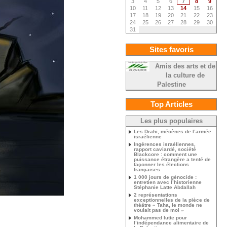
3
4
5
6
7
8
9
10
11
12
13
14
15
16
17
18
19
20
21
22
23
24
25
26
27
28
29
30
31
Sites favoris
Amis des arts et de
la culture de
Palestine
Top Articles
Les plus populaires
Les Drahi, mécènes de l’armée
israélienne
Ingérences israéliennes,
rapport caviardé, société
Blackcore : comment une
puissance étrangère a tenté de
façonner les élections
françaises
1 000 jours de génocide :
entretien avec l’historienne
Stéphanie Latte Abdallah
2 représentations
exceptionnelles de la pièce de
théâtre « Taha, le monde ne
voulait pas de moi »
Mohammed lutte pour
l’indépendance alimentaire de