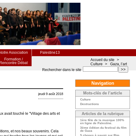
Notre Association
Palestine13
Formation /
Accueil du site
>
Rencontre Débat
Culture
>
Gaza, l’art
>>
Rechercher dans le site
Navigation
Mots-clés de l’article
jeudi 9 août 2018
Culture
Destructions
x avait touché le "Village des arts et
Articles de la rubrique
1ère fête de la musique 100%
en ligne de Palestine.
3ème édition du festival du film
bitions, et nos beaux souvenirs. Cela
de Gaza
5 choses à savoir sur Rim