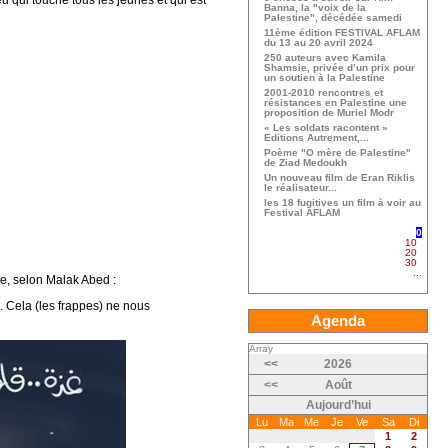
eu qui touche tous les jeunes et qui est
Banna, la "voix de la
Palestine", décédée samedi
11ème édition FESTIVAL AFLAM
du 13 au 20 avril 2024
250 auteurs avec Kamila
Shamsie, privée d’un prix pour
un soutien à la Palestine
2001-2010 rencontres et
résistances en Palestine une
proposition de Muriel Modr
« Les soldats racontent »
Editions Autrement,...
Poème "O mère de Palestine"
de Ziad Medoukh
Un nouveau film de Eran Riklis
le réalisateur...
les 18 fugitives un film à voir au
Festival AFLAM
0
10
20
30
...
ce, selon Malak Abed :
t’. Cela (les frappes) ne nous
Agenda
Array
<<
2026
<<
Août
Aujourd’hui
Lu
Ma
Me
Je
Ve
Sa
Di
1
2