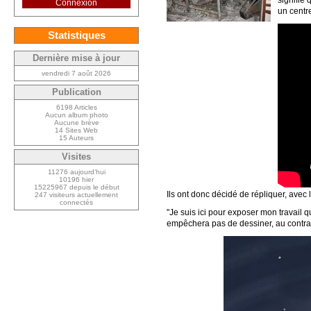
signifie 
Connexion
un centre
Statistiques
Dernière mise à jour
vendredi 7 août 2026
Publication
6198 Articles
Aucun album photo
Aucune brève
14 Sites Web
15 Auteurs
Visites
11276 aujourd’hui
10196 hier
15225967 depuis le début
Ils ont donc décidé de répliquer, ave
247 visiteurs actuellement
connectés
"Je suis ici pour exposer mon travail qu
empêchera pas de dessiner, au contrai