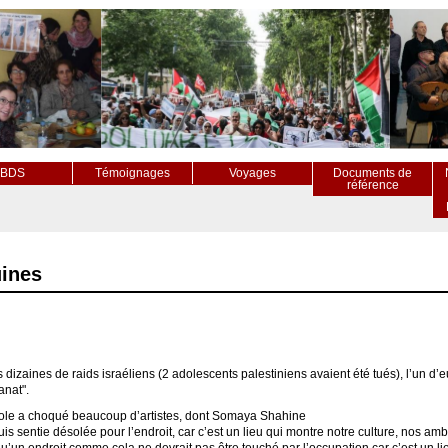
BDS
Témoignages
Voyages
Documents de
référence
uines
 dizaines de raids israéliens (2 adolescents palestiniens avaient été tués), l’un d’eu
sanat".
le a choqué beaucoup d’artistes, dont Somaya Shahine
is sentie désolée pour l’endroit, car c’est un lieu qui montre notre culture, nos am