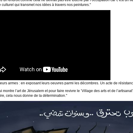
qu’un endroit comme cela ne devrait pas être touché par l’occupation car c’est un li
 culturel qui transmet nos idées à travers nos peintures."
c leurs armes : en exposant leurs oeuvres parmi les décombres. Un acte de résistan
i montre l’art de Jérusalem et pour faire revivre le ’Village des arts et de l’artisana
re, cela nous donne de la détermination."