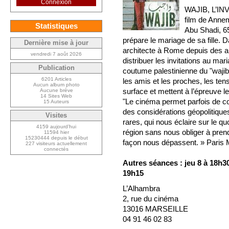
Connexion
WAJIB, L’I
film de Annem
Statistiques
Abu Shadi, 65
prépare le mariage de sa fille. Da
Dernière mise à jour
architecte à Rome depuis des an
vendredi 7 août 2026
distribuer les invitations au ma
Publication
coutume palestinienne du "wajib"
6201 Articles
les amis et les proches, les tens
Aucun album photo
surface et mettent à l’épreuve le
Aucune brève
14 Sites Web
"Le cinéma permet parfois de c
15 Auteurs
des considérations géopolitiques
Visites
rares, qui nous éclaire sur le qu
4159 aujourd’hui
région sans nous obliger à prend
11594 hier
15230444 depuis le début
façon nous dépassent. » Paris
227 visiteurs actuellement
connectés
Autres séances : jeu 8 à 18h30
19h15
L’Alhambra
2, rue du cinéma
13016 MARSEILLE
04 91 46 02 83