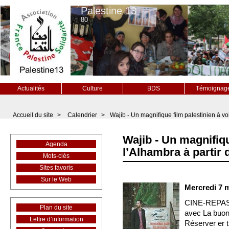
Palestine 13
80
Actualités
Culture
BDS
Témoignag
Accueil du site
>
Calendrier
>
Wajib - Un magnifique film palestinien à vo
Wajib - Un magnifiqu
Agenda
l’Alhambra à partir
Mots-clés
Sites favoris
Sur le Web
Mercredi 7 
CINE-REPA
Plan du site
avec La buona
Lettre d’information
Réserver er 