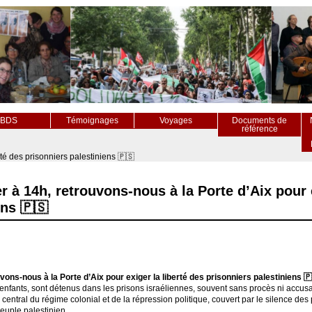
BDS
Témoignages
Voyages
Documents de
référence
rté des prisonniers palestiniens 🇵🇸
r à 14h, retrouvons-nous à la Porte d’Aix pour e
ens 🇵🇸
ons-nous à la Porte d’Aix pour exiger la liberté des prisonniers palestiniens 
enfants, sont détenus dans les prisons israéliennes, souvent sans procès ni accusati
 central du régime colonial et de la répression politique, couvert par le silence des
euple palestinien.