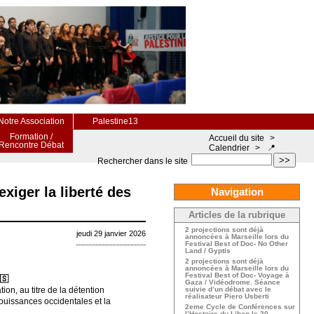
Notre Association
Palestine13
Formation /
Accueil du site
>
Rencontre Débat
Calendrier
>
📍
>>
Rechercher dans le site
xiger la liberté des
Navigation
Articles de la rubrique
2 projections sont déjà
jeudi 29 janvier 2026
annoncées à Marseille lors du
Festival Best of Doc- No Other
Land / Gyptis
2 projections sont déjà
annoncées à Marseille lors du
Festival Best of Doc- Voyage à
🇸
Gaza / Vidéodrome. Séance
on, au titre de la détention
suivie d’un débat avec le
réalisateur Piero Usberti
 puissances occidentales et la
2eme Cycle de Conférences sur
l’Hostoire du Liban le 20