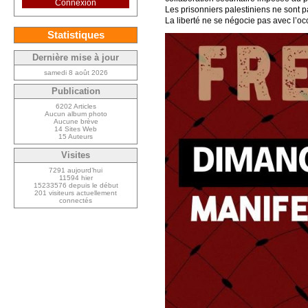
Connexion
Les prisonniers palestiniens ne sont pas
La liberté ne se négocie pas avec l’occu
Statistiques
Dernière mise à jour
samedi 8 août 2026
Publication
6202 Articles
Aucun album photo
Aucune brève
14 Sites Web
15 Auteurs
Visites
7291 aujourd’hui
11594 hier
15233576 depuis le début
201 visiteurs actuellement
connectés