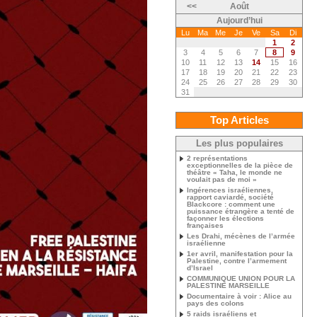
<<
Août
Aujourd’hui
Lu
Ma
Me
Je
Ve
Sa
Di
1
2
3
4
5
6
7
8
9
10
11
12
13
14
15
16
17
18
19
20
21
22
23
24
25
26
27
28
29
30
31
Top Articles
Les plus populaires
2 représentations
exceptionnelles de la pièce de
théâtre « Taha, le monde ne
voulait pas de moi »
Ingérences israéliennes,
rapport caviardé, société
Blackcore : comment une
puissance étrangère a tenté de
façonner les élections
françaises
Les Drahi, mécènes de l’armée
israélienne
1er avril, manifestation pour la
Palestine, contre l’armement
d’Israel
COMMUNIQUE UNION POUR LA
PALESTINE MARSEILLE
Documentaire à voir : Alice au
pays des colons
5 raids israéliens et