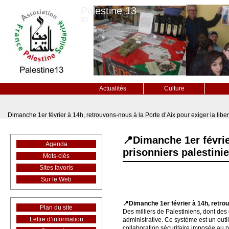
Palestine 13
80
Actualités
Culture
Dimanche 1er février à 14h, retrouvons-nous à la Porte d’Aix pour exiger la libe
📍Dimanche 1er févrie
Agenda
prisonniers palestini
Mots-clés
Sites favoris
Sur le Web
📍Dimanche 1er février à 14h, retrouv
Plan du site
Des milliers de Palestiniens, dont des 
Lettre d’information
administrative. Ce système est un outil
collaboration sécuritaire imposée au p