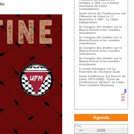
Octobre à 18H : La création
tre.
incertaine du Liban
contemporain
3eme Cycle de Conférences sur
l’Histoire de Liban le 17
Novembre à 18H : Le Liban
indépendanr
4e Congrès des études sur le
Moyen-Orient et les mondes
musulmans
4e Congrès des études sur le
Moyen-Orient et les mondes
musulmans
4e Congrès des études sur le
Moyen-Orient et les mondes
musulmans
4e Congrès des études sur le
Moyen-Orient et les mondes
musulmans
4 courts-métrages sur La
Palestine de Jocelyne Saab
4eme Conférence (La Guerre du
Liban 1975-1990) - Cycle de
Conférences- Histoire du Liban-
Avec Candice Raymond
0
10
20
30
...
Agenda
Array
<<
2026