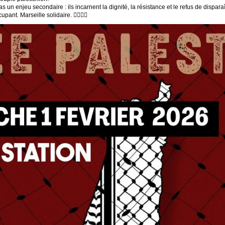
 un enjeu secondaire : ils incarnent la dignité, la résistance et le refus de disparaî
pant. Marseille solidaire. ✊🏽🇵🇸