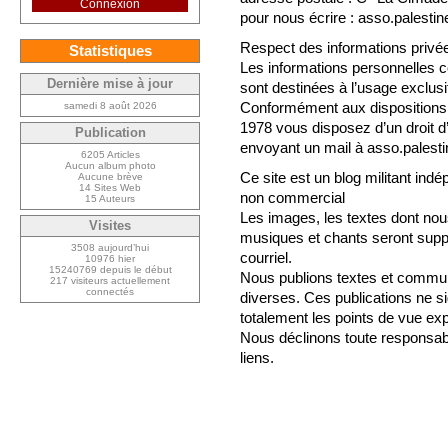
Connexion
pour nous écrire : asso.palest
Respect des informations privé
Statistiques
Les informations personnelles co
Dernière mise à jour
sont destinées à l’usage exclusi
Conformément aux dispositions de
samedi 8 août 2026
1978 vous disposez d’un droit d
Publication
envoyant un mail à asso.pales
6205 Articles
Aucun album photo
Ce site est un blog militant in
Aucune brève
14 Sites Web
non commercial
15 Auteurs
Les images, les textes dont no
Visites
musiques et chants seront sup
3508 aujourd’hui
courriel.
10976 hier
15240769 depuis le début
Nous publions textes et commun
217 visiteurs actuellement
connectés
diverses. Ces publications ne s
totalement les points de vue ex
Nous déclinons toute responsabi
liens.