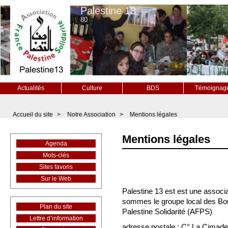
Palestine 13
80
Actualités
Culture
BDS
Témoignag
Accueil du site
>
Notre Association
>
Mentions légales
Mentions légales
Agenda
Mots-clés
Sites favoris
Sur le Web
Palestine 13 est est une associat
sommes le groupe local des Bo
Plan du site
Palestine Solidarité (AFPS)
Lettre d’information
adresse postale : C° La Cimade