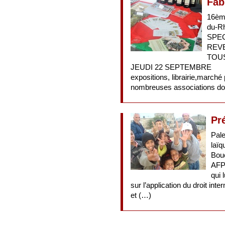
Fab
16èm
du-R
SPEC
REVE
TOU
JEUDI 22 SEPTEMBRE
expositions, librairie,marché
nombreuses associations do
Pr
Pale
laïq
Bouc
AFPS
qui 
sur l’application du droit inte
et (…)