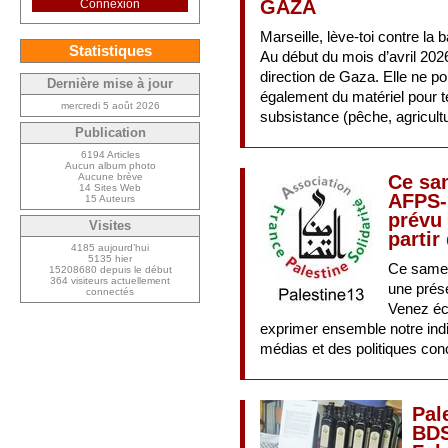
GAZA
Connexion
Marseille, lève-toi contre la 
Statistiques
Au début du mois d’avril 2026,
direction de Gaza. Elle ne p
Dernière mise à jour
également du matériel pour 
mercredi 5 août 2026
subsistance (pêche, agricult
Publication
6194 Articles
Aucun album photo
Aucune brève
Ce sam
14 Sites Web
AFPS-
15 Auteurs
prévu
Visites
partir
4185 aujourd’hui
5135 hier
Ce samed
15208680 depuis le début
364 visiteurs actuellement
une prés
connectés
Venez éc
exprimer ensemble notre indi
médias et des politiques con
Pal
BDS