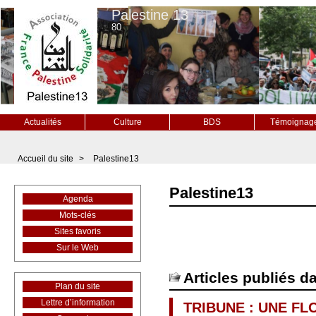
Palestine 13
80
Actualités
Culture
BDS
Témoignag
Accueil du site
>
Palestine13
Palestine13
Agenda
Mots-clés
Sites favoris
Sur le Web
Articles publiés d
Plan du site
Lettre d’information
TRIBUNE : UNE FL