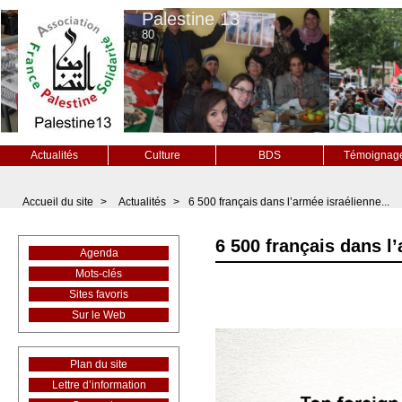
Palestine 13
80
Actualités
Culture
BDS
Témoignag
Accueil du site
>
Actualités
>
6 500 français dans l’armée israélienne...
6 500 français dans l’
Agenda
Mots-clés
Sites favoris
Sur le Web
Plan du site
Lettre d’information