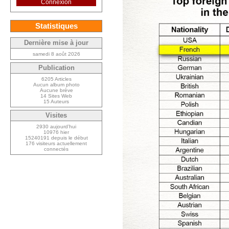
Connexion
Statistiques
Dernière mise à jour
samedi 8 août 2026
Publication
6205 Articles
Aucun album photo
Aucune brève
14 Sites Web
15 Auteurs
Visites
2930 aujourd’hui
10976 hier
15240191 depuis le début
176 visiteurs actuellement
connectés