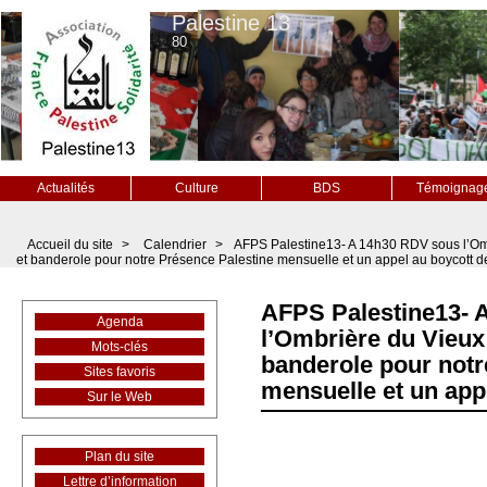
Palestine 13
80
Actualités
Culture
BDS
Témoignag
Accueil du site
>
Calendrier
>
AFPS Palestine13- A 14h30 RDV sous l’Om
et banderole pour notre Présence Palestine mensuelle et un appel au boycott de
AFPS Palestine13- 
Agenda
l’Ombrière du Vieux
Mots-clés
banderole pour notr
Sites favoris
mensuelle et un app
Sur le Web
Plan du site
Lettre d’information