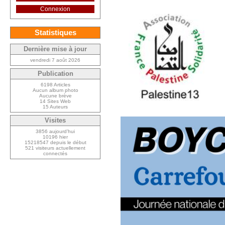
Connexion
Statistiques
Dernière mise à jour
vendredi 7 août 2026
Publication
6198 Articles
Aucun album photo
Aucune brève
14 Sites Web
15 Auteurs
Visites
3856 aujourd’hui
10196 hier
15218547 depuis le début
521 visiteurs actuellement
connectés