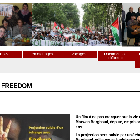
BDS
Témoignages
Voyages
Documents de
référence
s FREEDOM
Un film à ne pas manquer sur la vie d
Marwan Barghouti, député, emprisonn
ans.
La projection sera suivie par un é