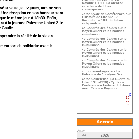
 avocate.
Octobre à 18H : La création
incertaine du Liban
la veille, le 02 juillet, lors de son
contemporain
0. Une réception en son honneur sera
3eme Cycle de Conférences sur
l’Histoire de Liban le 17
aque le même jour à 18h30. Enfin,
Novembre à 18H : Le Liban
 à la journée Palestine United 2, le
indépendanr
e Gaulle.
4e Congrès des études sur le
Moyen-Orient et les mondes
musulmans
rendre la réalité de la vie en
4e Congrès des études sur le
Moyen-Orient et les mondes
musulmans
nt fort de solidarité avec la
4e Congrès des études sur le
Moyen-Orient et les mondes
musulmans
4e Congrès des études sur le
Moyen-Orient et les mondes
musulmans
4 courts-métrages sur La
Palestine de Jocelyne Saab
4eme Conférence (La Guerre du
Liban 1975-1990) - Cycle de
Conférences- Histoire du Liban-
Avec Candice Raymond
0
10
20
30
...
Agenda
Array
<<
2026