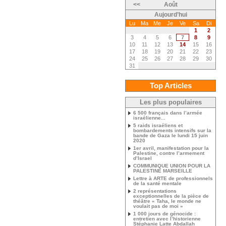
<<
Août
Aujourd’hui
Lu
Ma
Me
Je
Ve
Sa
Di
1
2
3
4
5
6
7
8
9
10
11
12
13
14
15
16
17
18
19
20
21
22
23
24
25
26
27
28
29
30
31
Top Articles
Les plus populaires
6 500 français dans l’armée
israélienne...
5 raids israéliens et
bombardements intensifs sur la
bande de Gaza le lundi 15 juin
2020
1er avril, manifestation pour la
Palestine, contre l’armement
d’Israel
COMMUNIQUE UNION POUR LA
PALESTINE MARSEILLE
Lettre à ARTE de professionnels
de la santé mentale
2 représentations
exceptionnelles de la pièce de
théâtre « Taha, le monde ne
voulait pas de moi »
1 000 jours de génocide :
entretien avec l’historienne
Stéphanie Latte Abdallah