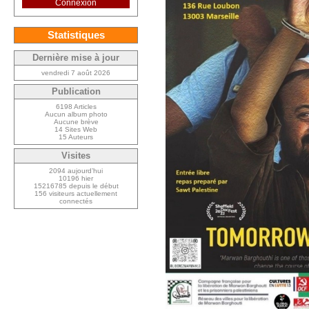
Connexion
Statistiques
Dernière mise à jour
vendredi 7 août 2026
Publication
6198 Articles
Aucun album photo
Aucune brève
14 Sites Web
15 Auteurs
Visites
2094 aujourd’hui
10196 hier
15216785 depuis le début
156 visiteurs actuellement
connectés