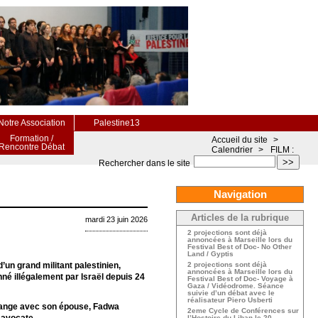
Notre Association
Palestine13
Formation /
Accueil du site
>
Rencontre Débat
Calendrier
>
FILM :
>>
Rechercher dans le site
Navigation
Articles de la rubrique
mardi 23 juin 2026
2 projections sont déjà
annoncées à Marseille lors du
Festival Best of Doc- No Other
Land / Gyptis
’un grand militant palestinien,
2 projections sont déjà
annoncées à Marseille lors du
é illégalement par Israël depuis 24
Festival Best of Doc- Voyage à
Gaza / Vidéodrome. Séance
suivie d’un débat avec le
réalisateur Piero Usberti
change avec son épouse, Fadwa
2eme Cycle de Conférences sur
l’Hostoire du Liban le 20