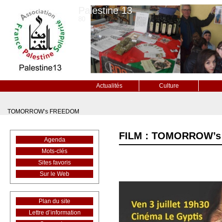
Palestine 13
80
Actualités
Culture
TOMORROW’s FREEDOM
FILM : TOMORROW’
Agenda
Mots-clés
Sites favoris
Sur le Web
Plan du site
Lettre d’information