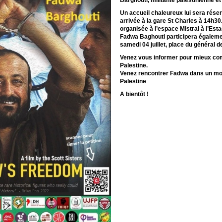
Barghouti, militante palestinienne et
Un accueil chaleureux lui sera réservé 
arrivée à la gare St Charles à 14h3
organisée à l’espace Mistral à l’Est
Fadwa Baghouti participera également
samedi 04 juillet, place du général d
Venez vous informer pour mieux comp
Palestine.
Venez rencontrer Fadwa dans un mome
Palestine
A bientôt !