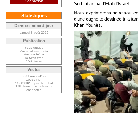
Connexion
Sud-Liban par l’Etat d’Israël.
Nous exprimerons notre soutien a
Statistiques
d’une cagnotte destinée à la fa
Khan Younès.
Dernière mise à jour
samedi 8 août 2026
Publication
6205 Articles
Aucun album photo
Aucune brève
14 Sites Web
15 Auteurs
Visites
5071 aujourd’hui
10976 hier
15242332 depuis le début
228 visiteurs actuellement
connectés