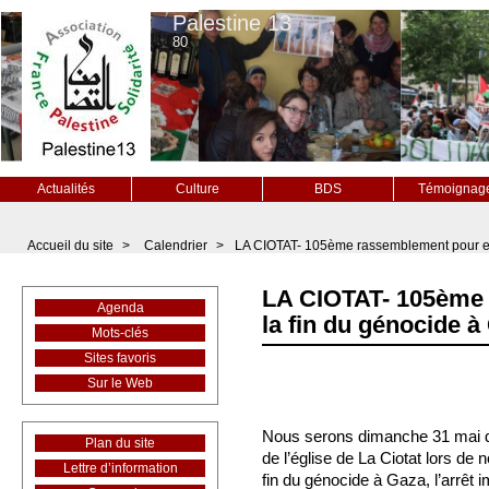
Palestine 13
80
Actualités
Culture
BDS
Témoignag
Accueil du site
>
Calendrier
>
LA CIOTAT- 105ème rassemblement pour ex
LA CIOTAT- 105ème 
Agenda
la fin du génocide à
Mots-clés
Sites favoris
Sur le Web
Nous serons dimanche 31 mai d
Plan du site
de l’église de La Ciotat lors d
Lettre d’information
fin du génocide à Gaza, l’arrêt 