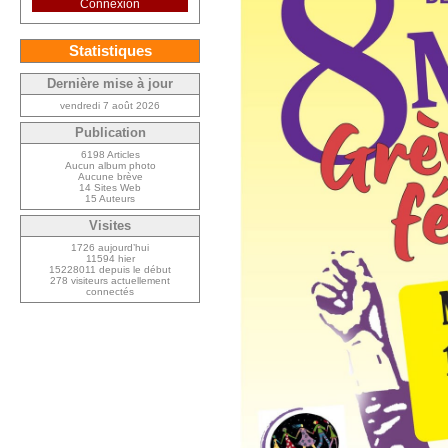
Connexion
Statistiques
Dernière mise à jour
vendredi 7 août 2026
Publication
6198 Articles
Aucun album photo
Aucune brève
14 Sites Web
15 Auteurs
Visites
1726 aujourd’hui
11594 hier
15228011 depuis le début
278 visiteurs actuellement
connectés