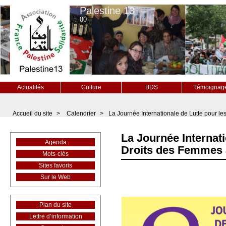
Palestine 13
80
Actualités
Culture
BDS
Témoignag
Accueil du site
>
Calendrier
>
La Journée Internationale de Lutte pour l
La Journée Internati
Agenda
Droits des Femmes 
Mots-clés
Sites favoris
Sur le Web
Plan du site
Lettre d’information