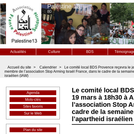
Palestine 13
80
Actualités
Culture
BDS
Témoignag
Accueil du site
>
Calendrier
>
Le comité local BDS Provence reçevra le j
membre de l’association Stop Arming Israël France, dans le cadre de la semaine 
israélien (IAW)
Le comité local BDS
Agenda
19 mars à 18h30 à 
Mots-clés
l’association Stop A
Sites favoris
cadre de la semaine 
Sur le Web
l’apartheid israélien
Plan du site