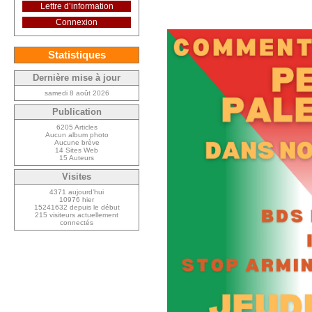
Lettre d’information
Connexion
Statistiques
Dernière mise à jour
samedi 8 août 2026
Publication
6205 Articles
Aucun album photo
Aucune brève
14 Sites Web
15 Auteurs
Visites
4371 aujourd’hui
10976 hier
15241632 depuis le début
215 visiteurs actuellement
connectés