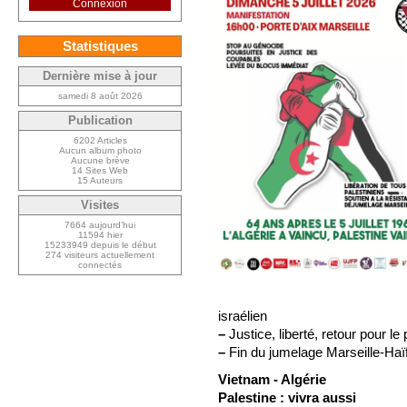
Connexion
Statistiques
Dernière mise à jour
samedi 8 août 2026
Publication
6202 Articles
Aucun album photo
Aucune brève
14 Sites Web
15 Auteurs
Visites
7664 aujourd’hui
11594 hier
15233949 depuis le début
274 visiteurs actuellement
connectés
israélien
–
Justice, liberté, retour pour le
–
Fin du jumelage Marseille-Haï
Vietnam - Algérie
Palestine : vivra aussi