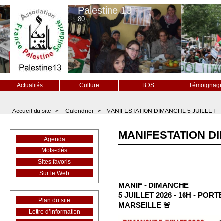
Palestine 13
80
Actualités
Culture
BDS
Témoignag
Accueil du site
>
Calendrier
>
MANIFESTATION DIMANCHE 5 JUILLET
MANIFESTATION DI
Agenda
Mots-clés
Sites favoris
Sur le Web
MANIF - DIMANCHE
5 JUILLET 2026 - 16H - PORTE
Plan du site
MARSEILLE 🚨
Lettre d’information