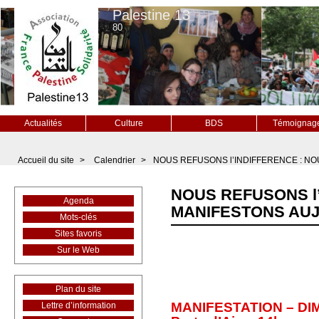
Palestine 13
80
Actualités
Culture
BDS
Témoignag
Accueil du site
>
Calendrier
>
NOUS REFUSONS l’INDIFFERENCE : NO
NOUS REFUSONS l
Agenda
MANIFESTONS AUJ
Mots-clés
Sites favoris
Sur le Web
Plan du site
MANIFESTATION – DIMA
Lettre d’information