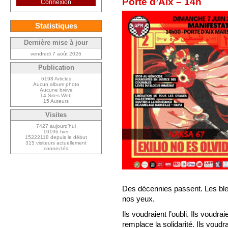
Porte d’Aix – 14h
Connexion
Statistiques
Dernière mise à jour
vendredi 7 août 2026
Publication
6198 Articles
Aucun album photo
Aucune brève
14 Sites Web
15 Auteurs
Visites
7427 aujourd’hui
10196 hier
15222118 depuis le début
315 visiteurs actuellement
connectés
Des décennies passent. Les bles
nos yeux.
Ils voudraient l’oubli. Ils voudrai
remplace la solidarité. Ils voud